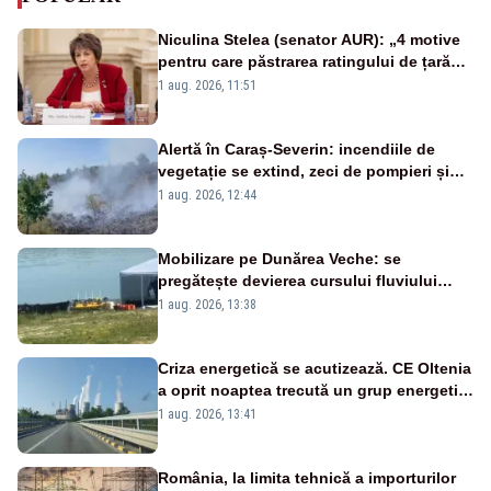
Niculina Stelea (senator AUR): „4 motive
pentru care păstrarea ratingului de țară
nu este o reușită pentru Guvernul
1 aug. 2026, 11:51
Bolojan”
Alertă în Caraș-Severin: incendiile de
vegetație se extind, zeci de pompieri și
silvicultori se luptă cu flăcările - VIDEO
1 aug. 2026, 12:44
Mobilizare pe Dunărea Veche: se
pregătește devierea cursului fluviului
către Cernavodă – VIDEO
1 aug. 2026, 13:38
Criza energetică se acutizează. CE Oltenia
a oprit noaptea trecută un grup energetic
de la Rovinari
1 aug. 2026, 13:41
România, la limita tehnică a importurilor