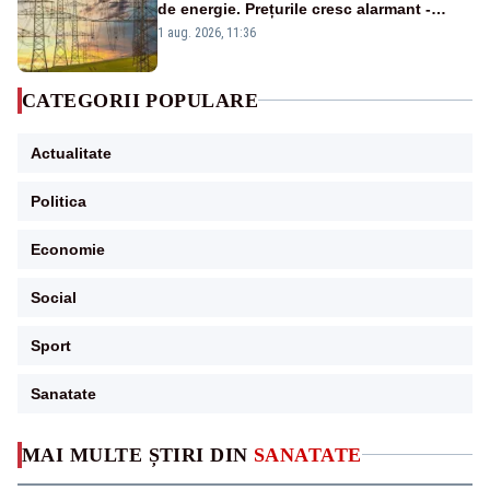
de energie. Prețurile cresc alarmant -
Analiză Realitatea Plus
1 aug. 2026, 11:36
CATEGORII POPULARE
Actualitate
Politica
Economie
Social
Sport
Sanatate
MAI MULTE ȘTIRI DIN
SANATATE