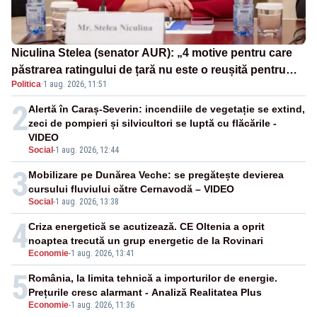
Niculina Stelea (senator AUR): „4 motive pentru care
păstrarea ratingului de țară nu este o reușită pentru
Politica
·
1 aug. 2026, 11:51
Guvernul Bolojan”
2
Alertă în Caraș-Severin: incendiile de vegetație se extind,
zeci de pompieri și silvicultori se luptă cu flăcările -
VIDEO
Social
-
1 aug. 2026, 12:44
3
Mobilizare pe Dunărea Veche: se pregătește devierea
cursului fluviului către Cernavodă – VIDEO
Social
-
1 aug. 2026, 13:38
4
Criza energetică se acutizează. CE Oltenia a oprit
noaptea trecută un grup energetic de la Rovinari
Economie
-
1 aug. 2026, 13:41
5
România, la limita tehnică a importurilor de energie.
Prețurile cresc alarmant - Analiză Realitatea Plus
Economie
-
1 aug. 2026, 11:36