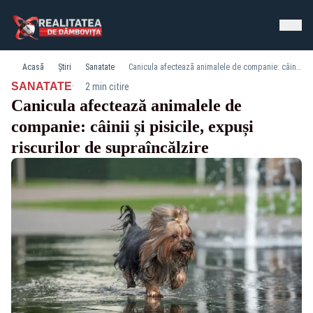
Acasă
Știri
Sanatate
Canicula afectează animalele de companie: câinii și pisicile, expuși riscurilor de supraîncălzire
·
SANATATE
2 min citire
Canicula afectează animalele de
companie: câinii și pisicile, expuși
riscurilor de supraîncălzire