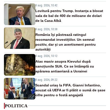
8 aug. 2026, 10:42
Lovitură pentru Trump. Instanța a blocat
sala de bal de 400 de milioane de dolari
de la Casa Albă
8 aug. 2026, 10:38
România își păstrează ratingul
recomandat investițiilor. Un semnal
pozitiv, dar și un avertisment pentru
autorități
8 aug. 2026, 10:12
Atac masiv asupra Kievului după
sancțiunile SUA. Ce se întâmplă cu
apărarea antiaeriană a Ucrainei
8 aug. 2026, 09:22
Scandal uriaș la FIFA. Gianni Infantino,
acuzat că UEFA ar fi plătit o sumă de șase
cifre pentru o fostă angajată
POLITICA