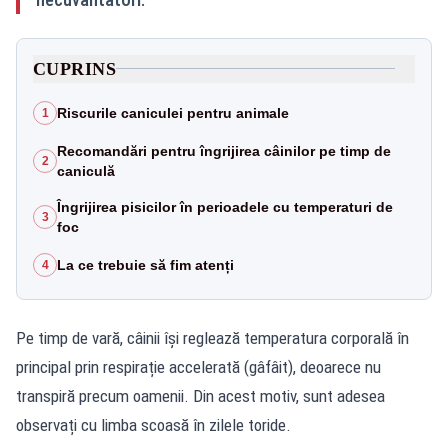
CUPRINS
Riscurile caniculei pentru animale
1
Recomandări pentru îngrijirea câinilor pe timp de
2
caniculă
Îngrijirea pisicilor în perioadele cu temperaturi de
3
foc
La ce trebuie să fim atenți
4
Pe timp de vară, câinii își reglează temperatura corporală în
principal prin respirație accelerată (gâfâit), deoarece nu
transpiră precum oamenii. Din acest motiv, sunt adesea
observați cu limba scoasă în zilele toride.