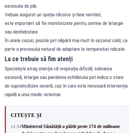
excesului de păr;
trebuie asigurat un spațiu răcoros și bine ventilat;
este important să fie monitorizate pentru semne de letargie
sau deshidratare.
În unele cazuri, pisicile pot năpârli mai mult în sezonul cald, ca
parte a procesului natural de adaptare la temperaturi ridicate.
La ce trebuie să fim atenți
Specialiștii atrag atenția că respirația dificilă, salivarea
excesivă, letargia sau pierderea echilibrului pot indica o stare
de supraîncălzire severă, caz în care este necesară intervenția
rapidă a unui medic veterinar.
CITEȘTE ȘI
Ministerul Sănătății a plătit peste 174 de milioane
14:34