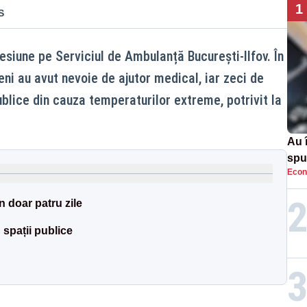
1
S
esiune pe Serviciul de Ambulanță București-Ilfov. În
eni au avut nevoie de ajutor medical, iar zeci de
ublice din cauza temperaturilor extreme, potrivit la
Au 
spu
Econ
pas
n doar patru zile
 spații publice