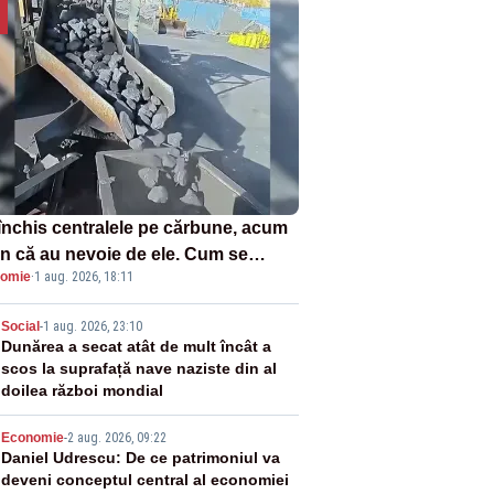
închis centralele pe cărbune, acum
n că au nevoie de ele. Cum se
omie
·
1 aug. 2026, 18:11
ează vina în plină criză energetică
2
Social
-
1 aug. 2026, 23:10
Dunărea a secat atât de mult încât a
scos la suprafață nave naziste din al
doilea război mondial
3
Economie
-
2 aug. 2026, 09:22
Daniel Udrescu: De ce patrimoniul va
deveni conceptul central al economiei