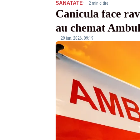
·
SANATATE
2 min citire
Canicula face rava
au chemat Ambula
29 iun. 2026, 09:19