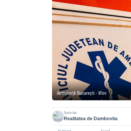
Ambulanță București - Ilfov
Scris de
Realitatea de Dambovita