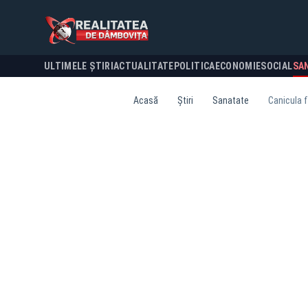
ULTIMELE ȘTIRI
ACTUALITATE
POLITICA
ECONOMIE
SOCIAL
SA
Acasă
Știri
Sanatate
Canicula f