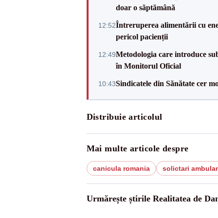
doar o săptămână
Întreruperea alimentării cu ene
12:52
pericol pacienții
Metodologia care introduce sub
12:49
în Monitorul Oficial
Sindicatele din Sănătate cer mo
10:43
Distribuie articolul
Mai multe articole despre
canicula romania
solictari ambula
Urmărește știrile Realitatea de Da