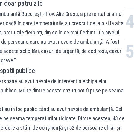
n doar patru zile
mbulanță București-Ilfov, Alis Grasu, a prezentat bilanțul
 perioadă în care temperaturile au crescut de la o zi la alta.
 patru zile fierbinți, din ce în ce mai fierbinți. La nivelul
65 de persoane care au avut nevoie de ambulanță. A fost
 aceste solicitări, cazuri de urgență, de cod roșu, cazuri
 grave.”
spații publice
ersoane au avut nevoie de intervenția echipajelor
i publice. Multe dintre aceste cazuri pot fi puse pe seama
flau în loc public când au avut nevoie de ambulanță. Cel
e pe seama temperaturilor ridicate. Dintre acestea, 43 de
rdere a stării de conștiență și 52 de persoane chiar și-