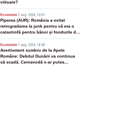
viitoare?
4
Economie
-
2 aug. 2026, 10:01
Piperea (AUR): România a evitat
retrogradarea la junk pentru că era o
catastrofă pentru bănci și fondurile de
pensii
5
Economie
-
1 aug. 2026, 18:08
Avertisment sumbru de la Apele
Române: Debitul Dunării va continua
să scadă. Cernavodă s-ar putea
închide în 4 zile