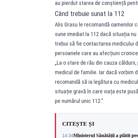
au pierdut starea de conștiență pentr
Când trebuie sunat la 112
Alis Grasu le recomandă oamenilor ca,
sune imediat la 112 dacă situația nu l
trebui să fie contactarea medicului d
persoanele care au afecțiuni cronice
„La o stare de rău din cauza căldurii,
medicul de familie. Iar dacă vorbim 
recomandă să ia legătura cu medicul 
situație gravă în care viața este pusă
pe numărul unic 112.”
CITEȘTE ȘI
Ministerul Sănătății a plătit pe
14:34