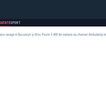
NATATE
SPORT
ace ravagii în București și Ilfov. Peste 5.400 de oameni au chemat Ambulanța în