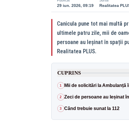
Publicat
Sursă
29 iun. 2026, 09:19
Realitatea PLU
Canicula pune tot mai multă pr
ultimele patru zile, mii de oam
persoane au leșinat în spații p
Realitatea PLUS.
CUPRINS
Mii de solicitări la Ambulanță î
1
Zeci de persoane au leșinat în
2
Când trebuie sunat la 112
3