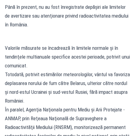
Până în prezent, nu au fost înregistrate depăşiri ale limitelor
de avertizare sau atenţionare privind radioactivitatea mediului
în România.
Valorile măsurate se încadrează în limitele normale şi în
tendinţele multianuale specifice acestei perioade, potrivit unui
comunicat.
Totodată, potrivit estimărilor meteorologilor, vântul va favoriza
deplasarea norului de fum către Belarus, ulterior către nordul
şi nord-estul Ucrainei şi sud-vestul Rusiei, fără impact asupra
României.
În paralel, Agenţia Naţionala pentru Mediu şi Arii Protejate -
ANMAP, prin Reţeaua Naţională de Supraveghere a
Radioactivităţii Mediului (RNSRM), monitorizează permanent
radioactivitatea factorilor de mediu la nivel naţional, prin staţii