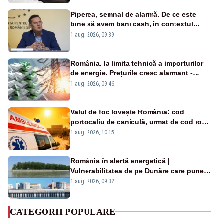
Piperea, semnal de alarmă. De ce este
bine să avem bani cash, în contextul
alertei energetice?
1 aug. 2026, 09:39
România, la limita tehnică a importurilor
de energie. Prețurile cresc alarmant -
Analiză Realitatea Plus
1 aug. 2026, 09:46
Valul de foc lovește România: cod
portocaliu de caniculă, urmat de cod roșu
duminică. Temperaturile urcă spre 40°C
1 aug. 2026, 10:15
România în alertă energetică |
Vulnerabilitatea de pe Dunăre care pune
în pericol Centrala Cernavodă era
1 aug. 2026, 09:32
cunoscută de pe vremea lui Ceaușescu
CATEGORII POPULARE