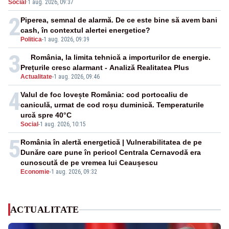
Social
·
1 aug. 2026, 09:37
2
Piperea, semnal de alarmă. De ce este bine să avem bani
cash, în contextul alertei energetice?
Politica
-
1 aug. 2026, 09:39
3
România, la limita tehnică a importurilor de energie.
Prețurile cresc alarmant - Analiză Realitatea Plus
Actualitate
-
1 aug. 2026, 09:46
4
Valul de foc lovește România: cod portocaliu de
caniculă, urmat de cod roșu duminică. Temperaturile
urcă spre 40°C
Social
-
1 aug. 2026, 10:15
5
România în alertă energetică | Vulnerabilitatea de pe
Dunăre care pune în pericol Centrala Cernavodă era
cunoscută de pe vremea lui Ceaușescu
Economie
-
1 aug. 2026, 09:32
ACTUALITATE