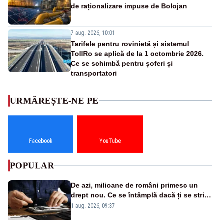
de raționalizare impuse de Bolojan
7 aug. 2026, 10:01
Tarifele pentru rovinietă și sistemul
TollRo se aplică de la 1 octombrie 2026.
Ce se schimbă pentru șoferi și
transportatori
URMĂREȘTE-NE PE
Facebook
YouTube
POPULAR
De azi, milioane de români primesc un
drept nou. Ce se întâmplă dacă ți se strică
un produs
1 aug. 2026, 09:37