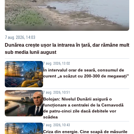
7 aug. 2026, 14:03
Dunărea crește ușor la intrarea în țară, dar rămâne mult
sub media lunii august
7 aug. 2026, 13:02
În intervalul orar de seară, consumul de
curent „a scăzut cu 200-300 de megawați”
7 aug. 2026, 10:51
Bolojan: Nivelul Dunării asigură o
funcționare a centralei de la Cernavodă
de patru-cinci zile dacă debitele vor
scădea
7 aug. 2026, 10:43
Criza din energie. Cine scapă de măsurile