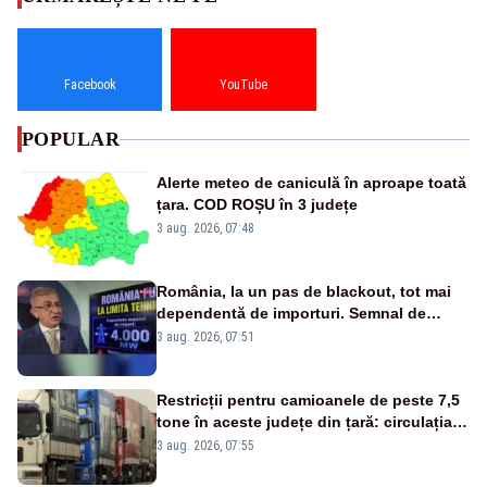
Facebook
YouTube
POPULAR
Alerte meteo de caniculă în aproape toată
țara. COD ROȘU în 3 județe
3 aug. 2026, 07:48
România, la un pas de blackout, tot mai
dependentă de importuri. Semnal de
alarmă tras de un expert în energie
3 aug. 2026, 07:51
Restricții pentru camioanele de peste 7,5
tone în aceste județe din țară: circulația
este interzisă luni, între orele 12:00 și
3 aug. 2026, 07:55
20:00