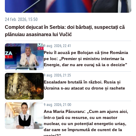
24 feb. 2026, 15:50
Complot dejucat în Serbia: doi bărbați, suspectați că
plănuiau asasinarea lui Vučić
9 aug. 2026, 22:41
Peiu îl acuză pe Bolojan că ține România
pe loc: „Premier și ministru interimar la
Energie, dar nu are curaj să ia o decizie”
9 aug. 2026, 21:25
Escaladare brutală în război. Rusia și
Ucraina s-au atacat cu drone și rachete
9 aug. 2026, 21:00
Ana Maria Păcuraru: „Cum am ajuns aici,
într-o țară cu resurse, cu un reactor
nuclear, cu un potențial energetic uriaș,
dar care se împrumută de curent de la
vecini?”