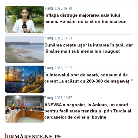
9 aug. 2026, 09:28
Inflația distruge majorarea salariului
minim. Românii nu simt un trai mai bun
7 aug. 2026, 14:03
Dunărea crește ușor la intrarea în țară, dar
rămâne mult sub media lunii august
7 aug. 2026, 13:02
În intervalul orar de seară, consumul de
curent „a scăzut cu 200-300 de megawați”
7 aug. 2026, 10:57
ANSVSA a negociat, la Ankara, un acord
pentru facilitarea tranzitului prin Turcia al
carcaselor de ovine și bovine
URMĂREȘTE-NE PE