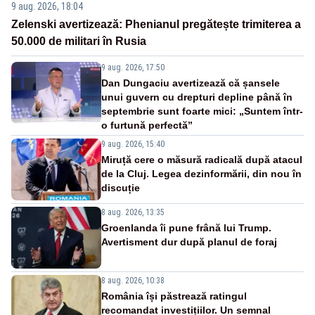
9 aug. 2026, 18:04
Zelenski avertizează: Phenianul pregătește trimiterea a
50.000 de militari în Rusia
9 aug. 2026, 17:50
Dan Dungaciu avertizează că șansele
unui guvern cu drepturi depline până în
septembrie sunt foarte mici: „Suntem într-
o furtună perfectă”
9 aug. 2026, 15:40
Miruță cere o măsură radicală după atacul
de la Cluj. Legea dezinformării, din nou în
discuție
8 aug. 2026, 13:35
Groenlanda îi pune frână lui Trump.
Avertisment dur după planul de foraj
8 aug. 2026, 10:38
România își păstrează ratingul
recomandat investițiilor. Un semnal