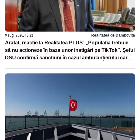
9 aug. 2026, 13:22
Realitatea de Dambovita
Arafat, reacție la Realitatea PLUS: „Populația trebuie
să nu acționeze în baza unor instigări pe TikTok”. Șeful
DSU confirmă sancțiuni în cazul ambulanțierului care a
oprit la piață