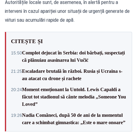
Autoritățile locale sunt, de asemenea, în alertă pentru a
interveni în cazul apariției unor situații de urgență generate de
viituri sau acumulări rapide de apă.
CITEȘTE ȘI
Complot dejucat în Serbia: doi bărbați, suspectați
15:50
că plănuiau asasinarea lui Vučić
Escaladare brutală în război. Rusia și Ucraina s-
21:25
au atacat cu drone și rachete
Moment emoționant la Untold. Lewis Capaldi a
20:24
făcut tot stadionul să cânte melodia „Someone You
Loved”
Nadia Comăneci, după 50 de ani de la momentul
19:26
care a schimbat gimnastica: „Este o mare onoare”