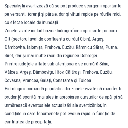
Specialiștii avertizează că se pot produce scurgeri importante
pe versanți, torenți și pâraie, dar și viituri rapide pe râurile mici,
cu efecte locale de inundații.
Zonele vizate includ bazine hidrografice importante precum
Olt (sectorul aval de confluența cu râul Cibin), Argeș,
Dâmbovița, Ialomița, Prahova, Buzău, Râmnicu Sărat, Putna,
Siret, dar și mai multe râuri din regiunea Dobrogei.
Printre județele aflate sub atenționare se numără Sibiu,
Vâlcea, Argeș, Dâmbovița, Ilfov, Călărași, Prahova, Buzău,
Covasna, Vrancea, Galați, Constanța și Tulcea.
Hidrologii recomandă populației din zonele vizate să manifeste
prudență sporită, mai ales în apropierea cursurilor de apă, și să
urmărească eventualele actualizări ale avertizărilor, în
condițiile în care fenomenele pot evolua rapid în funcție de
cantitatea de precipitații.