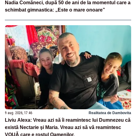
Nadia Comăneci, după 50 de ani de la momentul care a
schimbat gimnastica: „Este o mare onoare”
9 aug. 2026, 17:46
Realitatea de Dambovita
Liviu Alexa: Vreau azi sǎ îi reamintesc lui Dumnezeu cǎ
existǎ Nectarie şi Maria. Vreau azi sǎ vǎ reamintesc
VOUǍ care e rostul Oamenilor.