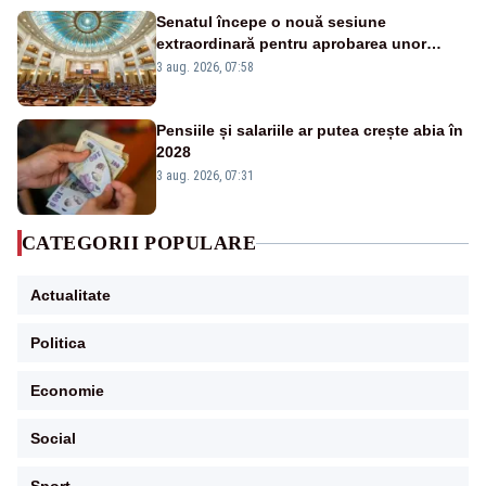
Senatul începe o nouă sesiune
extraordinară pentru aprobarea unor
jaloane din PNRR
3 aug. 2026, 07:58
Pensiile și salariile ar putea crește abia în
2028
3 aug. 2026, 07:31
CATEGORII POPULARE
Actualitate
Politica
Economie
Social