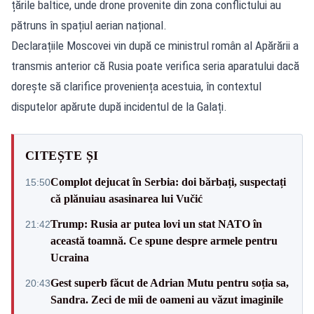
țările baltice, unde drone provenite din zona conflictului au
pătruns în spațiul aerian național.
Declarațiile Moscovei vin după ce ministrul român al Apărării a
transmis anterior că Rusia poate verifica seria aparatului dacă
dorește să clarifice proveniența acestuia, în contextul
disputelor apărute după incidentul de la Galați.
CITEȘTE ȘI
Complot dejucat în Serbia: doi bărbați, suspectați
15:50
că plănuiau asasinarea lui Vučić
Trump: Rusia ar putea lovi un stat NATO în
21:42
această toamnă. Ce spune despre armele pentru
Ucraina
Gest superb făcut de Adrian Mutu pentru soția sa,
20:43
Sandra. Zeci de mii de oameni au văzut imaginile