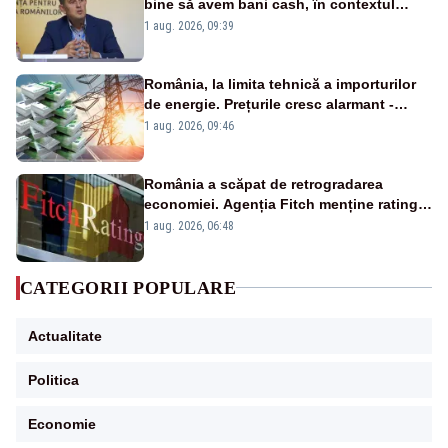
bine să avem bani cash, în contextul
alertei energetice?
1 aug. 2026, 09:39
România, la limita tehnică a importurilor
de energie. Prețurile cresc alarmant -
Analiză Realitatea Plus
1 aug. 2026, 09:46
România a scăpat de retrogradarea
economiei. Agenția Fitch menține ratingul
„BBB-” cu perspectivă negativă
1 aug. 2026, 06:48
CATEGORII POPULARE
Actualitate
Politica
Economie