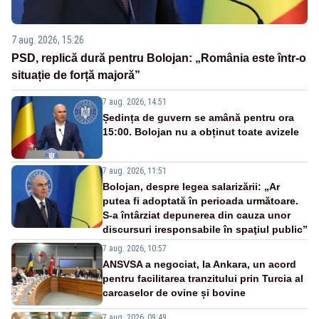
7 aug. 2026, 15:26
PSD, replică dură pentru Bolojan: „România este într-o
situație de forță majoră”
7 aug. 2026, 14:51
Ședința de guvern se amână pentru ora
15:00. Bolojan nu a obținut toate avizele
7 aug. 2026, 11:51
Bolojan, despre legea salarizării: „Ar
putea fi adoptată în perioada următoare.
S-a întârziat depunerea din cauza unor
discursuri iresponsabile în spaţiul public”
7 aug. 2026, 10:57
ANSVSA a negociat, la Ankara, un acord
pentru facilitarea tranzitului prin Turcia al
carcaselor de ovine și bovine
7 aug. 2026, 09:49