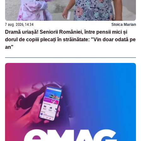
7 aug. 2026, 14:34
Stoica Marian
Dramă uriașă! Seniorii României, între pensii mici și
dorul de copiii plecați în străinătate: "Vin doar odată pe
an"