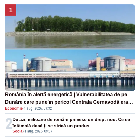
1
România în alertă energetică | Vulnerabilitatea de pe
Dunăre care pune în pericol Centrala Cernavodă era
Economie
·
1 aug. 2026, 09:32
cunoscută de pe vremea lui Ceaușescu
2
De azi, milioane de români primesc un drept nou. Ce se
întâmplă dacă ți se strică un produs
Social
-
1 aug. 2026, 09:37