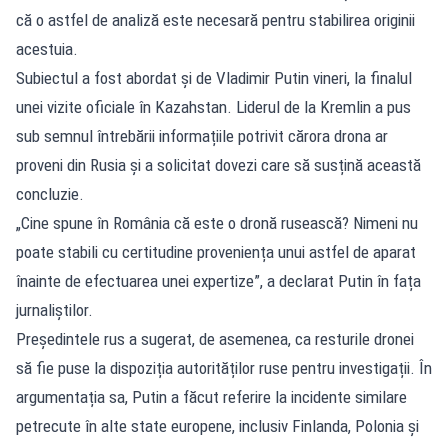
că o astfel de analiză este necesară pentru stabilirea originii
acestuia.
Subiectul a fost abordat și de Vladimir Putin vineri, la finalul
unei vizite oficiale în Kazahstan. Liderul de la Kremlin a pus
sub semnul întrebării informațiile potrivit cărora drona ar
proveni din Rusia și a solicitat dovezi care să susțină această
concluzie.
„Cine spune în România că este o dronă rusească? Nimeni nu
poate stabili cu certitudine proveniența unui astfel de aparat
înainte de efectuarea unei expertize”, a declarat Putin în fața
jurnaliștilor.
Președintele rus a sugerat, de asemenea, ca resturile dronei
să fie puse la dispoziția autorităților ruse pentru investigații. În
argumentația sa, Putin a făcut referire la incidente similare
petrecute în alte state europene, inclusiv Finlanda, Polonia și