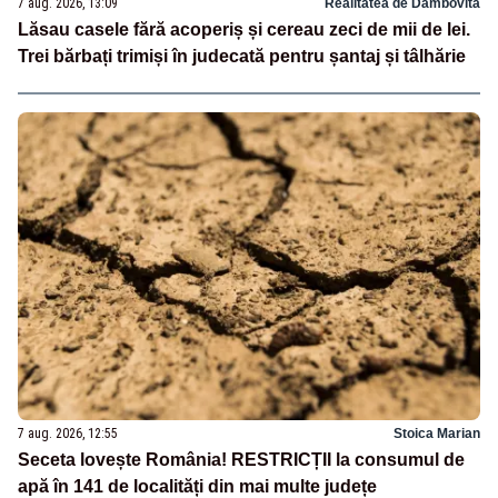
7 aug. 2026, 13:09
Realitatea de Dambovita
Lăsau casele fără acoperiș și cereau zeci de mii de lei.
Trei bărbați trimiși în judecată pentru șantaj și tâlhărie
7 aug. 2026, 12:55
Stoica Marian
Seceta lovește România! RESTRICȚII la consumul de
apă în 141 de localități din mai multe județe