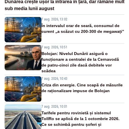
Dunărea crește ușor la intrarea în țară, dar rămâne mult
sub media lunii august
7 aug. 2026, 13:02
În intervalul orar de seară, consumul de
curent „a scăzut cu 200-300 de megawați”
7 aug. 2026, 10:51
Bolojan: Nivelul Dunării asigură o
funcționare a centralei de la Cernavodă
de patru-cinci zile dacă debitele vor
scădea
7 aug. 2026, 10:43
Criza din energie. Cine scapă de măsurile
de raționalizare impuse de Bolojan
7 aug. 2026, 10:01
Tarifele pentru rovinietă și sistemul
TollRo se aplică de la 1 octombrie 2026.
Ce se schimbă pentru șoferi și