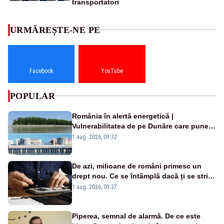
transportatori
URMĂREȘTE-NE PE
Facebook
YouTube
POPULAR
România în alertă energetică |
Vulnerabilitatea de pe Dunăre care pune
în pericol Centrala Cernavodă era
1 aug. 2026, 09:32
cunoscută de pe vremea lui Ceaușescu
De azi, milioane de români primesc un
drept nou. Ce se întâmplă dacă ți se strică
un produs
1 aug. 2026, 09:37
Piperea, semnal de alarmă. De ce este