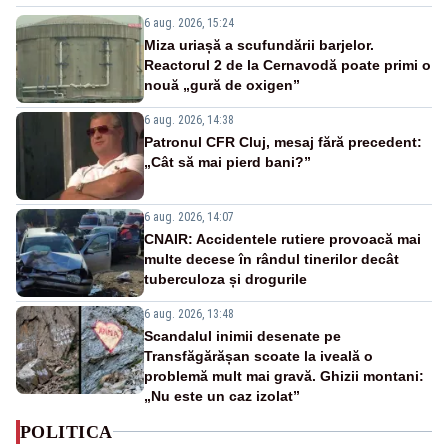
6 aug. 2026, 15:24
Miza uriașă a scufundării barjelor.
Reactorul 2 de la Cernavodă poate primi o
nouă „gură de oxigen”
6 aug. 2026, 14:38
Patronul CFR Cluj, mesaj fără precedent:
„Cât să mai pierd bani?”
6 aug. 2026, 14:07
CNAIR: Accidentele rutiere provoacă mai
multe decese în rândul tinerilor decât
tuberculoza și drogurile
6 aug. 2026, 13:48
Scandalul inimii desenate pe
Transfăgărășan scoate la iveală o
problemă mult mai gravă. Ghizii montani:
„Nu este un caz izolat”
POLITICA