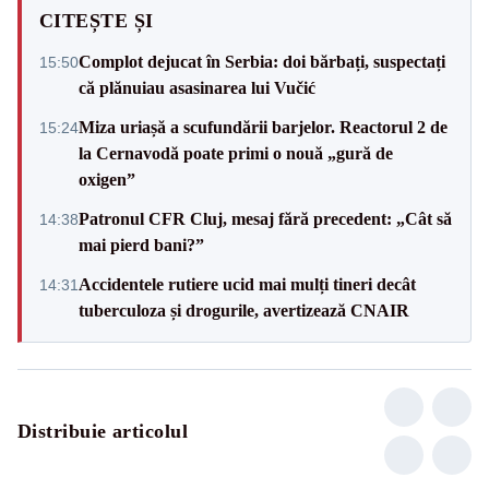
CITEȘTE ȘI
Complot dejucat în Serbia: doi bărbați, suspectați
15:50
că plănuiau asasinarea lui Vučić
Miza uriașă a scufundării barjelor. Reactorul 2 de
15:24
la Cernavodă poate primi o nouă „gură de
oxigen”
Patronul CFR Cluj, mesaj fără precedent: „Cât să
14:38
mai pierd bani?”
Accidentele rutiere ucid mai mulți tineri decât
14:31
tuberculoza și drogurile, avertizează CNAIR
Distribuie articolul