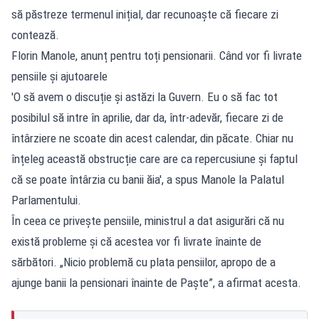
să păstreze termenul inițial, dar recunoaște că fiecare zi
contează.
Florin Manole, anunț pentru toți pensionarii. Când vor fi livrate
pensiile și ajutoarele
'O să avem o discuție și astăzi la Guvern. Eu o să fac tot
posibilul să intre în aprilie, dar da, într-adevăr, fiecare zi de
întârziere ne scoate din acest calendar, din păcate. Chiar nu
înțeleg această obstrucție care are ca repercusiune și faptul
că se poate întârzia cu banii ăia', a spus Manole la Palatul
Parlamentului.
În ceea ce privește pensiile, ministrul a dat asigurări că nu
există probleme și că acestea vor fi livrate înainte de
sărbători. „Nicio problemă cu plata pensiilor, apropo de a
ajunge banii la pensionari înainte de Paște”, a afirmat acesta.