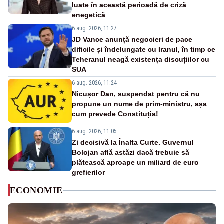
luate în această perioadă de criză
enegetică
6 aug. 2026, 11:27
JD Vance anunță negocieri de pace
dificile și îndelungate cu Iranul, în timp ce
Teheranul neagă existența discuțiilor cu
SUA
6 aug. 2026, 11:24
Nicușor Dan, suspendat pentru că nu
propune un nume de prim-ministru, așa
cum prevede Constituția!
6 aug. 2026, 11:05
Zi decisivă la Înalta Curte. Guvernul
Bolojan află astăzi dacă trebuie să
plătească aproape un miliard de euro
grefierilor
ECONOMIE