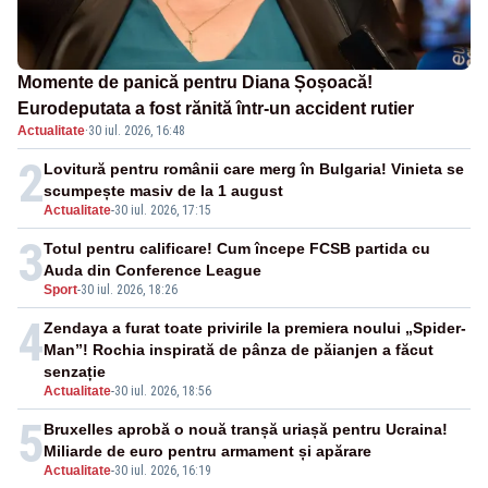
Momente de panică pentru Diana Șoșoacă!
Eurodeputata a fost rănită într-un accident rutier
Actualitate
·
30 iul. 2026, 16:48
2
Lovitură pentru românii care merg în Bulgaria! Vinieta se
scumpește masiv de la 1 august
Actualitate
-
30 iul. 2026, 17:15
3
Totul pentru calificare! Cum începe FCSB partida cu
Auda din Conference League
Sport
-
30 iul. 2026, 18:26
4
Zendaya a furat toate privirile la premiera noului „Spider-
Man”! Rochia inspirată de pânza de păianjen a făcut
senzație
Actualitate
-
30 iul. 2026, 18:56
5
Bruxelles aprobă o nouă tranșă uriașă pentru Ucraina!
Miliarde de euro pentru armament și apărare
Actualitate
-
30 iul. 2026, 16:19