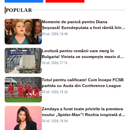
POPULAR
Momente de panică pentru Diana
Șoșoacă! Eurodeputata a fost rănită într-
un accident rutier
30 iul. 2026, 16:48
Lovitură pentru românii care merg în
Bulgaria! Vinieta se scumpește masiv de
la 1 august
30 iul. 2026, 17:15
Totul pentru calificare! Cum începe FCSB
partida cu Auda din Conference League
30 iul. 2026, 18:26
Zendaya a furat toate privirile la premiera
noului „Spider-Man”! Rochia inspirată de
pânza de păianjen a făcut senzație
30 iul. 2026, 18:56