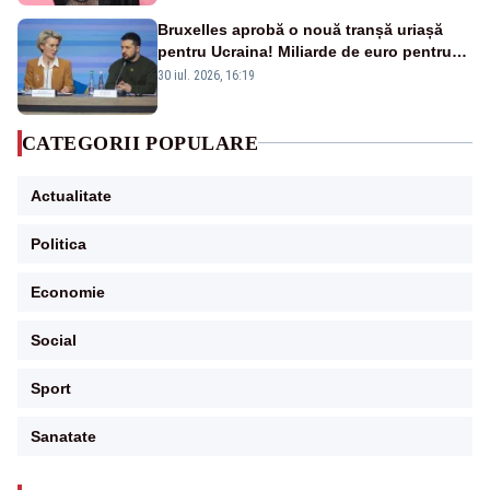
Bruxelles aprobă o nouă tranșă uriașă
pentru Ucraina! Miliarde de euro pentru
armament și apărare
30 iul. 2026, 16:19
CATEGORII POPULARE
Actualitate
Politica
Economie
Social
Sport
Sanatate