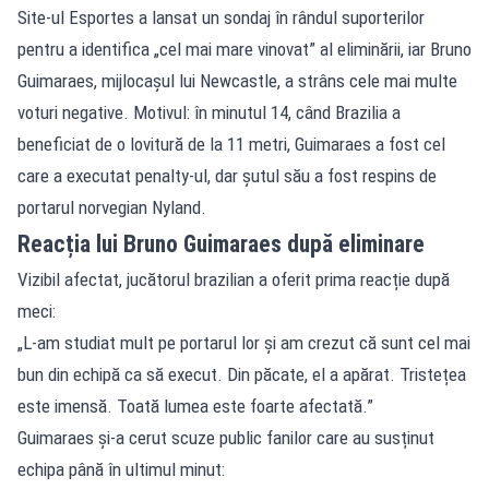
Site-ul Esportes a lansat un sondaj în rândul suporterilor
pentru a identifica „cel mai mare vinovat” al eliminării, iar Bruno
Guimaraes, mijlocașul lui Newcastle, a strâns cele mai multe
voturi negative. Motivul: în minutul 14, când Brazilia a
beneficiat de o lovitură de la 11 metri, Guimaraes a fost cel
care a executat penalty-ul, dar șutul său a fost respins de
portarul norvegian Nyland.
Reacția lui Bruno Guimaraes după eliminare
Vizibil afectat, jucătorul brazilian a oferit prima reacție după
meci:
„L-am studiat mult pe portarul lor și am crezut că sunt cel mai
bun din echipă ca să execut. Din păcate, el a apărat. Tristețea
este imensă. Toată lumea este foarte afectată.”
Guimaraes și-a cerut scuze public fanilor care au susținut
echipa până în ultimul minut: