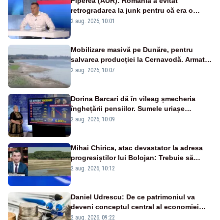
Piperea (AUR): România a evitat
retrogradarea la junk pentru că era o
catastrofă pentru bănci și fondurile de
2 aug. 2026, 10:01
pensii
Mobilizare masivă pe Dunăre, pentru
salvarea producției la Cernavodă. Armata
va detona o stâncă și va devia apa
2 aug. 2026, 10:07
fluviului - IMAGINI AERIENE
Dorina Barcari dă în vileag șmecheria
înghețării pensiilor. Sumele uriașe
pierdute de fiecare român
2 aug. 2026, 10:09
Mihai Chirica, atac devastator la adresa
progresiștilor lui Bolojan: Trebuie să
protejăm și natura, dar nu șținem omaneii
2 aug. 2026, 10:12
în stare permanentă de alertă
Daniel Udrescu: De ce patrimoniul va
deveni conceptul central al economiei
viitoare?
2 aug. 2026, 09:22