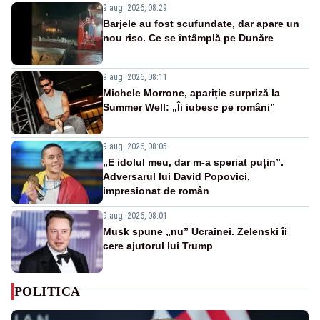
9 aug. 2026, 08:29
Barjele au fost scufundate, dar apare un
nou risc. Ce se întâmplă pe Dunăre
9 aug. 2026, 08:11
Michele Morrone, apariție surpriză la
Summer Well: „Îi iubesc pe români”
9 aug. 2026, 08:05
„E idolul meu, dar m-a speriat puțin”.
Adversarul lui David Popovici,
impresionat de român
9 aug. 2026, 08:01
Musk spune „nu” Ucrainei. Zelenski îi
cere ajutorul lui Trump
POLITICA