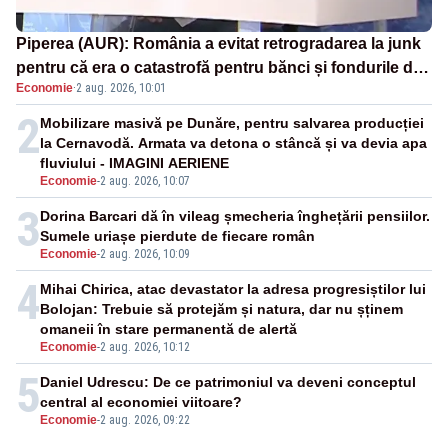
Piperea (AUR): România a evitat retrogradarea la junk
pentru că era o catastrofă pentru bănci și fondurile de
Economie
·
2 aug. 2026, 10:01
pensii
2
Mobilizare masivă pe Dunăre, pentru salvarea producției
la Cernavodă. Armata va detona o stâncă și va devia apa
fluviului - IMAGINI AERIENE
Economie
-
2 aug. 2026, 10:07
3
Dorina Barcari dă în vileag șmecheria înghețării pensiilor.
Sumele uriașe pierdute de fiecare român
Economie
-
2 aug. 2026, 10:09
4
Mihai Chirica, atac devastator la adresa progresiștilor lui
Bolojan: Trebuie să protejăm și natura, dar nu șținem
omaneii în stare permanentă de alertă
Economie
-
2 aug. 2026, 10:12
5
Daniel Udrescu: De ce patrimoniul va deveni conceptul
central al economiei viitoare?
Economie
-
2 aug. 2026, 09:22