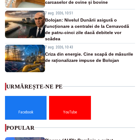
carcaselor de ovine și bovine
7 aug. 2026, 10:51
Bolojan: Nivelul Dunării asigură o
funcționare a centralei de la Cernavodă
de patru-cinci zile dacă debitele vor
scădea
7 aug. 2026, 10:43
Criza din energie. Cine scapă de măsurile
de raționalizare impuse de Bolojan
URMĂREȘTE-NE PE
Facebook
YouTube
POPULAR