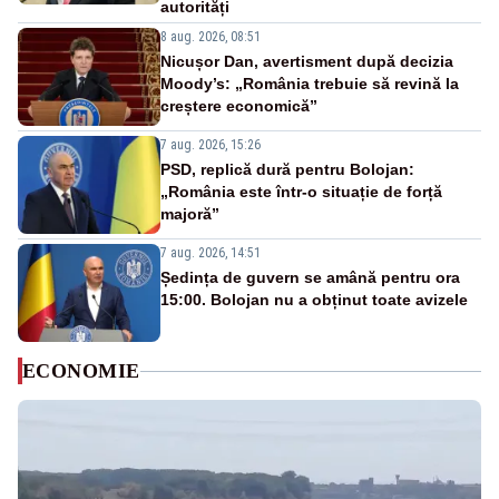
autorități
8 aug. 2026, 08:51
Nicușor Dan, avertisment după decizia
Moody’s: „România trebuie să revină la
creștere economică”
7 aug. 2026, 15:26
PSD, replică dură pentru Bolojan:
„România este într-o situație de forță
majoră”
7 aug. 2026, 14:51
Ședința de guvern se amână pentru ora
15:00. Bolojan nu a obținut toate avizele
ECONOMIE