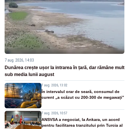
7 aug. 2026, 14:03
Dunărea crește ușor la intrarea în țară, dar rămâne mult
sub media lunii august
7 aug. 2026, 13:02
În intervalul orar de seară, consumul de
curent „a scăzut cu 200-300 de megawați”
7 aug. 2026, 10:57
ANSVSA a negociat, la Ankara, un acord
pentru facilitarea tranzitului prin Turcia al