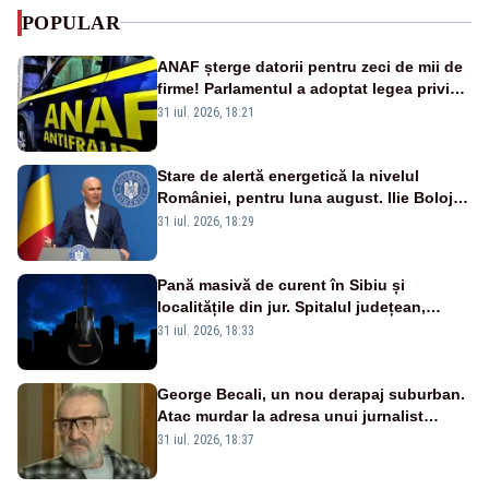
POPULAR
ANAF șterge datorii pentru zeci de mii de
firme! Parlamentul a adoptat legea privind
amnistia fiscală
31 iul. 2026, 18:21
Stare de alertă energetică la nivelul
României, pentru luna august. Ilie Bolojan
a anunțat importuri și posibile restricții –
31 iul. 2026, 18:29
VIDEO
Pană masivă de curent în Sibiu și
localitățile din jur. Spitalul județean,
semafoarele, rețelele de telefonie, grav
31 iul. 2026, 18:33
afectate
George Becali, un nou derapaj suburban.
Atac murdar la adresa unui jurnalist
sportiv – AUDIO
31 iul. 2026, 18:37