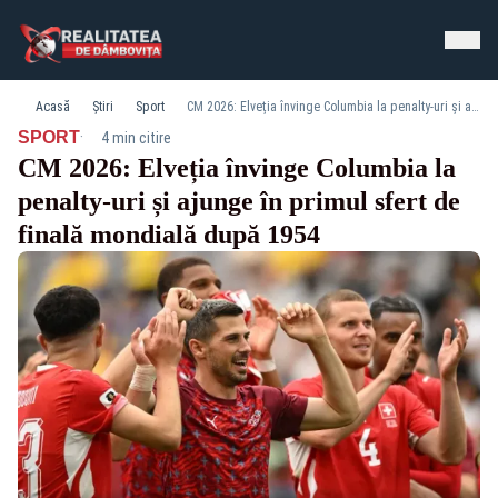
Acasă
Știri
Sport
CM 2026: Elveția învinge Columbia la penalty-uri și ajunge în primul sfert de finală mondială după 1954
·
SPORT
4 min citire
CM 2026: Elveția învinge Columbia la
penalty-uri și ajunge în primul sfert de
finală mondială după 1954