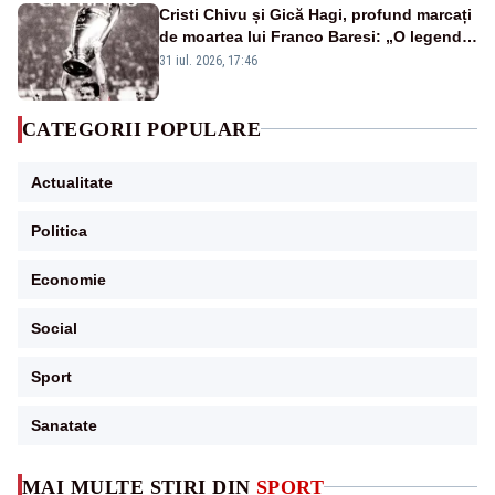
Cristi Chivu și Gică Hagi, profund marcați
de moartea lui Franco Baresi: „O legendă
a fotbalului mondial”
31 iul. 2026, 17:46
CATEGORII POPULARE
Actualitate
Politica
Economie
Social
Sport
Sanatate
MAI MULTE ȘTIRI DIN
SPORT