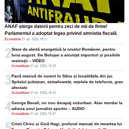
ANAF șterge datorii pentru zeci de mii de firme!
Parlamentul a adoptat legea privind amnistia fiscală
Economie
·
31 iul. 2026, 18:21
2
Stare de alertă energetică la nivelul României, pentru
luna august. Ilie Bolojan a anunțat importuri și posibile
restricții – VIDEO
Actualitate
-
31 iul. 2026, 18:29
3
Pană masivă de curent în Sibiu și localitățile din jur.
Spitalul județean, semafoarele, rețelele de telefonie, grav
afectate
Actualitate
-
31 iul. 2026, 18:33
4
George Becali, un nou derapaj suburban. Atac murdar la
adresa unui jurnalist sportiv – AUDIO
Actualitate
-
31 iul. 2026, 18:37
5
Cristi Chivu și Gică Hagi, profund marcați de moartea lui