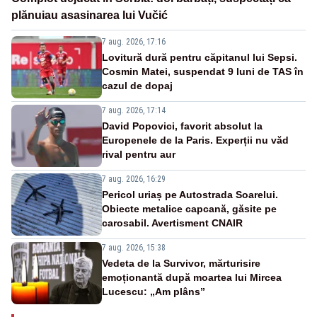
plănuiau asasinarea lui Vučić
7 aug. 2026, 17:16
Lovitură dură pentru căpitanul lui Sepsi.
Cosmin Matei, suspendat 9 luni de TAS în
cazul de dopaj
7 aug. 2026, 17:14
David Popovici, favorit absolut la
Europenele de la Paris. Experții nu văd
rival pentru aur
7 aug. 2026, 16:29
Pericol uriaș pe Autostrada Soarelui.
Obiecte metalice capcană, găsite pe
carosabil. Avertisment CNAIR
7 aug. 2026, 15:38
Vedeta de la Survivor, mărturisire
emoționantă după moartea lui Mircea
Lucescu: „Am plâns”