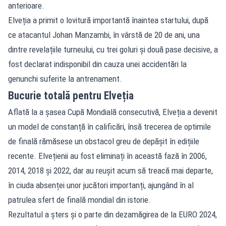
anterioare.
Elveția a primit o lovitură importantă înaintea startului, după
ce atacantul Johan Manzambi, în vârstă de 20 de ani, una
dintre revelațiile turneului, cu trei goluri și două pase decisive, a
fost declarat indisponibil din cauza unei accidentări la
genunchi suferite la antrenament.
Bucurie totală pentru Elveția
Aflată la a șasea Cupă Mondială consecutivă, Elveția a devenit
un model de constanță în calificări, însă trecerea de optimile
de finală rămăsese un obstacol greu de depășit în edițiile
recente. Elvețienii au fost eliminați în această fază în 2006,
2014, 2018 și 2022, dar au reușit acum să treacă mai departe,
în ciuda absenței unor jucători importanți, ajungând în al
patrulea sfert de finală mondial din istorie.
Rezultatul a șters și o parte din dezamăgirea de la EURO 2024,