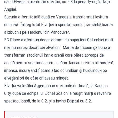
când Elveția a pierdut în sferturi, cu 5-3 la penalty-uri, în fața
Angliei.
Bucuria a fost totală după ce Vargas a transformat lovitura
decisivă. Întreg lotul Elveției a sprintat spre el, iar sărbătoarea
a izbucnit pe stadionul din Vancouver.
BC Place a oferit un decor vibrant, cu suporterii Columbiei mult
mai numeroși decât cei elvețieni. Marea de tricouri galbene a
transformat stadionul într-o arenă care părea aproape de
acasă pentru sud-americani, ai căror fani au creat o atmosferă
intensă, încurajând fiecare atac columbian și huiduindu-i pe
elvețieni ori de câte ori aveau mingea.
Elveția va întâlni Argentina în sferturile de finală, la Kansas
City, după ce
echipa lui Lionel Scaloni a reușit marți o revenire
spectaculoasă, de la 0-2, și a învins Egiptul cu 3-2
.