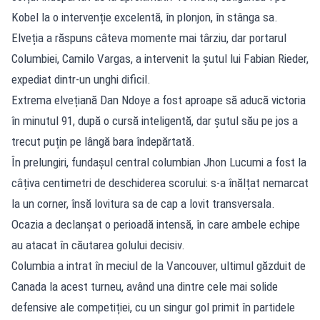
Kobel la o intervenție excelentă, în plonjon, în stânga sa.
Elveția a răspuns câteva momente mai târziu, dar portarul
Columbiei, Camilo Vargas, a intervenit la șutul lui Fabian Rieder,
expediat dintr-un unghi dificil.
Extrema elvețiană Dan Ndoye a fost aproape să aducă victoria
în minutul 91, după o cursă inteligentă, dar șutul său pe jos a
trecut puțin pe lângă bara îndepărtată.
În prelungiri, fundașul central columbian Jhon Lucumi a fost la
câțiva centimetri de deschiderea scorului: s-a înălțat nemarcat
la un corner, însă lovitura sa de cap a lovit transversala.
Ocazia a declanșat o perioadă intensă, în care ambele echipe
au atacat în căutarea golului decisiv.
Columbia a intrat în meciul de la Vancouver, ultimul găzduit de
Canada la acest turneu, având una dintre cele mai solide
defensive ale competiției, cu un singur gol primit în partidele