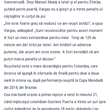
transversală. Deși Manuel Akanji a ratat și el pentru Elveția,
șutând peste poartă, Vargas nu a greșit și a trimis penalty-ul
câștigător în colțul de jos.
„Îmi este foarte greu să realizez ce am reușit astăzi”, a spus
Vargas, adăugând: „Sunt recunoscător pentru acest moment.
A fost un meci extraordinar pentru mine. Timp de 120 de
minute am dat totul pe teren. Am întâlnit un adversar
puternic, dar acum am scris istorie. A fost incredibil că am
putut marca penalty-ul decisiv.”
Rezultatul este o mare dezamăgire pentru Columbia, care
încerca să ajungă în sferturile de finală pentru doar a doua
oară în istoria sa, după performanța reușită la Cupa Mondială
din 2014, din Brazilia.
Cea mai bună ocazie a primei reprize a venit în minutul 21,
când mijlocașul columbian Gustavo Puerta a trimis un șut spre
colțul îndepărtat de la aproximativ 18 metri, obligându-l pe