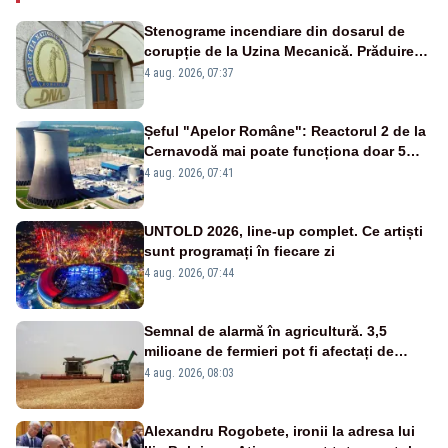
Stenograme incendiare din dosarul de
corupție de la Uzina Mecanică. Prăduirea
banilor din programul SAFE, interceptată
4 aug. 2026, 07:37
de DNA
Șeful "Apelor Române": Reactorul 2 de la
Cernavodă mai poate funcționa doar 5
zile
4 aug. 2026, 07:41
UNTOLD 2026, line-up complet. Ce artiști
sunt programați în fiecare zi
4 aug. 2026, 07:44
Semnal de alarmă în agricultură. 3,5
milioane de fermieri pot fi afectați de
strategia pentru conservarea
4 aug. 2026, 08:03
biodiversității
Alexandru Rogobete, ironii la adresa lui