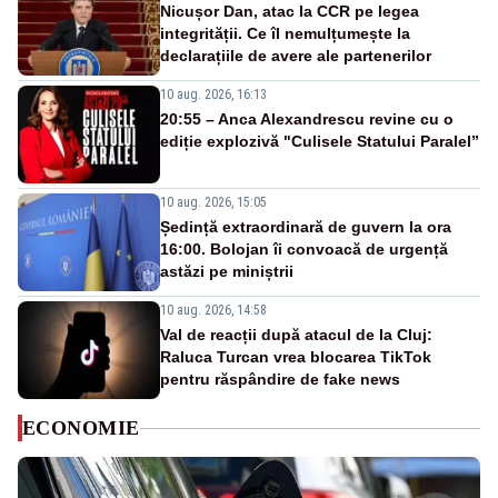
Nicușor Dan, atac la CCR pe legea
integrității. Ce îl nemulțumește la
declarațiile de avere ale partenerilor
10 aug. 2026, 16:13
20:55 – Anca Alexandrescu revine cu o
ediție explozivă "Culisele Statului Paralel”
10 aug. 2026, 15:05
Ședință extraordinară de guvern la ora
16:00. Bolojan îi convoacă de urgență
astăzi pe miniștrii
10 aug. 2026, 14:58
Val de reacții după atacul de la Cluj:
Raluca Turcan vrea blocarea TikTok
pentru răspândire de fake news
ECONOMIE