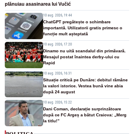
plănuiau asasinarea lui Vučić
10 aug. 2026, 19:44
ChatGPT pregătește o schimbare
importantă. Utilizatorii gratis primesc o
funcție mult așteptată
10 aug. 2026, 17:20
Dinamo nu uită scandalul din primăvară.
Mesajul postat înaintea derby-ului cu
Rapid
10 aug. 2026, 16:31
Situație critică pe Dunăre: debitul rămâne
la valori istorice. Vestea bună vine abia
după 24 august
10 aug. 2026, 15:22
Dani Coman, declarație surprinzătoare
după ce FC Argeș a bătut Craiova: „Merg
la titlu!”
POLITICA