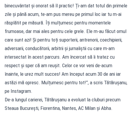
binecuvântat și onorat să îl practic! Ți-am dat totul din primele
zile şi până acum, te-am pus mereu pe primul loc iar tu m-ai
răsplătit pe măsură. Îți mulțumesc pentru momentele
frumoase, dar mai ales pentru cele grele. Ele m-au făcut omul
care sunt azi! Și pentru toți suporterii, antrenorii, coechipierii,
adversarii, conducătorii, arbitrii și jurnaliștii cu care m-am
intersectat în acest parcurs. Am încercat să îi tratez cu
respect și sper că am reuşit. Celor ce vor veni de-acum
înainte, le urez mult succes! Am început acum 30 de ani iar
astăzi mă opresc. Mulțumesc pentru tot!”, a scris Tătărușanu,
pe Instagram.
De-a lungul carierei, Tătărușanu a evoluat la cluburi precum
Steaua București, Fiorentina, Nantes, AC Milan și Abha.