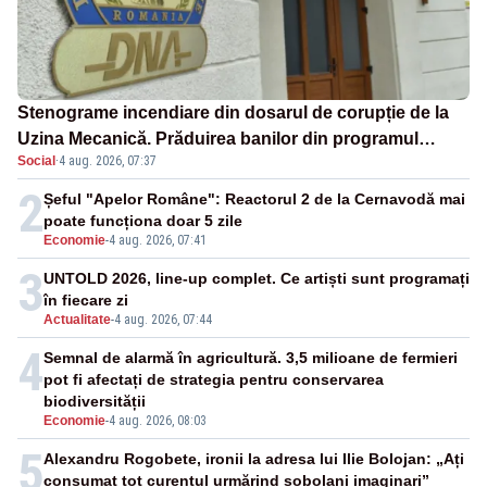
Stenograme incendiare din dosarul de corupție de la
Uzina Mecanică. Prăduirea banilor din programul
Social
·
4 aug. 2026, 07:37
SAFE, interceptată de DNA
2
Șeful "Apelor Române": Reactorul 2 de la Cernavodă mai
poate funcționa doar 5 zile
Economie
-
4 aug. 2026, 07:41
3
UNTOLD 2026, line-up complet. Ce artiști sunt programați
în fiecare zi
Actualitate
-
4 aug. 2026, 07:44
4
Semnal de alarmă în agricultură. 3,5 milioane de fermieri
pot fi afectați de strategia pentru conservarea
biodiversității
Economie
-
4 aug. 2026, 08:03
5
Alexandru Rogobete, ironii la adresa lui Ilie Bolojan: „Ați
consumat tot curentul urmărind șobolani imaginari”