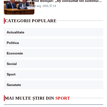
Ilie Bolojan: „Ați consumat tot curentul
urmărind șobolani imaginari”
4 aug. 2026, 07:34
CATEGORII POPULARE
Actualitate
Politica
Economie
Social
Sport
Sanatate
MAI MULTE ȘTIRI DIN
SPORT