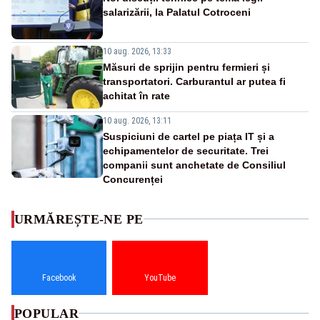
salarizării, la Palatul Cotroceni
10 aug. 2026, 13:33
Măsuri de sprijin pentru fermieri și
transportatori. Carburantul ar putea fi
achitat în rate
10 aug. 2026, 13:11
Suspiciuni de cartel pe piața IT și a
echipamentelor de securitate. Trei
companii sunt anchetate de Consiliul
Concurenței
URMĂREȘTE-NE PE
Facebook
YouTube
POPULAR