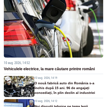
10 aug. 2026, 14:52
Vehiculele electrice, la mare căutare printre români
10 aug. 2026, 14:19
O nouă fabrică auto din România s-a
închis după 15 ani. 96 de angajați
concediați, în plin declin al industriei
10 aug. 2026, 14:12
Noi discuții tehnice pe tema legii