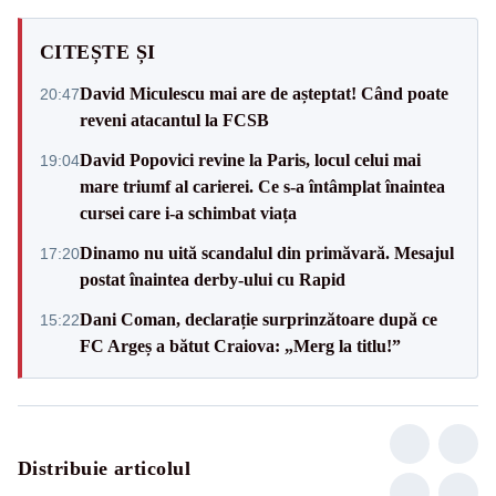
CITEȘTE ȘI
David Miculescu mai are de așteptat! Când poate
20:47
reveni atacantul la FCSB
David Popovici revine la Paris, locul celui mai
19:04
mare triumf al carierei. Ce s-a întâmplat înaintea
cursei care i-a schimbat viața
Dinamo nu uită scandalul din primăvară. Mesajul
17:20
postat înaintea derby-ului cu Rapid
Dani Coman, declarație surprinzătoare după ce
15:22
FC Argeș a bătut Craiova: „Merg la titlu!”
Distribuie articolul