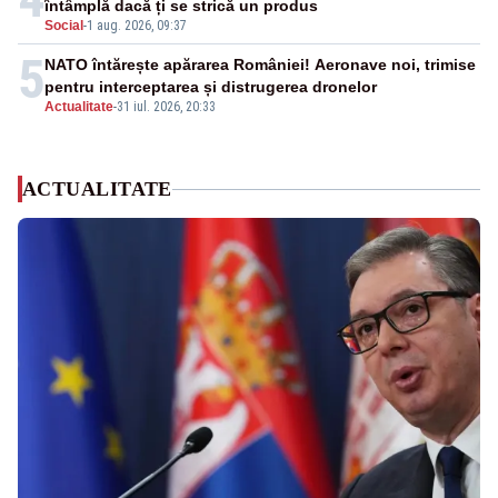
întâmplă dacă ți se strică un produs
Social
-
1 aug. 2026, 09:37
5
NATO întărește apărarea României! Aeronave noi, trimise
pentru interceptarea și distrugerea dronelor
Actualitate
-
31 iul. 2026, 20:33
ACTUALITATE