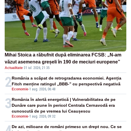
Mihai Stoica a răbufnit după eliminarea FCSB: „N-am
văzut asemenea greșeli în 190 de meciuri europene”
Actualitate
·
31 iul. 2026, 21:35
2
România a scăpat de retrogradarea economiei. Agenția
Fitch menține ratingul „BBB-” cu perspectivă negativă
Economie
-
1 aug. 2026, 06:48
3
România în alertă energetică | Vulnerabilitatea de pe
Dunăre care pune în pericol Centrala Cernavodă era
cunoscută de pe vremea lui Ceaușescu
Economie
-
1 aug. 2026, 09:32
4
De azi, milioane de români primesc un drept nou. Ce se