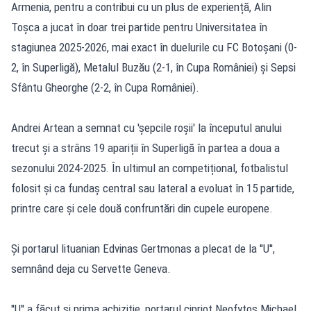
Armenia, pentru a contribui cu un plus de experiență, Alin
Toșca a jucat în doar trei partide pentru Universitatea în
stagiunea 2025-2026, mai exact în duelurile cu FC Botoșani (0-
2, în Superligă), Metalul Buzău (2-1, în Cupa României) și Sepsi
Sfântu Gheorghe (2-2, în Cupa României).
Andrei Artean a semnat cu 'șepcile roșii' la începutul anului
trecut și a strâns 19 apariții în Superligă în partea a doua a
sezonului 2024-2025. În ultimul an competițional, fotbalistul
folosit și ca fundaș central sau lateral a evoluat în 15 partide,
printre care și cele două confruntări din cupele europene.
Și portarul lituanian Edvinas Gertmonas a plecat de la ''U'',
semnând deja cu Servette Geneva.
''U'' a făcut și prima achiziție, portarul cipriot Neofytos Michael