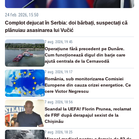
24 feb. 2026, 15:50
Complot dejucat în Serbia: doi bărbați, suspectați că
plănuiau asasinarea lui Vučić
7 aug. 2026, 19:45
Operațiune fără precedent pe Dunăre.
Cum funcționează digul din barje care
ajută centrala de la Cernavodă
7 aug. 2026, 19:17
România, sub monitorizarea Comisiei
Europene din cauza crizei energetice. Ce
cere Victor Negrescu
7 aug. 2026, 18:56
Scandal la UEFA! Florin Prunea, reclamat
de FRF după derapajul sexist de la
Chișinău
7 aug. 2026, 18:25
Miracol medical pentru o femeie de 82 de