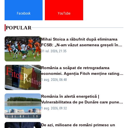
Facebook
YouTube
POPULAR
Mihai Stoica a răbufnit după eliminarea
FCSB: „N-am văzut asemenea greșeli în
190 de meciuri europene”
31 iul. 2026, 21:35
România a scăpat de retrogradarea
economiei. Agenția Fitch menține ratingul
„BBB-” cu perspectivă negativă
1 aug. 2026, 06:48
România în alertă energetică |
Vulnerabilitatea de pe Dunăre care pune
în pericol Centrala Cernavodă era
1 aug. 2026, 09:32
cunoscută de pe vremea lui Ceaușescu
De azi, milioane de români primesc un