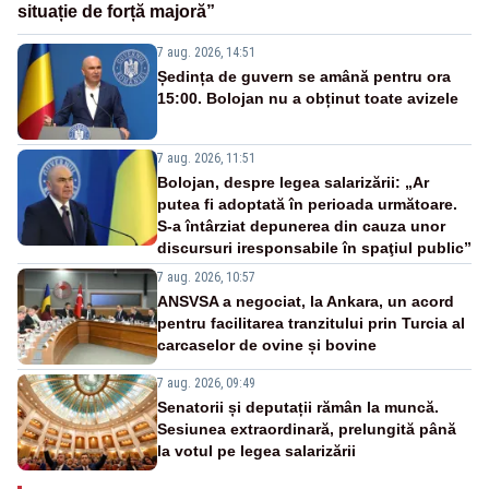
situație de forță majoră”
7 aug. 2026, 14:51
Ședința de guvern se amână pentru ora
15:00. Bolojan nu a obținut toate avizele
7 aug. 2026, 11:51
Bolojan, despre legea salarizării: „Ar
putea fi adoptată în perioada următoare.
S-a întârziat depunerea din cauza unor
discursuri iresponsabile în spaţiul public”
7 aug. 2026, 10:57
ANSVSA a negociat, la Ankara, un acord
pentru facilitarea tranzitului prin Turcia al
carcaselor de ovine și bovine
7 aug. 2026, 09:49
Senatorii și deputații rămân la muncă.
Sesiunea extraordinară, prelungită până
la votul pe legea salarizării