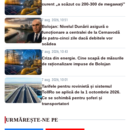
curent „a scăzut cu 200-300 de megawați”
7 aug. 2026, 10:51
Bolojan: Nivelul Dunării asigură o
funcționare a centralei de la Cernavodă
de patru-cinci zile dacă debitele vor
scădea
7 aug. 2026, 10:43
Criza din energie. Cine scapă de măsurile
de raționalizare impuse de Bolojan
7 aug. 2026, 10:01
Tarifele pentru rovinietă și sistemul
TollRo se aplică de la 1 octombrie 2026.
Ce se schimbă pentru șoferi și
transportatori
URMĂREȘTE-NE PE