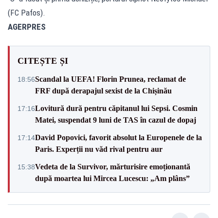
(FC Pafos).
AGERPRES
CITEȘTE ȘI
Scandal la UEFA! Florin Prunea, reclamat de
18:56
FRF după derapajul sexist de la Chișinău
Lovitură dură pentru căpitanul lui Sepsi. Cosmin
17:16
Matei, suspendat 9 luni de TAS în cazul de dopaj
David Popovici, favorit absolut la Europenele de la
17:14
Paris. Experții nu văd rival pentru aur
Vedeta de la Survivor, mărturisire emoționantă
15:38
după moartea lui Mircea Lucescu: „Am plâns”