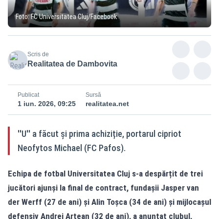
Foto: FC Universitatea Cluj/Facebook
Scris de
Realitatea de Dambovita
Publicat
Sursă
1 iun. 2026, 09:25
realitatea.net
''U'' a făcut și prima achiziție, portarul cipriot
Neofytos Michael (FC Pafos).
Echipa de fotbal Universitatea Cluj s-a despărțit de trei
jucători ajunși la final de contract, fundașii Jasper van
der Werff (27 de ani) și Alin Toșca (34 de ani) și mijlocașul
defensiv Andrei Artean (32 de ani), a anunțat clubul,