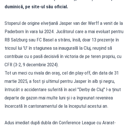
duminică, pe site-ul său oficial.
Stoperul de origine elvețiană Jasper van der Werff a venit de la
Paderborn în vara lui 2024. Jucătorul care a mai evoluat pentru
RB Salzburg sau FC Basel a strâns, însă, doar 13 prezențe în
tricoul lui 'U' în stagiunea sa inaugurală la Cluj, reușind să
contribuie cu o pasă decisivă în victoria de pe teren propriu, cu
CFR (3-2, 9 decembrie 2024).
Tot un meci cu rivala din oraș, cel din play-off, din data de 31
martie 2025, a fost și ultimul pentru Jasper în alb și negru,
întrucât o accidentare suferită în acel ''Derby de Cluj'' l-a ținut
departe de gazon mai multe luni și i-a îngreunat revenirea
încercată în cantonamentul de la începutul acestui an.
Adus imediat după dubla din Conference League cu Ararat-