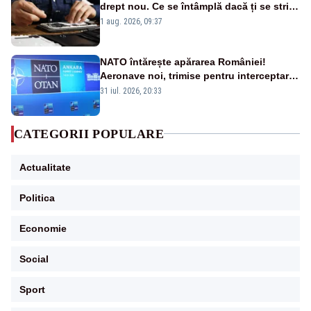
drept nou. Ce se întâmplă dacă ți se strică
un produs
1 aug. 2026, 09:37
NATO întărește apărarea României!
Aeronave noi, trimise pentru interceptarea
și distrugerea dronelor
31 iul. 2026, 20:33
CATEGORII POPULARE
Actualitate
Politica
Economie
Social
Sport