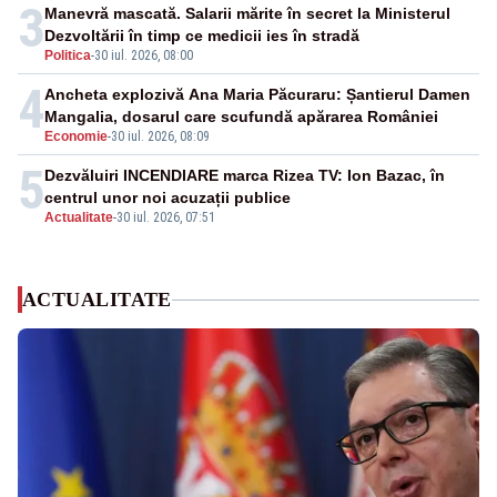
3
Manevră mascată. Salarii mărite în secret la Ministerul
Dezvoltării în timp ce medicii ies în stradă
Politica
-
30 iul. 2026, 08:00
4
Ancheta explozivă Ana Maria Păcuraru: Șantierul Damen
Mangalia, dosarul care scufundă apărarea României
Economie
-
30 iul. 2026, 08:09
5
Dezvăluiri INCENDIARE marca Rizea TV: Ion Bazac, în
centrul unor noi acuzații publice
Actualitate
-
30 iul. 2026, 07:51
ACTUALITATE