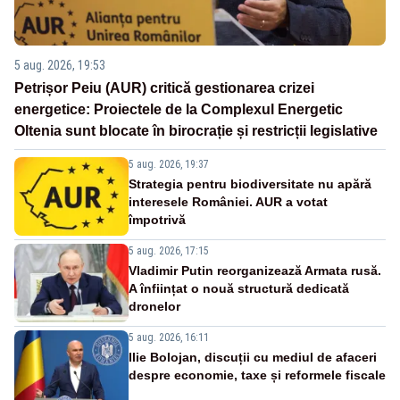
5 aug. 2026, 19:53
Petrișor Peiu (AUR) critică gestionarea crizei
energetice: Proiectele de la Complexul Energetic
Oltenia sunt blocate în birocrație și restricții legislative
5 aug. 2026, 19:37
Strategia pentru biodiversitate nu apără
interesele României. AUR a votat
împotrivă
5 aug. 2026, 17:15
Vladimir Putin reorganizează Armata rusă.
A înființat o nouă structură dedicată
dronelor
5 aug. 2026, 16:11
Ilie Bolojan, discuții cu mediul de afaceri
despre economie, taxe și reformele fiscale