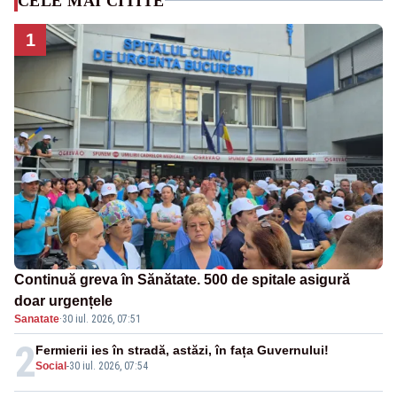
CELE MAI CITITE
1
Continuă greva în Sănătate. 500 de spitale asigură
doar urgențele
Sanatate
·
30 iul. 2026, 07:51
2
Fermierii ies în stradă, astăzi, în fața Guvernului!
Social
-
30 iul. 2026, 07:54