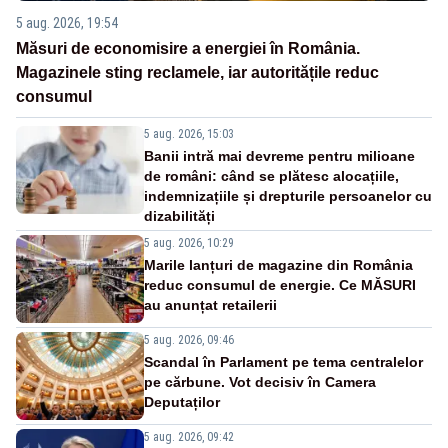
5 aug. 2026, 19:54
Măsuri de economisire a energiei în România.
Magazinele sting reclamele, iar autoritățile reduc
consumul
5 aug. 2026, 15:03
Banii intră mai devreme pentru milioane
de români: când se plătesc alocațiile,
indemnizațiile și drepturile persoanelor cu
dizabilități
5 aug. 2026, 10:29
Marile lanțuri de magazine din România
reduc consumul de energie. Ce MĂSURI
au anunțat retailerii
5 aug. 2026, 09:46
Scandal în Parlament pe tema centralelor
pe cărbune. Vot decisiv în Camera
Deputaților
5 aug. 2026, 09:42