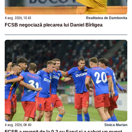
4 aug. 2026, 10:43
Realitatea de Dambovita
FCSB negociază plecarea lui Daniel Bîrligea
4 aug. 2026, 08:40
Stoica Marian
FCSB a revenit de la 0-2 cu Farul și a salvat un punct