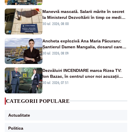
Manevră mascată. Salarii mărite în secret
la Ministerul Dezvoltării în timp ce medicii
ies în stradă
30 iul. 2026, 08:00
Ancheta explozivă Ana Maria Păcuraru:
Șantierul Damen Mangalia, dosarul care
scufundă apărarea României
30 iul. 2026, 08:09
Dezvăluiri INCENDIARE marca Rizea TV:
Ion Bazac, în centrul unor noi acuzații
publice
30 iul. 2026, 07:51
CATEGORII POPULARE
Actualitate
Politica