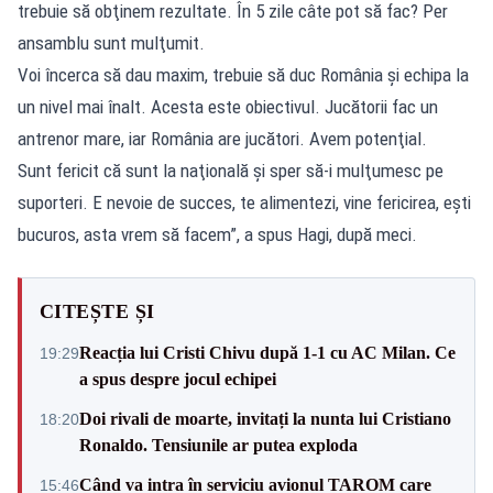
trebuie să obţinem rezultate. În 5 zile câte pot să fac? Per
ansamblu sunt mulţumit.
Voi încerca să dau maxim, trebuie să duc România şi echipa la
un nivel mai înalt. Acesta este obiectivul. Jucătorii fac un
antrenor mare, iar România are jucători. Avem potenţial.
Sunt fericit că sunt la naţională şi sper să-i mulţumesc pe
suporteri. E nevoie de succes, te alimentezi, vine fericirea, eşti
bucuros, asta vrem să facem”, a spus Hagi, după meci.
CITEȘTE ȘI
Reacția lui Cristi Chivu după 1-1 cu AC Milan. Ce
19:29
a spus despre jocul echipei
Doi rivali de moarte, invitați la nunta lui Cristiano
18:20
Ronaldo. Tensiunile ar putea exploda
Când va intra în serviciu avionul TAROM care
15:46