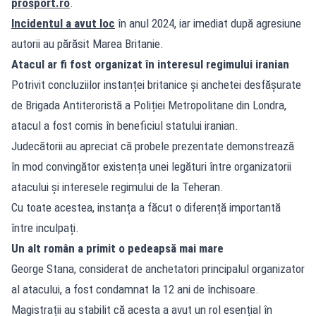
prosport.ro
.
Incidentul a avut loc
în anul 2024, iar imediat după agresiune
autorii au părăsit Marea Britanie.
Atacul ar fi fost organizat în interesul regimului iranian
Potrivit concluziilor instanței britanice și anchetei desfășurate
de Brigada Antiteroristă a Poliției Metropolitane din Londra,
atacul a fost comis în beneficiul statului iranian.
Judecătorii au apreciat că probele prezentate demonstrează
în mod convingător existența unei legături între organizatorii
atacului și interesele regimului de la Teheran.
Cu toate acestea, instanța a făcut o diferență importantă
între inculpați.
Un alt român a primit o pedeapsă mai mare
George Stana, considerat de anchetatori principalul organizator
al atacului, a fost condamnat la 12 ani de închisoare.
Magistrații au stabilit că acesta a avut un rol esențial în