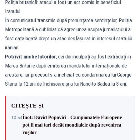
Poliția britanică: atacul a fost un act comis în beneficiul
Iranului
În comunicatul transmis după pronunțarea sentințelor, Poliția
Metropolitană a subliniat că agresiunea asupra jurnalistului a
fost catalogată drept un atac desfășurat în interesul statului
iranian.
Potrivit anchetatorilor,
cei doi inculpați au fost extrădați în
Marea Britanie după emiterea mandatelor internaționale de
arestare, iar procesul s-a încheiat cu condamnarea lui George
Stana la 12 ani de închisoare și a lui Nandito Badea la 8 ani.
CITEȘTE ȘI
Înot: David Popovici - Campionatele Europene
10:54
pot fi mai tari decât mondialele după revenirea
rușilor