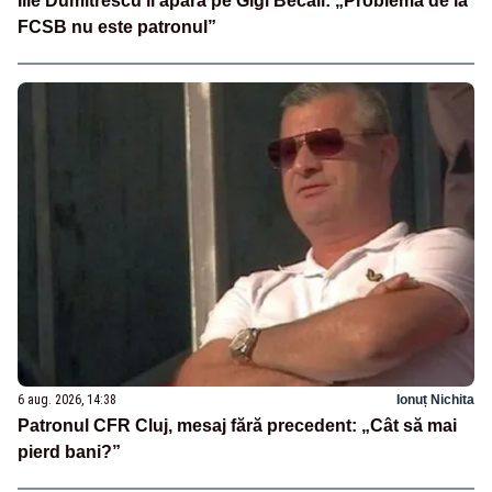
Ilie Dumitrescu îl apără pe Gigi Becali: „Problema de la
FCSB nu este patronul”
6 aug. 2026, 14:38
Ionuț Nichita
Patronul CFR Cluj, mesaj fără precedent: „Cât să mai
pierd bani?”