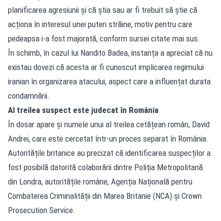
planificarea agresiunii și că știa sau ar fi trebuit să știe că
acționa în interesul unei puteri străine, motiv pentru care
pedeapsa i-a fost majorată, conform sursei citate mai sus.
În schimb, în cazul lui Nandito Badea, instanța a apreciat că nu
existau dovezi că acesta ar fi cunoscut implicarea regimului
iranian în organizarea atacului, aspect care a influențat durata
condamnării.
Al treilea suspect este judecat în România
În dosar apare și numele unui al treilea cetățean român, David
Andrei, care este cercetat într-un proces separat în România.
Autoritățile britanice au precizat că identificarea suspecților a
fost posibilă datorită colaborării dintre Poliția Metropolitană
din Londra, autoritățile române, Agenția Națională pentru
Combaterea Criminalității din Marea Britanie (NCA) și Crown
Prosecution Service.