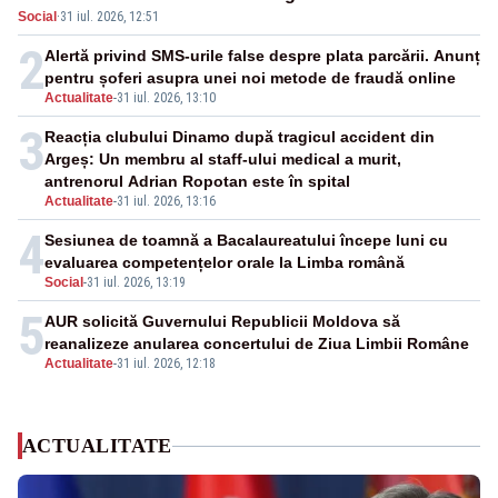
Social
·
31 iul. 2026, 12:51
2
Alertă privind SMS-urile false despre plata parcării. Anunț
pentru șoferi asupra unei noi metode de fraudă online
Actualitate
-
31 iul. 2026, 13:10
3
Reacția clubului Dinamo după tragicul accident din
Argeș: Un membru al staff-ului medical a murit,
antrenorul Adrian Ropotan este în spital
Actualitate
-
31 iul. 2026, 13:16
4
Sesiunea de toamnă a Bacalaureatului începe luni cu
evaluarea competențelor orale la Limba română
Social
-
31 iul. 2026, 13:19
5
AUR solicită Guvernului Republicii Moldova să
reanalizeze anularea concertului de Ziua Limbii Române
Actualitate
-
31 iul. 2026, 12:18
ACTUALITATE