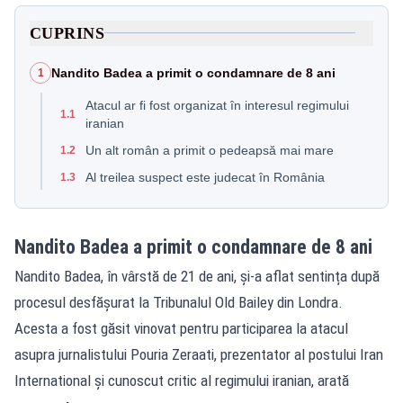
CUPRINS
Nandito Badea a primit o condamnare de 8 ani
1
Atacul ar fi fost organizat în interesul regimului
1.1
iranian
Un alt român a primit o pedeapsă mai mare
1.2
Al treilea suspect este judecat în România
1.3
Nandito Badea a primit o condamnare de 8 ani
Nandito Badea, în vârstă de 21 de ani, și-a aflat sentința după
procesul desfășurat la Tribunalul Old Bailey din Londra.
Acesta a fost găsit vinovat pentru participarea la atacul
asupra jurnalistului Pouria Zeraati, prezentator al postului Iran
International și cunoscut critic al regimului iranian, arată