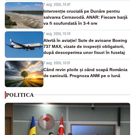
7 aug. 2026, 10:47
Intervenție crucială pe Dunăre pentru
salvarea Cernavodă. ANAR: Fiecare barjă
va fi scufundată în 3-4 ore
7 aug. 2026, 10:39
Alertă în aviație! Sute de avioane Boeing
737 MAX, vizate de inspecții obligatorii,
după descoperirea unor fisuri în fuselaj
7 aug. 2026, 10:01
Când revin ploile și când scapă România
de caniculă. Prognoza ANM pe o lună
POLITICA