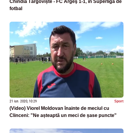
Chindia Târgoviște - FC Argeş 1-1, în Superliga de
fotbal
21 iun. 2020, 10:29
Sport
(Video) Viorel Moldovan înainte de meciul cu
Clinceni: "Ne așteaptă un meci de șase puncte"