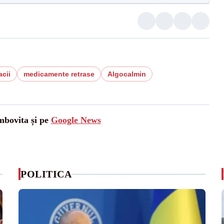
cii
medicamente retrase
Algocalmin
mbovita și pe
Google News
POLITICA