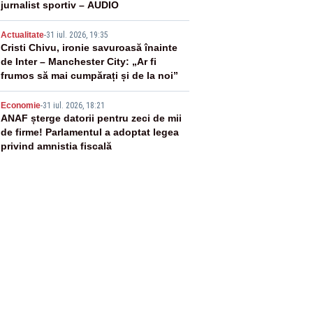
jurnalist sportiv – AUDIO
4
Actualitate
-
31 iul. 2026, 19:35
Cristi Chivu, ironie savuroasă înainte
de Inter – Manchester City: „Ar fi
frumos să mai cumpărați și de la noi”
5
Economie
-
31 iul. 2026, 18:21
ANAF șterge datorii pentru zeci de mii
de firme! Parlamentul a adoptat legea
privind amnistia fiscală