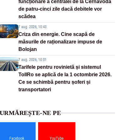
funcționare a centralei de la Cernavodă
de patru-cinci zile dacă debitele vor
scădea
7 aug. 2026, 10:43
Criza din energie. Cine scapă de
măsurile de raționalizare impuse de
Bolojan
7 aug. 2026, 10:01
Tarifele pentru rovinietă și sistemul
TollRo se aplică de la 1 octombrie 2026.
Ce se schimbă pentru șoferi și
transportatori
URMĂREȘTE-NE PE
Facebook
YouTube