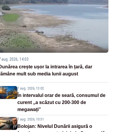
7 aug. 2026, 14:03
Dunărea crește ușor la intrarea în țară, dar
rămâne mult sub media lunii august
7 aug. 2026, 13:02
În intervalul orar de seară, consumul de
curent „a scăzut cu 200-300 de
megawați”
7 aug. 2026, 10:51
Bolojan: Nivelul Dunării asigură o