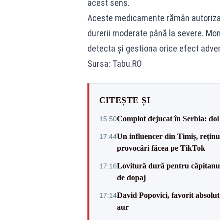
acest sens.
Aceste medicamente rămân autorizate
durerii moderate până la severe. Moni
detecta și gestiona orice efect adver
Sursa: Tabu.RO
CITEȘTE ȘI
Complot dejucat în Serbia: doi 
15:50
Un influencer din Timiș, rețin
17:44
provocări făcea pe TikTok
Lovitură dură pentru căpitanul
17:16
de dopaj
David Popovici, favorit absolut
17:14
aur