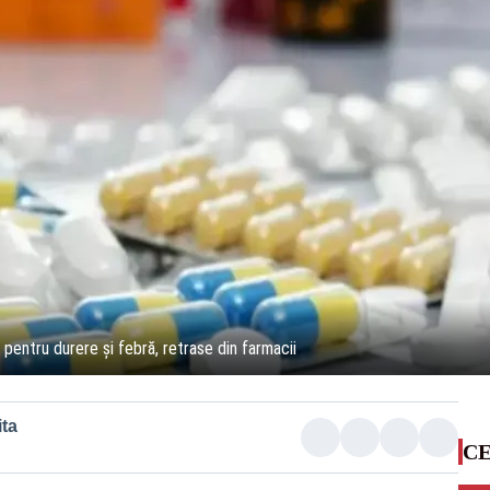
entru durere și febră, retrase din farmacii
ta
CE