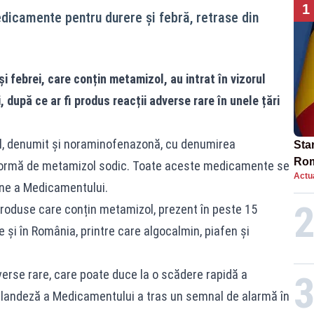
1
dicamente pentru durere și febră, retrase din
i febrei, care conțin metamizol, au intrat în vizorul
după ce ar fi produs reacții adverse rare în unele țări
ul, denumit și noraminofenazonă, cu denumirea
Star
Rom
 formă de metamizol sodic. Toate aceste medicamente se
Actua
Bol
ene a Medicamentului.
rest
roduse care conțin metamizol, prezent în peste 15
şi în România, printre care algocalmin, piafen și
dverse rare, care poate duce la o scădere rapidă a
inlandeză a Medicamentului a tras un semnal de alarmă în