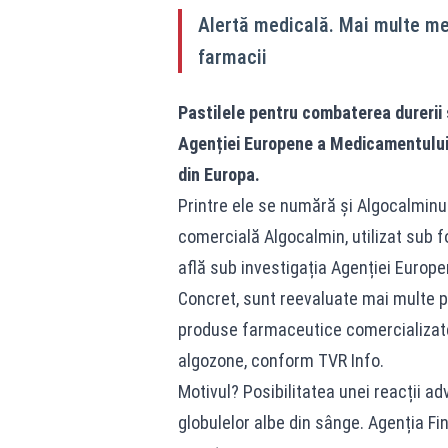
Alertă medicală. Mai multe me
farmacii
Pastilele pentru combaterea durerii ș
Agenției Europene a Medicamentului, 
din Europa.
Printre ele se numără și Algocalmin
comercială Algocalmin, utilizat sub
află sub investigația Agenției Europ
Concret, sunt reevaluate mai multe p
produse farmaceutice comercializate 
algozone, conform TVR Info.
Motivul? Posibilitatea unei reacții a
globulelor albe din sânge. Agenția F