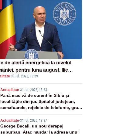
e de alertă energetică la nivelul
âniei, pentru luna august. Ilie
litate
·
31 iul. 2026, 18:29
ojan a anunțat importuri și posibile
ricții – VIDEO
2
Actualitate
-
31 iul. 2026, 18:33
Pană masivă de curent în Sibiu și
localitățile din jur. Spitalul județean,
semafoarele, rețelele de telefonie, grav
afectate
3
Actualitate
-
31 iul. 2026, 18:37
George Becali, un nou derapaj
suburban. Atac murdar la adresa unui