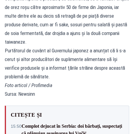
de orez roşu către aproximativ 50 de firme din Japonia, iar
multe dintre ele au decis să retragă de pe piaţă diverse
produse derivate, cum ar fi sake, sosuri pentru salată şi pastă
de soia fermentată, dar drojdia a ajuns și la două companii
taiwaneze.
Purtătorul de cuvânt al Guvernului japonez a anunțat că li s-a
cerut și altor producători de suplimente alimentare să îşi
verifice produsele şi a informat ţările străine despre această
problemă de sănătate.
Foto articol / Profimedia
Sursa: Newsinn
CITEȘTE ȘI
Complot dejucat în Serbia: doi bărbați, suspectați
15:50
că plănuiau asasinarea lui Vučić