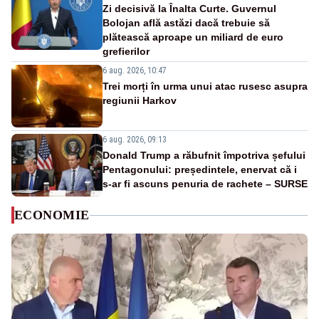
Zi decisivă la Înalta Curte. Guvernul
Bolojan află astăzi dacă trebuie să
plătească aproape un miliard de euro
grefierilor
6 aug. 2026, 10:47
Trei morți în urma unui atac rusesc asupra
regiunii Harkov
6 aug. 2026, 09:13
Donald Trump a răbufnit împotriva șefului
Pentagonului: președintele, enervat că i
s-ar fi ascuns penuria de rachete – SURSE
ECONOMIE