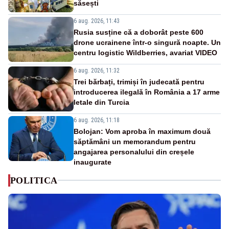
săsești
6 aug. 2026, 11:43
Rusia susține că a doborât peste 600
drone ucrainene într-o singură noapte. Un
centru logistic Wildberries, avariat VIDEO
6 aug. 2026, 11:32
Trei bărbați, trimiși în judecată pentru
introducerea ilegală în România a 17 arme
letale din Turcia
6 aug. 2026, 11:18
Bolojan: Vom aproba în maximum două
săptămâni un memorandum pentru
angajarea personalului din creșele
inaugurate
POLITICA