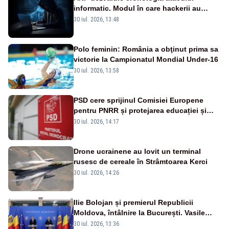
informatic. Modul în care hackerii au
pătruns în rețea rămâne necunoscut
30 iul. 2026, 13:48
Polo feminin: România a obţinut prima sa
victorie la Campionatul Mondial Under-16
30 iul. 2026, 13:58
PSD cere sprijinul Comisiei Europene
pentru PNRR și protejarea educației și
sănătății
30 iul. 2026, 14:17
Drone ucrainene au lovit un terminal
rusesc de cereale în Strâmtoarea Kerci
30 iul. 2026, 14:26
Ilie Bolojan și premierul Republicii
Moldova, întâlnire la București. Vasile
Tofan, primit cu onoruri militare
30 iul. 2026, 13:36