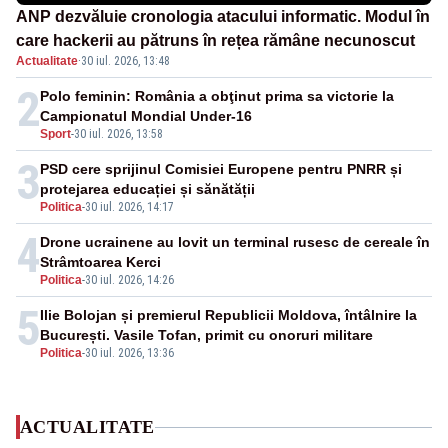
ANP dezvăluie cronologia atacului informatic. Modul în
care hackerii au pătruns în rețea rămâne necunoscut
Actualitate
·
30 iul. 2026, 13:48
2
Polo feminin: România a obţinut prima sa victorie la
Campionatul Mondial Under-16
Sport
-
30 iul. 2026, 13:58
3
PSD cere sprijinul Comisiei Europene pentru PNRR și
protejarea educației și sănătății
Politica
-
30 iul. 2026, 14:17
4
Drone ucrainene au lovit un terminal rusesc de cereale în
Strâmtoarea Kerci
Politica
-
30 iul. 2026, 14:26
5
Ilie Bolojan și premierul Republicii Moldova, întâlnire la
București. Vasile Tofan, primit cu onoruri militare
Politica
-
30 iul. 2026, 13:36
ACTUALITATE