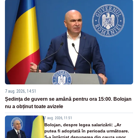
7 aug. 2026, 14:51
Ședința de guvern se amână pentru ora 15:00. Bolojan
nu a obținut toate avizele
7 aug. 2026, 11:51
Bolojan, despre legea salarizării: „Ar
putea fi adoptată în perioada următoare.
S-a întârziat depunerea din cauza unor