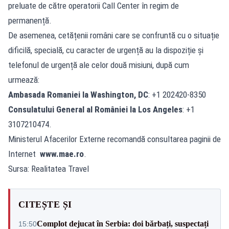
preluate de către operatorii Call Center în regim de
permanență.
De asemenea, cetățenii români care se confruntă cu o situație
dificilă, specială, cu caracter de urgență au la dispoziție și
telefonul de urgență ale celor două misiuni, după cum
urmează:
Ambasada Romaniei la Washington, DC
: +1 202420-8350
Consulatului General al României la Los Angeles
: +1
3107210474.
Ministerul Afacerilor Externe recomandă consultarea paginii de
Internet
www.mae.ro
.
Sursa: Realitatea Travel
CITEȘTE ȘI
Complot dejucat în Serbia: doi bărbați, suspectați
15:50