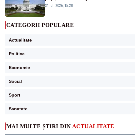
începând cu 8 august
31 iul. 2026, 15:20
CATEGORII POPULARE
Actualitate
Politica
Economie
Social
Sport
Sanatate
MAI MULTE ȘTIRI DIN
ACTUALITATE