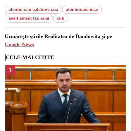
atentionare calatorie sua
atentionare mae
avertisment tsunami
cub
Urmărește știrile Realitatea de Dambovita și pe
Google News
CELE MAI CITITE
1