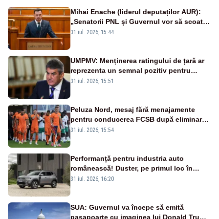
Mihai Enache (liderul deputaților AUR):
„Senatorii PNL și Guvernul vor să scoată
la vânzare bunuri publice pentru a stinge
31 iul. 2026, 15:44
datoriile pentru vaccinurile Pfizer!”
UMPMV: Menținerea ratingului de țară ar
reprezenta un semnal pozitiv pentru
România. Autoritățile trebuie să continue
31 iul. 2026, 15:51
consolidarea stabilității economice și
financiare
Peluza Nord, mesaj fără menajamente
pentru conducerea FCSB după eliminarea
rușinoasă din Conference League
31 iul. 2026, 15:54
Performanță pentru industria auto
românească! Duster, pe primul loc în
topul vânzărilor din Ucraina
31 iul. 2026, 16:20
SUA: Guvernul va începe să emită
paşapoarte cu imaginea lui Donald Trump