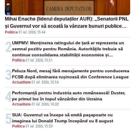
Mihai Enache (liderul deputaților AUR): „Senatorii PNL
și Guvernul vor să scoată la vânzare bunuri publice
Politica
·
31 iul. 2026, 15:44
pentru a stinge datoriile pentru vaccinurile Pfizer!”
2
UMPMV: Menținerea ratingului de țară ar reprezenta un
semnal pozitiv pentru România. Autoritățile trebuie să
continue consolidarea stabilității economice și
Politica
-
31 iul. 2026, 15:51
financiare
3
Peluza Nord, mesaj fără menajamente pentru conducerea
FCSB după eliminarea rușinoasă din Conference League
Actualitate
-
31 iul. 2026, 15:54
4
Performanță pentru industria auto românească! Duster,
pe primul loc în topul vânzărilor din Ucraina
Actualitate
-
31 iul. 2026, 16:20
5
SUA: Guvernul va începe să emită paşapoarte cu
imaginea lui Donald Trump începând cu 8 august
Politica
-
31 iul. 2026, 15:20