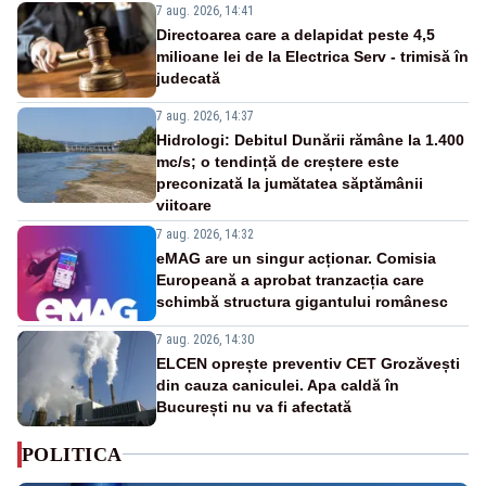
7 aug. 2026, 14:41
Directoarea care a delapidat peste 4,5
milioane lei de la Electrica Serv - trimisă în
judecată
7 aug. 2026, 14:37
Hidrologi: Debitul Dunării rămâne la 1.400
mc/s; o tendință de creștere este
preconizată la jumătatea săptămânii
viitoare
7 aug. 2026, 14:32
eMAG are un singur acționar. Comisia
Europeană a aprobat tranzacția care
schimbă structura gigantului românesc
7 aug. 2026, 14:30
ELCEN oprește preventiv CET Grozăvești
din cauza caniculei. Apa caldă în
București nu va fi afectată
POLITICA