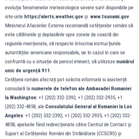
evoluția fenomenelor meteorologice severe sunt disponibile pe
site-urile
https://alerts.weather.gov
și
www.tsunami.gov
.
Ministerul Afacerilor Externe recomandă cetățenilor români să
evite călătoriile și deplasările spre zonele de coastă din
regiunile menționate, să respecte întocmai instrucțiunile
autorităților americane responsabile, iar în cazul în care se
confruntă cu o situație de pericol iminent, să utilizeze
numărul
unic de urgență 911
.
Cetățenii români afectați pot solicita informatii si asistență
consulară la
numerele de telefon ale Ambasadei Romaniei
la Washington
: +1 (202) 332-2392, +1 (202) 332-2935, +1
(202) 332-4858, ale
Consulatului General al Romaniei la Los
Angeles
: +1 (202) 332-2392, +1 (202) 332-2935, +1 (202) 332-
4858, apelurile fiind redirecționate către Centrul de Contact și
Suport al Cetățenilor Români din Străinătate (CCSCRS) și