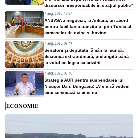
discursuri iresponsabile în spaţiul public”
7 aug. 2026, 10:57
ANSVSA a negociat, la Ankara, un acord
pentru facilitarea tranzitului prin Turcia al
carcaselor de ovine și bovine
7 aug. 2026, 09:49
Senatorii și deputații rămân la muncă.
Sesiunea extraordinară, prelungită până
la votul pe legea salarizării
7 aug. 2026, 08:46
Strategia AUR pentru suspendarea lui
Nicușor Dan. Dungaciu: „Vrem să vedem
cine semnează și cine nu”
ECONOMIE