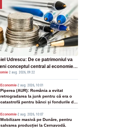
iel Udrescu: De ce patrimoniul va
eni conceptul central al economiei
omie
·
2 aug. 2026, 09:22
oare?
2
Economie
-
2 aug. 2026, 10:01
Piperea (AUR): România a evitat
retrogradarea la junk pentru că era o
catastrofă pentru bănci și fondurile de
pensii
3
Economie
-
2 aug. 2026, 10:07
Mobilizare masivă pe Dunăre, pentru
salvarea producției la Cernavodă.