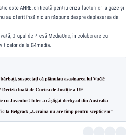
ație este ANRE, criticată pentru criza facturilor la gaze și
 nu au oferit însă niciun răspuns despre deplasarea de
rivată, Grupul de Presă MediaUno, în colaborare cu
ivit celor de la G4media.
bărbați, suspectați că plănuiau asasinarea lui Vučić
? Decizia luată de Curtea de Justiție a UE
ie cu Juventus! Inter a câștigat derby-ul din Australia
ić la Belgrad: „Ucraina nu are timp pentru scepticism”