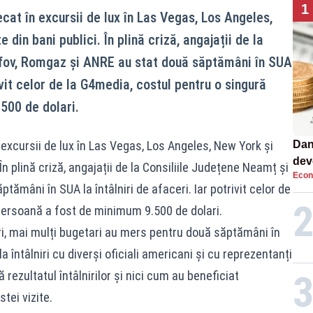
1
cat în excursii de lux în Las Vegas, Los Angeles,
 din bani publici. În plină criză, angajații de la
lfov, Romgaz și ANRE au stat două săptămâni în SUA
rivit celor de la G4media, costul pentru o singură
500 de dolari.
excursii de lux în Las Vegas, Los Angeles, New York și
Dan
dev
În plină criză, angajații de la Consiliile Județene Neamț și
Econ
viit
tămâni în SUA la întâlniri de afaceri. Iar potrivit celor de
persoană a fost de minimum 9.500 de dolari.
ri, mai mulți bugetari au mers pentru două săptămâni în
a întâlniri cu diverși oficiali americani și cu reprezentanți
 rezultatul întâlnirilor și nici cum au beneficiat
tei vizite.