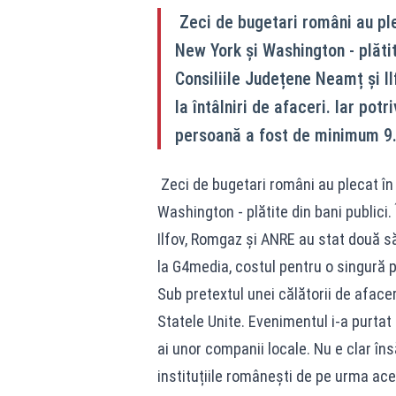
Zeci de bugetari români au ple
New York și Washington - plătite
Consiliile Județene Neamț și I
la întâlniri de afaceri. Iar pot
persoană a fost de minimum 9.
Zeci de bugetari români au plecat în 
Washington - plătite din bani publici. 
Ilfov, Romgaz și ANRE au stat două săp
la G4media, costul pentru o singură 
Sub pretextul unei călătorii de aface
Statele Unite. Evenimentul i-a purtat l
ai unor companii locale. Nu e clar însă
instituțiile românești de pe urma aces