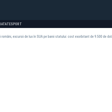
NATATE
SPORT
i români, excursii de lux în SUA pe banii statului: cost exorbitant de 9.500 de do