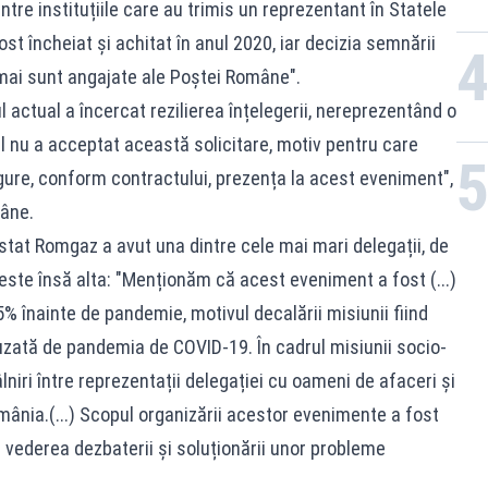
tre instituțiile care au trimis un reprezentant în Statele
st încheiat și achitat în anul 2020, iar decizia semnării
 mai sunt angajate ale Poștei Române".
ctual a încercat rezilierea înțelegerii, nereprezentând o
al nu a acceptat această solicitare, motiv pentru care
ure, conform contractului, prezența la acest eveniment",
mâne.
stat Romgaz a avut una dintre cele mai mari delegații, de
este însă alta: "Menționăm că acest eveniment a fost (...)
5% înainte de pandemie, motivul decalării misiunii fiind
auzată de pandemia de COVID-19. În cadrul misiunii socio-
niri între reprezentații delegației cu oameni de afaceri şi
mânia.(...) Scopul organizării acestor evenimente a fost
n vederea dezbaterii și soluționării unor probleme