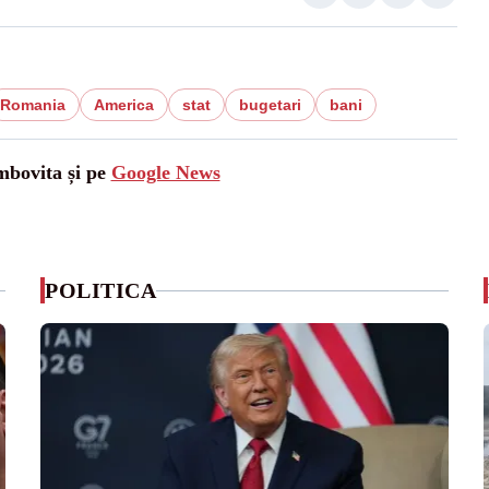
Romania
America
stat
bugetari
bani
mbovita și pe
Google News
POLITICA