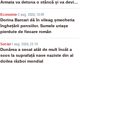
Armata va detona o stâncă și va devia
apa fluviului - IMAGINI AERIENE
4
Economie
-
2 aug. 2026, 10:09
Dorina Barcari dă în vileag șmecheria
înghețării pensiilor. Sumele uriașe
pierdute de fiecare român
5
Social
-
1 aug. 2026, 23:10
Dunărea a secat atât de mult încât a
scos la suprafață nave naziste din al
doilea război mondial