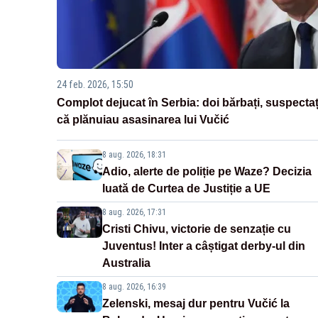
24 feb. 2026, 15:50
Complot dejucat în Serbia: doi bărbați, suspectaț
că plănuiau asasinarea lui Vučić
8 aug. 2026, 18:31
Adio, alerte de poliție pe Waze? Decizia
luată de Curtea de Justiție a UE
8 aug. 2026, 17:31
Cristi Chivu, victorie de senzație cu
Juventus! Inter a câștigat derby-ul din
Australia
8 aug. 2026, 16:39
Zelenski, mesaj dur pentru Vučić la