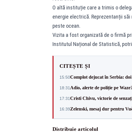
O altă instituție care a trimis o deleg
energie electrică. Reprezentanții săi
peste ocean.
Vizita a fost organizată de o firmă p
Institutul Național de Statistică, potr
CITEȘTE ȘI
Complot dejucat în Serbia: doi 
15:50
Adio, alerte de poliție pe Waze
18:31
Cristi Chivu, victorie de senzaț
17:31
Zelenski, mesaj dur pentru Vuč
16:39
Distribuie articolul