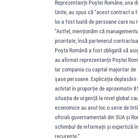
Reprezentanții Poștei Române, una din
Unite, au spus că "acest contract a fo
lui a fost luată de persoane care nu
"Astfel, menționăm că managementul a
prioritate, însă partenerul contractu
Poșta Română a fost obligată să asig
au afirmat reprezentanții Poștei Ro
Iar compania cu capital majoritar de 
șase persoane. Explicația deplasării 
achitat în proporție de aproximativ 8
situația de urgență la nivel global c
economice au avut loc o serie de întâl
oficiali guvernamentali din SUA şi Ro
schimbul de informații și expertiză î
recurente."