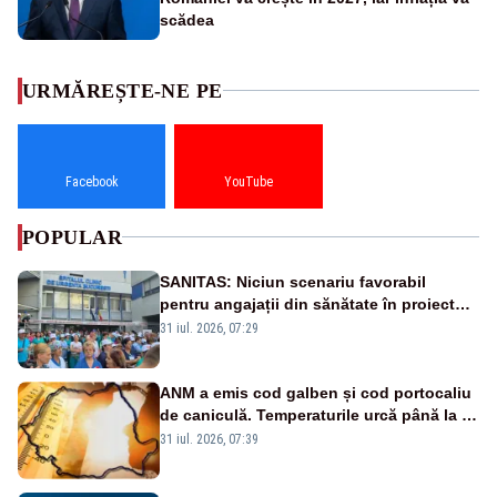
scădea
URMĂREȘTE-NE PE
Facebook
YouTube
POPULAR
SANITAS: Niciun scenariu favorabil
pentru angajații din sănătate în proiectul
Legii salarizării
31 iul. 2026, 07:29
ANM a emis cod galben și cod portocaliu
de caniculă. Temperaturile urcă până la 38
de grade, iar nopțile devin tropicale
31 iul. 2026, 07:39