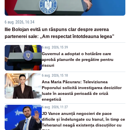
6 aug. 2026, 16:34
Ilie Bolojan evită un răspuns clar despre averea
partenerei sale: „Am respectat întotdeauna legea”
6 aug. 2026, 15:39
Guvernul a adoptat o hotărâre care
aprobă planurile de pregătire pentru
riscuri
6 aug. 2026, 15:18
Ana Maria Păcuraru: Televiziunea
Poporului solicită investigarea deciziilor
luate în această perioadă de criză
enegetică
6 aug. 2026, 11:27
JD Vance anunță negocieri de pace
dificile și îndelungate cu Iranul, în timp ce
Teheranul neagă existența discuțiilor cu