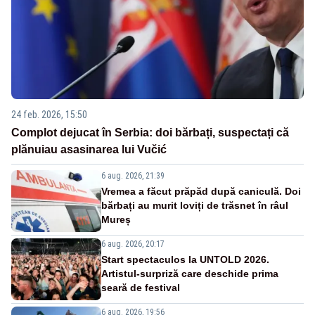
24 feb. 2026, 15:50
Complot dejucat în Serbia: doi bărbați, suspectați că
plănuiau asasinarea lui Vučić
6 aug. 2026, 21:39
Vremea a făcut prăpăd după caniculă. Doi
bărbați au murit loviți de trăsnet în râul
Mureș
6 aug. 2026, 20:17
Start spectaculos la UNTOLD 2026.
Artistul-surpriză care deschide prima
seară de festival
6 aug. 2026, 19:56