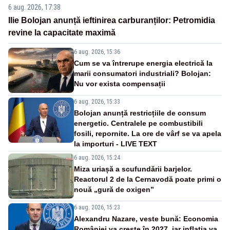
6 aug. 2026, 17:38
Ilie Bolojan anunță ieftinirea carburanților: Petromidia
revine la capacitate maximă
6 aug. 2026, 15:36
Cum se va întrerupe energia electrică la
marii consumatori industriali? Bolojan:
Nu vor exista compensații
6 aug. 2026, 15:33
Bolojan anunță restricțiile de consum
energetic. Centralele pe combustibili
fosili, repornite. La ore de vârf se va apela
la importuri - LIVE TEXT
6 aug. 2026, 15:24
Miza uriașă a scufundării barjelor.
Reactorul 2 de la Cernavodă poate primi o
nouă „gură de oxigen”
6 aug. 2026, 15:23
Alexandru Nazare, veste bună: Economia
României va crește în 2027, iar inflația va