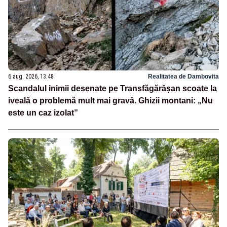
6 aug. 2026, 13:48
Realitatea de Dambovita
Scandalul inimii desenate pe Transfăgărășan scoate la
iveală o problemă mult mai gravă. Ghizii montani: „Nu
este un caz izolat”