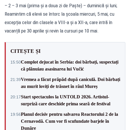
– 2 – 3 mai (prima și a doua zi de Paște) – duminică și luni;
Reamintim că elevii se întorc la școala miercuri, 5 mai, cu
excepția celor din clasele a VIII-a și a XII-a, care intră în
vacanță pe 30 aprilie și revin la cursuri pe 10 mai.
CITEȘTE ȘI
Complot dejucat în Serbia: doi bărbați, suspectați
15:50
că plănuiau asasinarea lui Vučić
Vremea a făcut prăpăd după caniculă. Doi bărbați
21:39
au murit loviți de trăsnet în râul Mureș
Start spectaculos la UNTOLD 2026. Artistul-
20:17
surpriză care deschide prima seară de festival
Planul decisiv pentru salvarea Reactorului 2 de la
19:56
Cernavodă. Cum vor fi scufundate barjele în
Dunăre