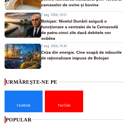
carcaselor de ovine și bovine
7 aug. 2026, 10:51
Bolojan: Nivelul Dunării asigură o
funcționare a centralei de la Cernavodă
de patru-cinci zile dacă debitele vor
scădea
7 aug. 2026, 10:43
Criza din energie. Cine scapă de măsurile
de raționalizare impuse de Bolojan
URMĂREȘTE-NE PE
Facebook
YouTube
POPULAR