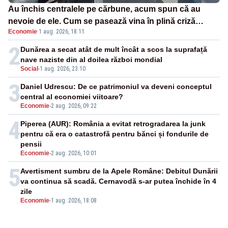
Au închis centralele pe cărbune, acum spun că au
nevoie de ele. Cum se pasează vina în plină criză
Economie
·
1 aug. 2026, 18:11
energetică
2
Dunărea a secat atât de mult încât a scos la suprafață
nave naziste din al doilea război mondial
Social
-
1 aug. 2026, 23:10
3
Daniel Udrescu: De ce patrimoniul va deveni conceptul
central al economiei viitoare?
Economie
-
2 aug. 2026, 09:22
4
Piperea (AUR): România a evitat retrogradarea la junk
pentru că era o catastrofă pentru bănci și fondurile de
pensii
Economie
-
2 aug. 2026, 10:01
5
Avertisment sumbru de la Apele Române: Debitul Dunării
va continua să scadă. Cernavodă s-ar putea închide în 4
zile
Economie
-
1 aug. 2026, 18:08