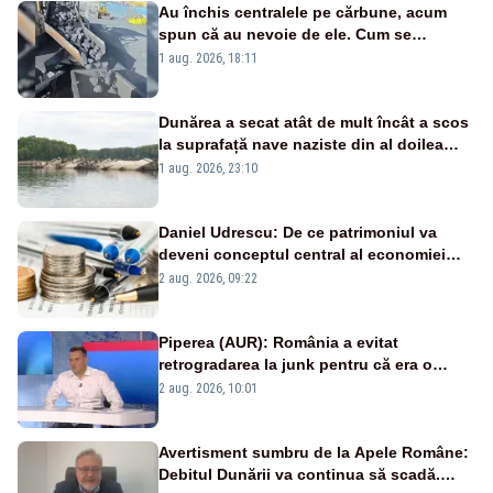
Au închis centralele pe cărbune, acum
spun că au nevoie de ele. Cum se
pasează vina în plină criză energetică
1 aug. 2026, 18:11
Dunărea a secat atât de mult încât a scos
la suprafață nave naziste din al doilea
război mondial
1 aug. 2026, 23:10
Daniel Udrescu: De ce patrimoniul va
deveni conceptul central al economiei
viitoare?
2 aug. 2026, 09:22
Piperea (AUR): România a evitat
retrogradarea la junk pentru că era o
catastrofă pentru bănci și fondurile de
2 aug. 2026, 10:01
pensii
Avertisment sumbru de la Apele Române:
Debitul Dunării va continua să scadă.