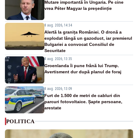
Mutare importantă în Ungaria. Pe cine
vrea Péter Magyar la președinție
8 aug. 2026, 14:34
Alertă la granița României. O dronă a
explodat lângă un gazoduct, iar premierul
Bulgariei a convocat Consiliul de
Securitate
8 aug. 2026, 13:35
Groenlanda îi pune frână lui Trump.
Avertisment dur după planul de foraj
8 aug. 2026, 13:09
Furt de 1.500 de metri de cabluri din
parcuri fotovoltaice. Șapte persoane,
arestate
POLITICA