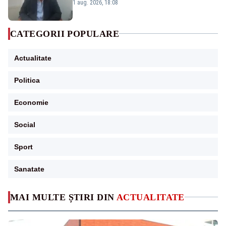
Cernavodă s-ar putea închide în 4 zile
1 aug. 2026, 18:08
CATEGORII POPULARE
Actualitate
Politica
Economie
Social
Sport
Sanatate
MAI MULTE ȘTIRI DIN
ACTUALITATE