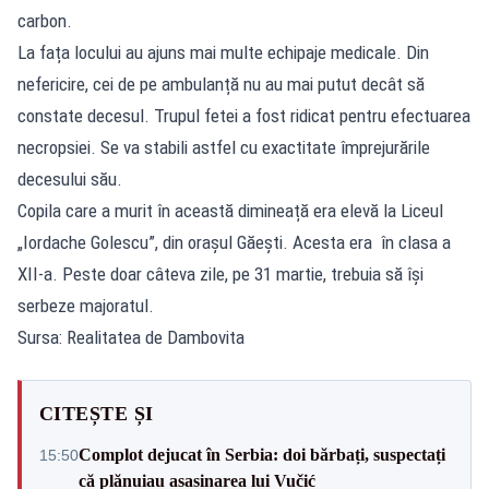
carbon.
La fața locului au ajuns mai multe echipaje medicale. Din
nefericire, cei de pe ambulanță nu au mai putut decât să
constate decesul. Trupul fetei a fost ridicat pentru efectuarea
necropsiei. Se va stabili astfel cu exactitate împrejurările
decesului său.
Copila care a murit în această dimineață era elevă la Liceul
„Iordache Golescu”, din orașul Găești. Acesta era în clasa a
XII-a. Peste doar câteva zile, pe 31 martie, trebuia să își
serbeze majoratul.
Sursa: Realitatea de Dambovita
CITEȘTE ȘI
Complot dejucat în Serbia: doi bărbați, suspectați
15:50
că plănuiau asasinarea lui Vučić