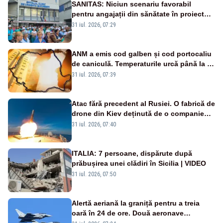
SANITAS: Niciun scenariu favorabil
pentru angajații din sănătate în proiectul
Legii salarizării
31 iul. 2026, 07:29
ANM a emis cod galben și cod portocaliu
de caniculă. Temperaturile urcă până la 38
de grade, iar nopțile devin tropicale
31 iul. 2026, 07:39
Atac fără precedent al Rusiei. O fabrică de
drone din Kiev deținută de o companie
americană, distrusă de o rachetă
31 iul. 2026, 07:40
rusească
ITALIA: 7 persoane, dispărute după
prăbușirea unei clădiri în Sicilia | VIDEO
31 iul. 2026, 07:50
Alertă aeriană la graniță pentru a treia
oară în 24 de ore. Două aeronave
Eurofighter britanice au fost ridicate de la