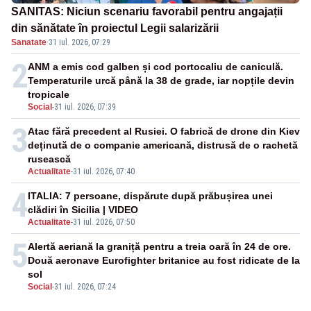
SANITAS: Niciun scenariu favorabil pentru angajații
din sănătate în proiectul Legii salarizării
Sanatate
·
31 iul. 2026, 07:29
2
ANM a emis cod galben și cod portocaliu de caniculă.
Temperaturile urcă până la 38 de grade, iar nopțile devin
tropicale
Social
-
31 iul. 2026, 07:39
3
Atac fără precedent al Rusiei. O fabrică de drone din Kiev
deținută de o companie americană, distrusă de o rachetă
rusească
Actualitate
-
31 iul. 2026, 07:40
4
ITALIA: 7 persoane, dispărute după prăbușirea unei
clădiri în Sicilia | VIDEO
Actualitate
-
31 iul. 2026, 07:50
5
Alertă aeriană la graniță pentru a treia oară în 24 de ore.
Două aeronave Eurofighter britanice au fost ridicate de la
sol
Social
-
31 iul. 2026, 07:24