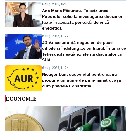
6 aug. 2026, 15:18
Ana Maria Păcuraru: Televiziunea
Poporului solicită investigarea deciziilor
luate în această perioadă de criză
enegetică
6 aug. 2026, 11:27
JD Vance anunță negocieri de pace
dificile și îndelungate cu Iranul, în timp ce
Teheranul neagă existența discuțiilor cu
SUA
6 aug. 2026, 11:24
Nicușor Dan, suspendat pentru că nu
propune un nume de prim-ministru, așa
cum prevede Constituția!
ECONOMIE