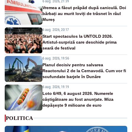
6 aug. 2026, 21:39
Vremea a făcut prăpăd după caniculă. Doi
bărbați au murit loviți de trăsnet în râul
Mureș
6 aug. 2026, 20:17
Start spectaculos la UNTOLD 2026.
Artistul-surpriză care deschide prima
seară de festival
6 aug. 2026, 19:56
Planul decisiv pentru salvarea
Reactorului 2 de la Cernavodă. Cum vor fi
scufundate barjele în Dunăre
6 aug. 2026, 19:19
Loto 6/49, 6 august 2026. Numerele
câștigătoare au fost anunțate. Miza
depășește 9 milioane de euro
POLITICA