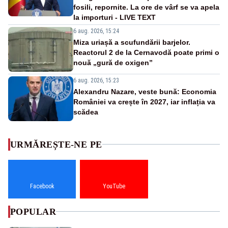
fosili, repornite. La ore de vârf se va apela
la importuri - LIVE TEXT
6 aug. 2026, 15:24
Miza uriașă a scufundării barjelor.
Reactorul 2 de la Cernavodă poate primi o
nouă „gură de oxigen”
6 aug. 2026, 15:23
Alexandru Nazare, veste bună: Economia
României va crește în 2027, iar inflația va
scădea
URMĂREȘTE-NE PE
Facebook
YouTube
POPULAR