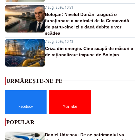
7 aug. 2026, 10:51
Bolojan: Nivelul Dunării asigură o
funcționare a centralei de la Cernavodă
de patru-cinci zile dacă debitele vor
scădea
7 aug. 2026, 10:43
Criza din energie. Cine scapă de măsurile
de raționalizare impuse de Bolojan
URMĂREȘTE-NE PE
Facebook
YouTube
POPULAR
Daniel Udrescu: De ce patrimoniul va