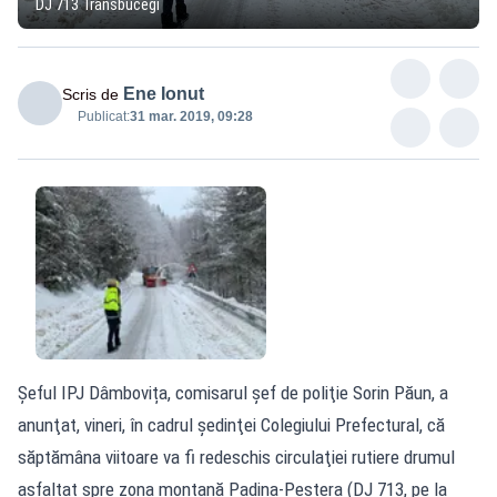
DJ 713 Transbucegi
Ene Ionut
Scris de
Publicat:
31 mar. 2019, 09:28
Șeful IPJ Dâmbovița, comisarul şef de poliţie Sorin Păun, a
anunţat, vineri, în cadrul şedinţei Colegiului Prefectural, că
săptămâna viitoare va fi redeschis circulaţiei rutiere drumul
asfaltat spre zona montană Padina-Peştera (DJ 713, pe la