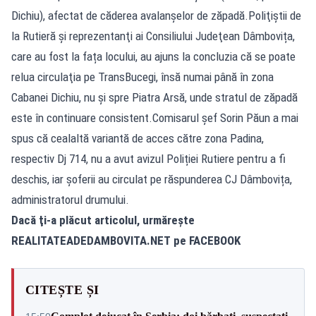
Dichiu), afectat de căderea avalanșelor de zăpadă.Poliţiştii de
la Rutieră şi reprezentanţi ai Consiliului Judeţean Dâmbovița,
care au fost la fața locului, au ajuns la concluzia că se poate
relua circulaţia pe TransBucegi, însă numai până în zona
Cabanei Dichiu, nu şi spre Piatra Arsă, unde stratul de zăpadă
este în continuare consistent.Comisarul şef Sorin Păun a mai
spus că cealaltă variantă de acces către zona Padina,
respectiv Dj 714, nu a avut avizul Poliției Rutiere pentru a fi
deschis, iar șoferii au circulat pe răspunderea CJ Dâmbovița,
administratorul drumului.
Dacă ţi-a plăcut articolul, urmăreşte
REALITATEADEDAMBOVITA.NET pe FACEBOOK
CITEȘTE ȘI