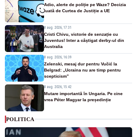
Adio, alerte de poliție pe Waze? Decizia
luată de Curtea de Justiție a UE
8 aug. 2026, 17:31
Cristi Chivu, victorie de senzație cu
Juventus! Inter a câștigat derby-ul din
Australia
8 aug. 2026, 16:39
Zelenski, mesaj dur pentru Vučić la
Belgrad: „Ucraina nu are timp pentru
scepticism”
8 aug. 2026, 15:42
Mutare importantă în Ungaria. Pe cine
vrea Péter Magyar la președinție
POLITICA