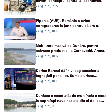
deveni conceptul central al economiei
viitoare?
2 aug. 2026, 09:22
Piperea (AUR): România a evitat
retrogradarea la junk pentru că era o
catastrofă pentru bănci și fondurile de
2 aug. 2026, 10:01
pensii
Mobilizare masivă pe Dunăre, pentru
salvarea producției la Cernavodă. Armata
va detona o stâncă și va devia apa
2 aug. 2026, 10:07
fluviului - IMAGINI AERIENE
Dorina Barcari dă în vileag șmecheria
înghețării pensiilor. Sumele uriașe
pierdute de fiecare român
2 aug. 2026, 10:09
Dunărea a secat atât de mult încât a scos
la suprafață nave naziste din al doilea
război mondial
1 aug. 2026, 23:10