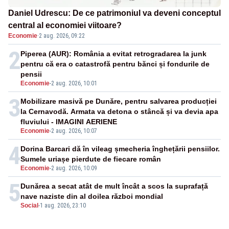
Daniel Udrescu: De ce patrimoniul va deveni conceptul
central al economiei viitoare?
Economie
·
2 aug. 2026, 09:22
2
Piperea (AUR): România a evitat retrogradarea la junk
pentru că era o catastrofă pentru bănci și fondurile de
pensii
Economie
-
2 aug. 2026, 10:01
3
Mobilizare masivă pe Dunăre, pentru salvarea producției
la Cernavodă. Armata va detona o stâncă și va devia apa
fluviului - IMAGINI AERIENE
Economie
-
2 aug. 2026, 10:07
4
Dorina Barcari dă în vileag șmecheria înghețării pensiilor.
Sumele uriașe pierdute de fiecare român
Economie
-
2 aug. 2026, 10:09
5
Dunărea a secat atât de mult încât a scos la suprafață
nave naziste din al doilea război mondial
Social
-
1 aug. 2026, 23:10