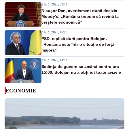
8 aug. 2026, 08:51
Nicușor Dan, avertisment după decizia
Moody’s: „România trebuie să revină la
creștere economică”
7 aug. 2026, 15:26
PSD, replică dură pentru Bolojan:
„România este într-o situație de forță
majoră”
7 aug. 2026, 14:51
Ședința de guvern se amână pentru ora
15:00. Bolojan nu a obținut toate avizele
ECONOMIE