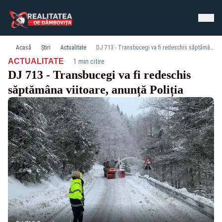
Acasă
Știri
Actualitate
DJ 713 - Transbucegi va fi redeschis săptămâna viitoare, anunță Poliția
·
ACTUALITATE
1 min citire
DJ 713 - Transbucegi va fi redeschis
săptămâna viitoare, anunță Poliția