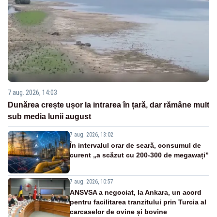
7 aug. 2026, 14:03
Dunărea crește ușor la intrarea în țară, dar rămâne mult
sub media lunii august
7 aug. 2026, 13:02
În intervalul orar de seară, consumul de
curent „a scăzut cu 200-300 de megawați”
7 aug. 2026, 10:57
ANSVSA a negociat, la Ankara, un acord
pentru facilitarea tranzitului prin Turcia al
carcaselor de ovine și bovine