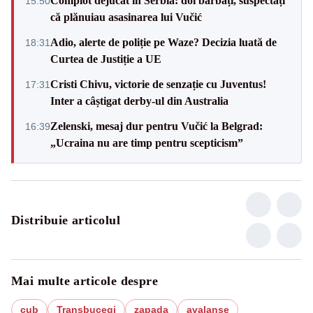
Complot dejucat în Serbia: doi bărbați, suspectați
15:50
că plănuiau asasinarea lui Vučić
Adio, alerte de poliție pe Waze? Decizia luată de
18:31
Curtea de Justiție a UE
Cristi Chivu, victorie de senzație cu Juventus!
17:31
Inter a câștigat derby-ul din Australia
Zelenski, mesaj dur pentru Vučić la Belgrad:
16:39
„Ucraina nu are timp pentru scepticism”
Distribuie articolul
Mai multe articole despre
cub
Transbucegi
zapada
avalanșe