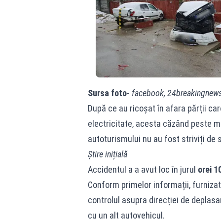
Sursa foto
-
facebook, 24breakingnew
După ce au ricoșat în afara părții ca
electricitate, acesta căzând peste m
autoturismului nu au fost striviți de 
Știre inițială
Accidentul a a avut loc în jurul
orei 1
Conform primelor informații, furniza
controlul asupra direcției de deplasare
cu un alt autovehicul.