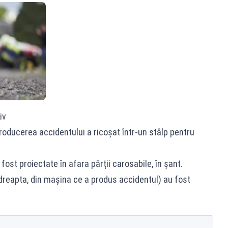
iv
roducerea accidentului a ricoșat într-un stâlp pentru
ost proiectate în afara părții carosabile, în șant.
 dreapta, din mașina ce a produs accidentul) au fost