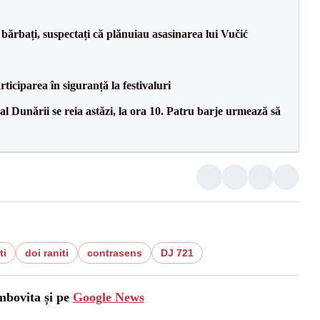
bărbați, suspectați că plănuiau asasinarea lui Vučić
ciparea în siguranță la festivaluri
l Dunării se reia astăzi, la ora 10. Patru barje urmează să
ti
doi raniti
contrasens
DJ 721
mbovita și pe
Google News