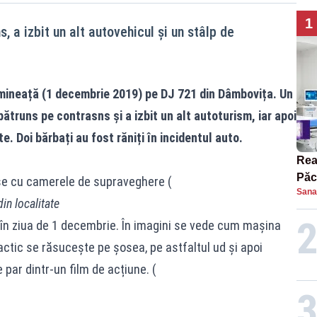
1
, a izbit un alt autovehicul și un stâlp de
imineață (1 decembrie 2019) pe DJ 721 din Dâmbovița. Un
ătruns pe contrasns și a izbit un alt autoturism, iar apoi
te. Doi bărbați au fost răniți în incidentul auto.
Rea
Păc
nse cu camerele de supraveghere (
Sana
cân
in localitate
, în ziua de 1 decembrie. În imagini se vede cum mașina
ctic se răsucește pe șosea, pe astfaltul ud și apoi
e par dintr-un film de acțiune. (