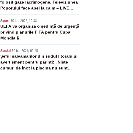
folosit gaze lacrimogene. Televiziunea
Poporului face apel la calm – LIVE
TEXT
4
Sport
-
30 iul. 2026, 10:33
UEFA va organiza o şedinţă de urgenţă
privind planurile FIFA pentru Cupa
Mondială
5
Social
-
30 iul. 2026, 09:45
Șeful salvamarilor din sudul litoralului,
avertisment pentru părinți: „Niște
cursuri de înot la piscină nu sunt
suficiente”