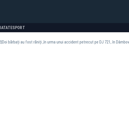
NATATE
SPORT
|Doi bărbați au fost răniți ,în urma unui accident petrecut pe DJ 721, în Dâmbo