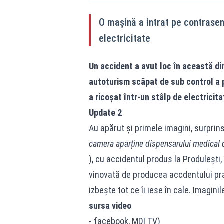
O mașină a intrat pe contrasens
electricitate
Un accident a avut loc în această d
autoturism scăpat de sub control a p
a ricoșat într-un stâlp de electricita
Update 2
Au apărut și primele imagini, surpri
camera aparține dispensarului medical d
), cu accidentul produs la Produlești
vinovată de producea accdentului pra
izbește tot ce îi iese în cale. Imaginil
sursa video
- facebook, MDI TV)