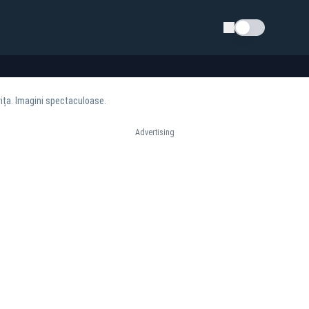
Schimba tema
vița. Imagini spectaculoase.
Advertising