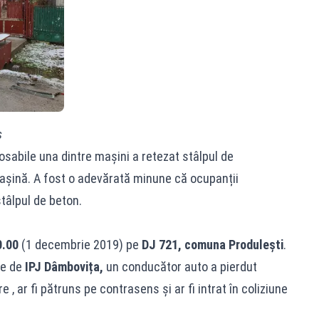
s
rosabile una dintre mașini a retezat stâlpul de
așină. A fost o adevărată minune că ocupanții
stâlpul de beton.
0.00
(1 decembrie 2019) pe
DJ 721, comuna Produlești
.
te de
IPJ Dâmbovița,
un conducător auto a pierdut
 , ar fi pătruns pe contrasens și ar fi intrat în coliziune