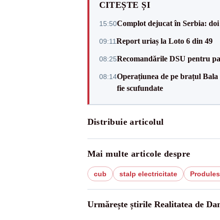
CITEȘTE ȘI
Complot dejucat în Serbia: doi 
15:50
Report uriaș la Loto 6 din 49
09:11
Recomandările DSU pentru parti
08:25
Operațiunea de pe brațul Bala a
08:14
fie scufundate
Distribuie articolul
Mai multe articole despre
cub
stalp electricitate
Produles
Urmărește știrile Realitatea de Da