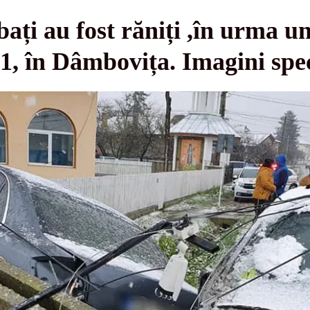
ați au fost răniți ,în urma u
1, în Dâmbovița. Imagini spe