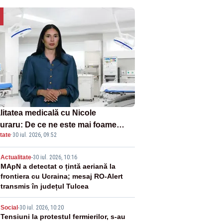
litatea medicală cu Nicole
uraru: De ce ne este mai foame
tate
·
30 iul. 2026, 09:52
d suntem obosiți?
2
Actualitate
-
30 iul. 2026, 10:16
MApN a detectat o țintă aeriană la
frontiera cu Ucraina; mesaj RO-Alert
transmis în județul Tulcea
3
Social
-
30 iul. 2026, 10:20
Tensiuni la protestul fermierilor, s-au