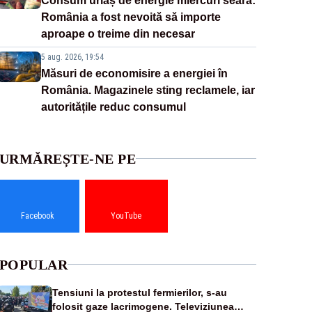
Consum uriaș de energie miercuri seară:
România a fost nevoită să importe
aproape o treime din necesar
5 aug. 2026, 19:54
Măsuri de economisire a energiei în
România. Magazinele sting reclamele, iar
autoritățile reduc consumul
URMĂREȘTE-NE PE
Facebook
YouTube
POPULAR
Tensiuni la protestul fermierilor, s-au
folosit gaze lacrimogene. Televiziunea