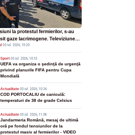
iuni la protestul fermierilor, s-au
osit gaze lacrimogene. Televiziunea
l
·
30 iul. 2026, 10:20
orului face apel la calm – LIVE
XT
2
Sport
-
30 iul. 2026, 10:33
UEFA va organiza o şedinţă de urgenţă
privind planurile FIFA pentru Cupa
Mondială
3
Actualitate
-
30 iul. 2026, 10:36
COD PORTOCALIU de caniculă:
temperaturi de 38 de grade Celsius
4
Actualitate
-
30 iul. 2026, 11:08
Jandarmeria Română, mesaj de ultimă
oră pe fondul tensiunilor de la
protestul masiv al fermierilor - VIDEO