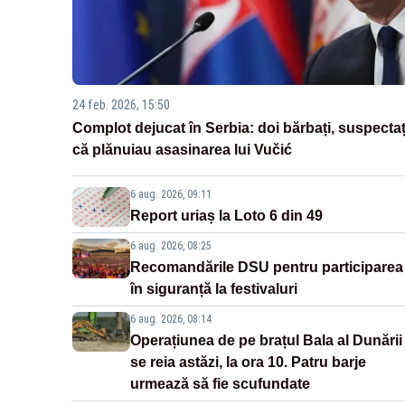
24 feb. 2026, 15:50
Complot dejucat în Serbia: doi bărbați, suspectaț
că plănuiau asasinarea lui Vučić
6 aug. 2026, 09:11
Report uriaș la Loto 6 din 49
6 aug. 2026, 08:25
Recomandările DSU pentru participarea
în siguranță la festivaluri
6 aug. 2026, 08:14
Operațiunea de pe brațul Bala al Dunării
se reia astăzi, la ora 10. Patru barje
urmează să fie scufundate