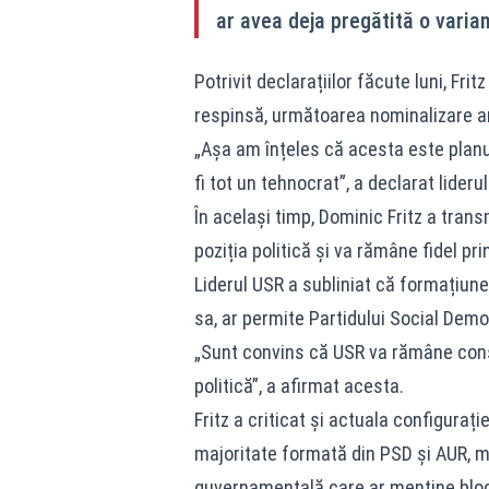
ar avea deja pregătită o varian
Potrivit declarațiilor făcute luni, Fr
respinsă, următoarea nominalizare ar
„Așa am înțeles că acesta este planu
fi tot un tehnocrat”, a declarat lideru
În același timp, Dominic Fritz a trans
poziția politică și va rămâne fidel p
Liderul USR a subliniat că formațiune
sa, ar permite Partidului Social Demo
„Sunt convins că USR va rămâne conse
politică”, a afirmat acesta.
Fritz a criticat și actuala configuraț
majoritate formată din PSD și AUR, m
guvernamentală care ar menține bloc