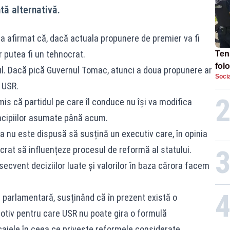
tă alternativă.
itz a afirmat că, dacă actuala propunere de premier va fi
 putea fi un tehnocrat.
Tens
fol
l. Dacă pică Guvernul Tomac, atunci a doua propunere ar
Socia
Pop
l USR.
TE
mis că partidul pe care îl conduce nu își va modifica
rincipiilor asumate până acum.
a nu este dispusă să susțină un executiv care, în opinia
crat să influențeze procesul de reformă al statului.
cvent deciziilor luate și valorilor în baza cărora facem
ie parlamentară, susținând că în prezent există o
otiv pentru care USR nu poate gira o formulă
ajele în ceea ce privește reformele considerate