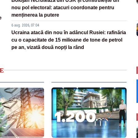
Bolojan recrutează din USR și construiește un
nou pol electoral: atacuri coordonate pentru
menținerea la putere
e
6 aug. 2026, 07:04
Ucraina atacă din nou în adâncul Rusiei: rafinăria
cu o capacitate de 15 milioane de tone de petrol
pe an, vizată două nopți la rând
E