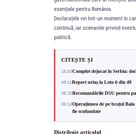
esențiale pentru România.
Declarațiile vin într-un moment în car
continuă, iar scenariile privind even
politică.
CITEȘTE ȘI
Complot dejucat în Serbia: doi 
15:50
Report uriaș la Loto 6 din 49
09:11
Recomandările DSU pentru parti
08:25
Operațiunea de pe brațul Bala a
08:14
fie scufundate
Distribuie articolul