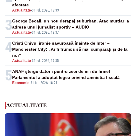
afectate
Actualitate
-
31 iul. 2026, 18:33
3
George Becali, un nou derapaj suburban. Atac murdar la
adresa unui jurnalist sportiv – AUDIO
Actualitate
-
31 iul. 2026, 18:37
4
Cristi Chivu, ironie savuroasă înainte de Inter –
Manchester City: „Ar fi frumos să mai cumpărați și de la
noi”
Actualitate
-
31 iul. 2026, 19:35
5
ANAF șterge datorii pentru zeci de mii de firme!
Parlamentul a adoptat legea privind amnistia fiscală
Economie
-
31 iul. 2026, 18:21
ACTUALITATE