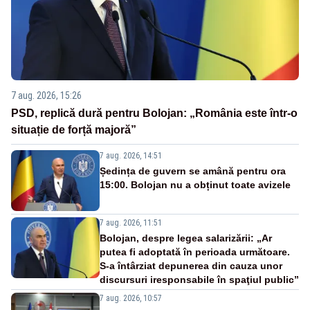
7 aug. 2026, 15:26
PSD, replică dură pentru Bolojan: „România este într-o
situație de forță majoră”
7 aug. 2026, 14:51
Ședința de guvern se amână pentru ora
15:00. Bolojan nu a obținut toate avizele
7 aug. 2026, 11:51
Bolojan, despre legea salarizării: „Ar
putea fi adoptată în perioada următoare.
S-a întârziat depunerea din cauza unor
discursuri iresponsabile în spaţiul public”
7 aug. 2026, 10:57