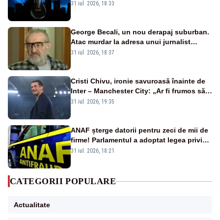
semafoarele, rețelele de telefonie, grav
31 iul. 2026, 18:33
afectate
George Becali, un nou derapaj suburban.
Atac murdar la adresa unui jurnalist
sportiv – AUDIO
31 iul. 2026, 18:37
Cristi Chivu, ironie savuroasă înainte de
Inter – Manchester City: „Ar fi frumos să
mai cumpărați și de la noi”
31 iul. 2026, 19:35
ANAF șterge datorii pentru zeci de mii de
firme! Parlamentul a adoptat legea privind
amnistia fiscală
31 iul. 2026, 18:21
CATEGORII POPULARE
Actualitate