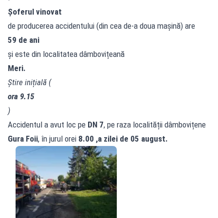
Șoferul vinovat
de producerea accidentului (din cea de-a doua mașină) are
59 de ani
și este din localitatea dâmbovițeană
Meri.
Știre inițială (
ora 9.15
)
Accidentul a avut loc pe
DN 7
, pe raza localității dâmbovițene
Gura Foii
, în jurul orei
8.00 ,a zilei de 05 august.