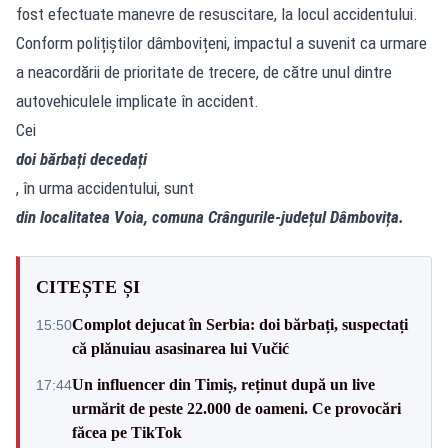
fost efectuate manevre de resuscitare, la locul accidentului.
Conform polițiștilor dâmbovițeni, impactul a suvenit ca urmare
a neacordării de prioritate de trecere, de către unul dintre
autovehiculele implicate în accident.
Cei
doi bărbați decedați
, în urma accidentului, sunt
din localitatea Voia, comuna Crângurile-județul Dâmbovița.
CITEȘTE ȘI
Complot dejucat în Serbia: doi bărbați, suspectați
15:50
că plănuiau asasinarea lui Vučić
Un influencer din Timiș, reținut după un live
17:44
urmărit de peste 22.000 de oameni. Ce provocări
făcea pe TikTok