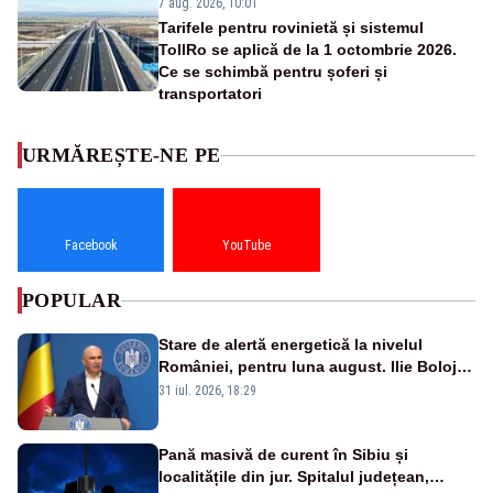
7 aug. 2026, 10:01
Tarifele pentru rovinietă și sistemul
TollRo se aplică de la 1 octombrie 2026.
Ce se schimbă pentru șoferi și
transportatori
URMĂREȘTE-NE PE
Facebook
YouTube
POPULAR
Stare de alertă energetică la nivelul
României, pentru luna august. Ilie Bolojan
a anunțat importuri și posibile restricții –
31 iul. 2026, 18:29
VIDEO
Pană masivă de curent în Sibiu și
localitățile din jur. Spitalul județean,