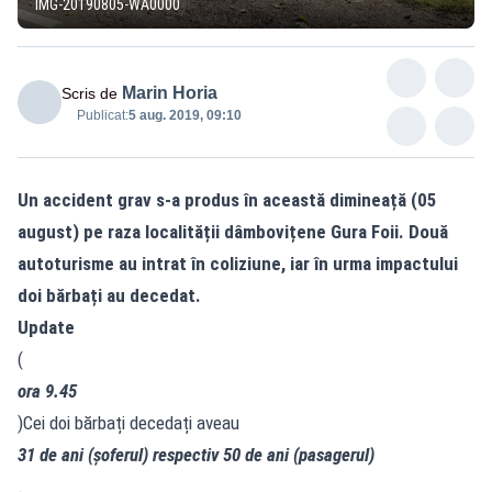
IMG-20190805-WA0000
Marin Horia
Scris de
Publicat:
5 aug. 2019, 09:10
Un accident grav s-a produs în această dimineață (05
august) pe raza localității dâmbovițene Gura Foii. Două
autoturisme au intrat în coliziune, iar în urma impactului
doi bărbați au decedat.
Update
(
ora 9.45
)Cei doi bărbați decedați aveau
31 de ani (șoferul) respectiv 50 de ani (pasagerul)
.