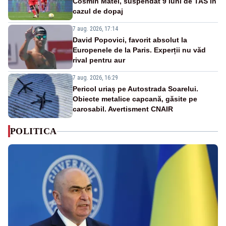
Cosmin Matei, suspendat 9 luni de TAS în
cazul de dopaj
7 aug. 2026, 17:14
David Popovici, favorit absolut la
Europenele de la Paris. Experții nu văd
rival pentru aur
7 aug. 2026, 16:29
Pericol uriaș pe Autostrada Soarelui.
Obiecte metalice capcană, găsite pe
carosabil. Avertisment CNAIR
POLITICA