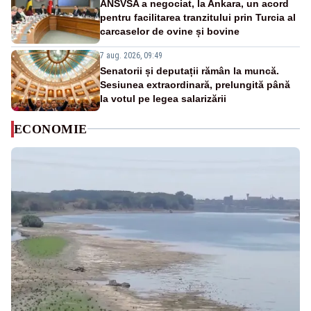
ANSVSA a negociat, la Ankara, un acord
pentru facilitarea tranzitului prin Turcia al
carcaselor de ovine și bovine
7 aug. 2026, 09:49
Senatorii și deputații rămân la muncă.
Sesiunea extraordinară, prelungită până
la votul pe legea salarizării
ECONOMIE