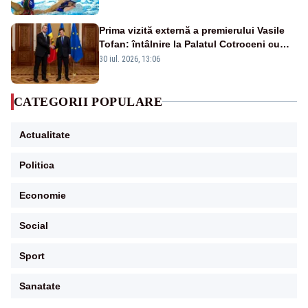
Prima vizită externă a premierului Vasile
Tofan: întâlnire la Palatul Cotroceni cu
președintele Nicușor Dan
30 iul. 2026, 13:06
CATEGORII POPULARE
Actualitate
Politica
Economie
Social
Sport
Sanatate