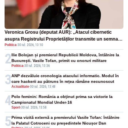
Veronica Grosu (deputat AUR): „Atacul cibernetic
asupra Registrului Proprietăților transmite un semnal
Politica
·
30 iul. 2026, 13:10
de neîncredere investitorilor”
2
Ilie Bolojan și premierul Republicii Moldova, întâlnire la
București. Vasile Tofan, primit cu onoruri militare
Politica
-
30 iul. 2026, 13:36
3
ANP dezvăluie cronologia atacului informatic. Modul în
care hackerii au pătruns în rețea rămâne necunoscut
Actualitate
-
30 iul. 2026, 13:48
4
Polo feminin: România a obţinut prima sa victorie la
Campionatul Mondial Under-16
Sport
-
30 iul. 2026, 13:58
5
Prima vizită externă a premierului Vasile Tofan: întâlnire
la Palatul Cotroceni cu președintele Nicușor Dan