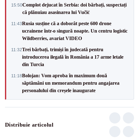
Complot dejucat în Serbia: doi bărbați, suspectați
15:50
că plănuiau asasinarea lui Vučić
Rusia susține că a doborât peste 600 drone
11:43
ucrainene într-o singură noapte. Un centru logistic
Wildberries, avariat VIDEO
Trei bărbați, trimiși în judecată pentru
11:32
introducerea ilegală în România a 17 arme letale
din Turcia
Bolojan: Vom aproba în maximum două
11:18
săptămâni un memorandum pentru angajarea
personalului din creșele inaugurate
Distribuie articolul