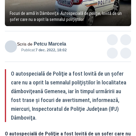
Focuri de armă în Dâmboviţa. Autospecială de poliţie, lovită de un
şofer care nu a oprit la semnalul poliţiştilor
Petcu Marcela
Scris de
Publicat:
7 dec. 2022, 18:02
O autospecială de Poliţie a fost lovită de un şofer
care nu a oprit la semnalul poliţiştilor în localitatea
dâmboviţeană Gemenea, iar în timpul urmăririi au
fost trase şi focuri de avertisment, informează,
miercuri, Inspectoratul de Poliţie Judeţean (IPJ)
Dâmboviţa.
O autospecială de Poliţie a fost lovită de un şofer care nu