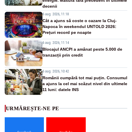
energie. Măsură fără precedent în ultimele
decenii
6 aug. 2026, 11:18
Cât a ajuns să coste o cazare la Cluj-
Napoca în weekendul UNTOLD 2026:
Prețuri record pe noapte
6 aug. 2026, 11:14
Blocajul ANCPI a amânat peste 5.000 de
tranzacții prin credit
6 aug. 2026, 10:42
Românii cumpără tot mai puțin. Consumul
a ajuns la cel mai scăzut nivel din ultimele
11 luni: datele INS
URMĂREȘTE-NE PE