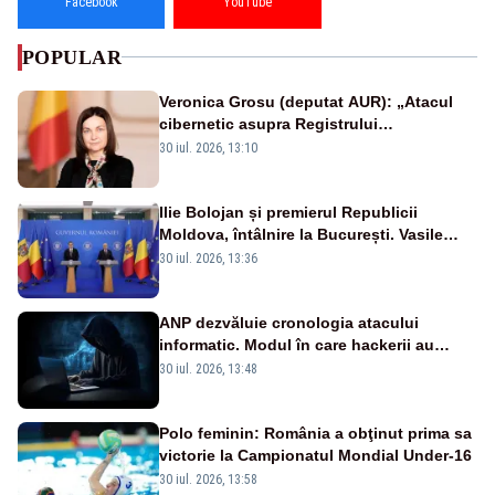
Facebook
YouTube
POPULAR
Veronica Grosu (deputat AUR): „Atacul
cibernetic asupra Registrului
Proprietăților transmite un semnal de
30 iul. 2026, 13:10
neîncredere investitorilor”
Ilie Bolojan și premierul Republicii
Moldova, întâlnire la București. Vasile
Tofan, primit cu onoruri militare
30 iul. 2026, 13:36
ANP dezvăluie cronologia atacului
informatic. Modul în care hackerii au
pătruns în rețea rămâne necunoscut
30 iul. 2026, 13:48
Polo feminin: România a obţinut prima sa
victorie la Campionatul Mondial Under-16
30 iul. 2026, 13:58