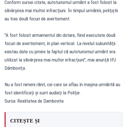
Conform sursei citate, autoturismul urmărit a fost folosit la
săvârşirea mai multor infracţiuni. În timpul urmăririi, poliţiştii
au tras două focuri de avertisment.
"A fost folosit armamentul din dotare, fiind executate două
focuri de avertisment, în plan vertical. La nivelul subunităţii
existau date cu privire la faptul că autoturismul urmărit era
utilizat la săvârşirea mai multor infracţiuni", mai anunţă IPJ
Dâmboviţa.
Nu a fost nimeni rănit, cei care se aflau în maşina urmărită au
fost identificaţi şi sunt audiaţi la Poliţie.
Sursa: Realitatea de Dambovita
CITEȘTE ȘI