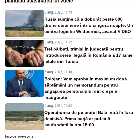
plănuiau asasinarea lui Vučić
6 aug. 2026, 11:43
Rusia susține că a doborât peste 600
drone ucrainene într-o singură noapte. Un
centru logistic Wildberries, avariat VIDEO
6 aug. 2026, 11:32
Trei bărbați, trimiși în judecată pentru
introducerea ilegală în România a 17 arme
letale din Turcia
6 aug. 2026, 11:18
Bolojan: Vom aproba în maximum două
săptămâni un memorandum pentru
angajarea personalului din creșele
inaugurate
6 aug. 2026, 10:50
Operațiunea de pe brațul Bala intră în faza
decisivă. Prima barjă ar putea fi
scufundată la ora 15:00