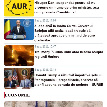
Nicușor Dan, suspendat pentru că nu
propune un nume de prim-ministru, așa
cum prevede Constituția!
6 aug. 2026, 11:05
Zi decisivă la Înalta Curte. Guvernul
Bolojan află astăzi dacă trebuie să
plătească aproape un miliard de euro
grefierilor
6 aug. 2026, 10:47
Trei morți în urma unui atac rusesc asupra
regiunii Harkov
6 aug. 2026, 09:13
Donald Trump a răbufnit împotriva șefului
Pentagonului: președintele, enervat că i
s-ar fi ascuns penuria de rachete – SURSE
ECONOMIE