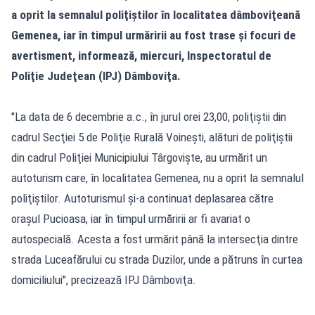
a oprit la semnalul poliţiştilor în localitatea dâmboviţeană
Gemenea, iar în timpul urmăririi au fost trase şi focuri de
avertisment, informează, miercuri, Inspectoratul de
Poliţie Judeţean (IPJ) Dâmboviţa.
"La data de 6 decembrie a.c., în jurul orei 23,00, poliţiştii din
cadrul Secţiei 5 de Poliţie Rurală Voineşti, alături de poliţiştii
din cadrul Poliţiei Municipiului Târgovişte, au urmărit un
autoturism care, în localitatea Gemenea, nu a oprit la semnalul
poliţiştilor. Autoturismul şi-a continuat deplasarea către
oraşul Pucioasa, iar în timpul urmăririi ar fi avariat o
autospecială. Acesta a fost urmărit până la intersecţia dintre
strada Luceafărului cu strada Duzilor, unde a pătruns în curtea
domiciliului", precizează IPJ Dâmboviţa.