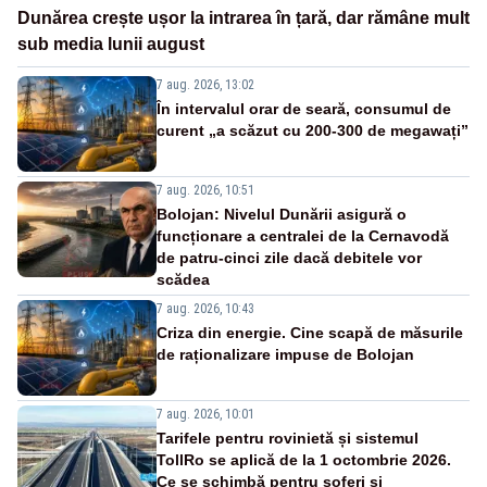
Dunărea crește ușor la intrarea în țară, dar rămâne mult
sub media lunii august
7 aug. 2026, 13:02
În intervalul orar de seară, consumul de
curent „a scăzut cu 200-300 de megawați”
7 aug. 2026, 10:51
Bolojan: Nivelul Dunării asigură o
funcționare a centralei de la Cernavodă
de patru-cinci zile dacă debitele vor
scădea
7 aug. 2026, 10:43
Criza din energie. Cine scapă de măsurile
de raționalizare impuse de Bolojan
7 aug. 2026, 10:01
Tarifele pentru rovinietă și sistemul
TollRo se aplică de la 1 octombrie 2026.
Ce se schimbă pentru șoferi și