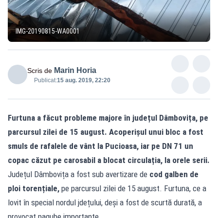
IMG-20190815-WA0001
Marin Horia
Scris de
Publicat:
15 aug. 2019, 22:20
Furtuna a făcut probleme majore în județul Dâmbovița, pe
parcursul zilei de 15 august. Acoperișul unui bloc a fost
smuls de rafalele de vânt la Pucioasa, iar pe DN 71 un
copac căzut pe carosabil a blocat circulația, la orele serii.
Județul Dâmbovița a fost sub avertizare de
cod galben de
ploi torențiale,
pe parcursul zilei de 15 august. Furtuna, ce a
lovit în special nordul jdețului, deși a fost de scurtă durată, a
provocat pagube importante.