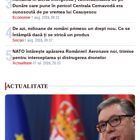
3
Dunăre care pune în pericol Centrala Cernavodă era
cunoscută de pe vremea lui Ceaușescu
Economie
-
1 aug. 2026, 09:32
4
De azi, milioane de români primesc un drept nou. Ce se
întâmplă dacă ți se strică un produs
Social
-
1 aug. 2026, 09:37
5
NATO întărește apărarea României! Aeronave noi, trimise
pentru interceptarea și distrugerea dronelor
Actualitate
-
31 iul. 2026, 20:33
ACTUALITATE