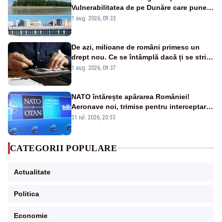
Vulnerabilitatea de pe Dunăre care pune
în pericol Centrala Cernavodă era
1 aug. 2026, 09:32
cunoscută de pe vremea lui Ceaușescu
De azi, milioane de români primesc un
drept nou. Ce se întâmplă dacă ți se strică
un produs
1 aug. 2026, 09:37
NATO întărește apărarea României!
Aeronave noi, trimise pentru interceptarea
și distrugerea dronelor
31 iul. 2026, 20:33
CATEGORII POPULARE
Actualitate
Politica
Economie