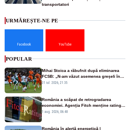
transportatori
URMĂREȘTE-NE PE
Facebook
YouTube
POPULAR
Mihai Stoica a răbufnit după eliminarea
FCSB: „N-am văzut asemenea greșeli în
190 de meciuri europene”
31 iul. 2026, 21:35
România a scăpat de retrogradarea
economiei. Agenția Fitch menține ratingul
„BBB-” cu perspectivă negativă
1 aug. 2026, 06:48
România în alertă energetică |