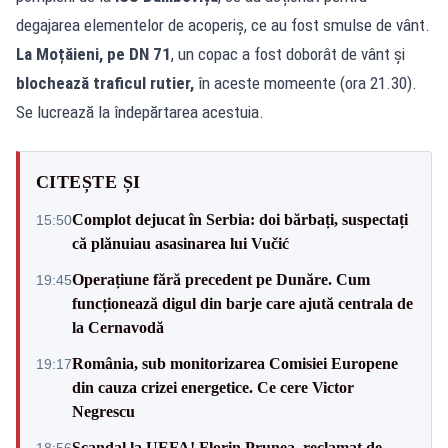
degajarea elementelor de acoperiș, ce au fost smulse de vânt.
La Moțăieni, pe DN 71
, un copac a fost doborât de vânt și
blochează traficul rutier,
în aceste momeente (ora 21.30).
Se lucrează la îndepărtarea acestuia.
CITEȘTE ȘI
Complot dejucat în Serbia: doi bărbați, suspectați
15:50
că plănuiau asasinarea lui Vučić
Operațiune fără precedent pe Dunăre. Cum
19:45
funcționează digul din barje care ajută centrala de
la Cernavodă
România, sub monitorizarea Comisiei Europene
19:17
din cauza crizei energetice. Ce cere Victor
Negrescu
Scandal la UEFA! Florin Prunea, reclamat de