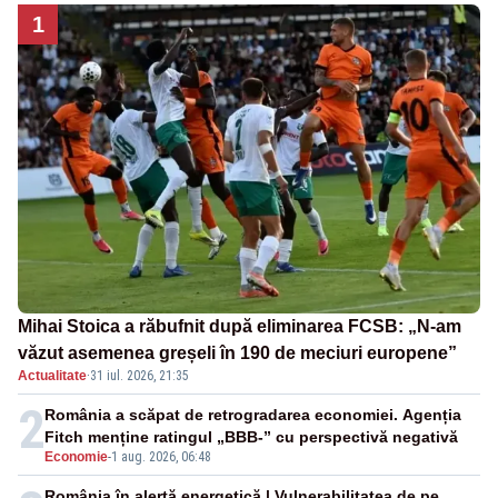
1
Mihai Stoica a răbufnit după eliminarea FCSB: „N-am
văzut asemenea greșeli în 190 de meciuri europene”
Actualitate
·
31 iul. 2026, 21:35
2
România a scăpat de retrogradarea economiei. Agenția
Fitch menține ratingul „BBB-” cu perspectivă negativă
Economie
-
1 aug. 2026, 06:48
România în alertă energetică | Vulnerabilitatea de pe