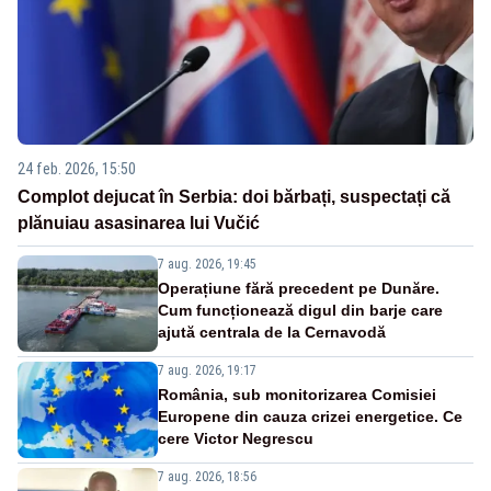
24 feb. 2026, 15:50
Complot dejucat în Serbia: doi bărbați, suspectați că
plănuiau asasinarea lui Vučić
7 aug. 2026, 19:45
Operațiune fără precedent pe Dunăre.
Cum funcționează digul din barje care
ajută centrala de la Cernavodă
7 aug. 2026, 19:17
România, sub monitorizarea Comisiei
Europene din cauza crizei energetice. Ce
cere Victor Negrescu
7 aug. 2026, 18:56