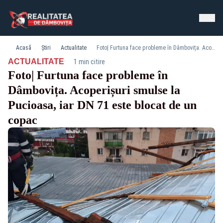
Acasă
Știri
Actualitate
Foto| Furtuna face probleme în Dâmbovița. Acoperișuri smulse la Pucioasa, iar DN 71 este blocat de un copac
·
ACTUALITATE
1 min citire
Foto| Furtuna face probleme în
Dâmbovița. Acoperișuri smulse la
Pucioasa, iar DN 71 este blocat de un
copac