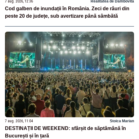
7 aug. 2026, 12:36
Realitatea de Dambovita
Cod galben de inundații în România. Zeci de râuri din
peste 20 de județe, sub avertizare până sâmbătă
7 aug. 2026, 11:04
Stoica Marian
DESTINAȚII DE WEEKEND: sfârșit de săptămână în
București și în țară