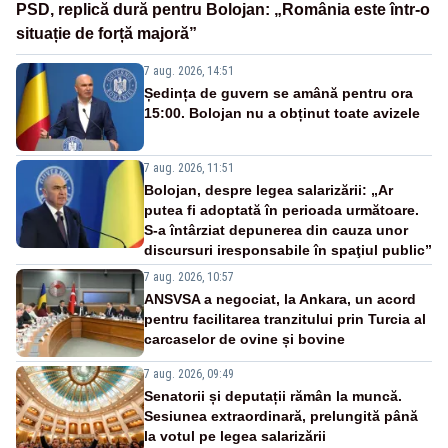
PSD, replică dură pentru Bolojan: „România este într-o
situație de forță majoră”
7 aug. 2026, 14:51
Ședința de guvern se amână pentru ora
15:00. Bolojan nu a obținut toate avizele
7 aug. 2026, 11:51
Bolojan, despre legea salarizării: „Ar
putea fi adoptată în perioada următoare.
S-a întârziat depunerea din cauza unor
discursuri iresponsabile în spaţiul public”
7 aug. 2026, 10:57
ANSVSA a negociat, la Ankara, un acord
pentru facilitarea tranzitului prin Turcia al
carcaselor de ovine și bovine
7 aug. 2026, 09:49
Senatorii și deputații rămân la muncă.
Sesiunea extraordinară, prelungită până
la votul pe legea salarizării