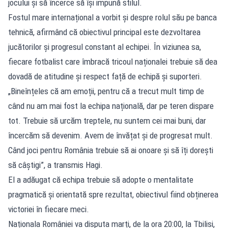
jocului și să încerce să își impună stilul.
Fostul mare internațional a vorbit și despre rolul său pe banca
tehnică, afirmând că obiectivul principal este dezvoltarea
jucătorilor și progresul constant al echipei. În viziunea sa,
fiecare fotbalist care îmbracă tricoul naționalei trebuie să dea
dovadă de atitudine și respect față de echipă și suporteri.
„Bineînțeles că am emoții, pentru că a trecut mult timp de
când nu am mai fost la echipa națională, dar pe teren dispare
tot. Trebuie să urcăm treptele, nu suntem cei mai buni, dar
încercăm să devenim. Avem de învățat și de progresat mult.
Când joci pentru România trebuie să ai onoare și să îți dorești
să câștigi”, a transmis Hagi.
El a adăugat că echipa trebuie să adopte o mentalitate
pragmatică și orientată spre rezultat, obiectivul fiind obținerea
victoriei în fiecare meci.
Naționala României va disputa marți, de la ora 20:00, la Tbilisi,