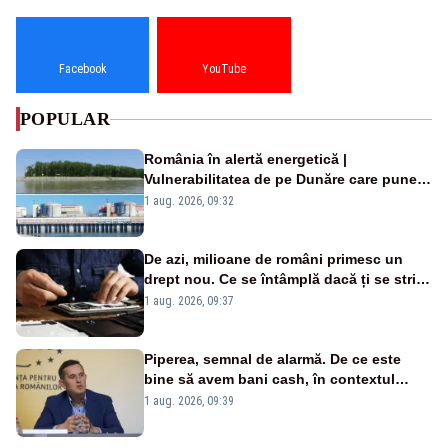
Facebook
YouTube
POPULAR
România în alertă energetică |
Vulnerabilitatea de pe Dunăre care pune
în pericol Centrala Cernavodă era
1 aug. 2026, 09:32
cunoscută de pe vremea lui Ceaușescu
De azi, milioane de români primesc un
drept nou. Ce se întâmplă dacă ți se strică
un produs
1 aug. 2026, 09:37
Piperea, semnal de alarmă. De ce este
bine să avem bani cash, în contextul
alertei energetice?
1 aug. 2026, 09:39