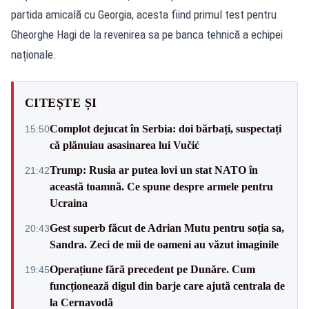
partida amicală cu Georgia, acesta fiind primul test pentru
Gheorghe Hagi de la revenirea sa pe banca tehnică a echipei
naționale.
CITEȘTE ȘI
Complot dejucat în Serbia: doi bărbați, suspectați
15:50
că plănuiau asasinarea lui Vučić
Trump: Rusia ar putea lovi un stat NATO în
21:42
această toamnă. Ce spune despre armele pentru
Ucraina
Gest superb făcut de Adrian Mutu pentru soția sa,
20:43
Sandra. Zeci de mii de oameni au văzut imaginile
Operațiune fără precedent pe Dunăre. Cum
19:45
funcționează digul din barje care ajută centrala de
la Cernavodă