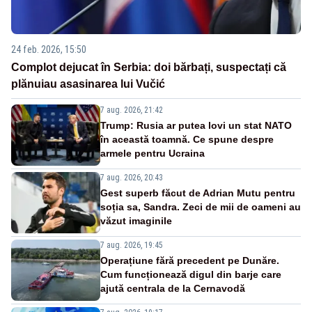
24 feb. 2026, 15:50
Complot dejucat în Serbia: doi bărbați, suspectați că
plănuiau asasinarea lui Vučić
7 aug. 2026, 21:42
Trump: Rusia ar putea lovi un stat NATO
în această toamnă. Ce spune despre
armele pentru Ucraina
7 aug. 2026, 20:43
Gest superb făcut de Adrian Mutu pentru
soția sa, Sandra. Zeci de mii de oameni au
văzut imaginile
7 aug. 2026, 19:45
Operațiune fără precedent pe Dunăre.
Cum funcționează digul din barje care
ajută centrala de la Cernavodă