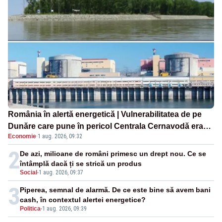
România în alertă energetică | Vulnerabilitatea de pe
Dunăre care pune în pericol Centrala Cernavodă era
Economie
·
1 aug. 2026, 09:32
cunoscută de pe vremea lui Ceaușescu
2
De azi, milioane de români primesc un drept nou. Ce se
întâmplă dacă ți se strică un produs
Social
-
1 aug. 2026, 09:37
3
Piperea, semnal de alarmă. De ce este bine să avem bani
cash, în contextul alertei energetice?
Politica
-
1 aug. 2026, 09:39