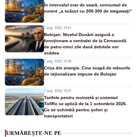
În intervalul orar de seară, consumul de
curent „a scăzut cu 200-300 de megawați”
7 aug. 2026, 10:51
Bolojan: Nivelul Dunării asigură o
funcționare a centralei de la Cernavodă
de patru-cinci zile dacă debitele vor
scădea
7 aug. 2026, 10:43
Criza din energie. Cine scapă de măsurile
de raționalizare impuse de Bolojan
7 aug. 2026, 10:01
Tarifele pentru rovinietă și sistemul
TollRo se aplică de la 1 octombrie 2026.
Ce se schimbă pentru șoferi și
transportatori
URMĂREȘTE-NE PE