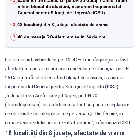
căderilor de stânci, iar pe DN 25 Galați traficul rutier
1
a fost blocat de aluviuni, a anunțat Inspectoratul
General pentru Situaţii de Urgenţă (IGSU).
18 localități din 8 județe, afectate de vreme
2
40 de mesaje RO-Alert, emise în 24 de ore
3
Circulația autovehiculelor pe DN 7C – Transfăgărășan a fost
afectată temporar ca urmare a căderilor de stânci, iar pe DN
25 Galați traficul rutier a fost blocat de aluviuni, a anunțat
Inspectoratul General pentru Situaţii de Urgenţă (IGSU).
„În localitatea Arefu, judeţul Argeş, pe DN 7C
(
Transfăgărăşan
), un autoturism a fost surprins în deplasare
de mai multe roci desprinse de pe versanţi. Din fericire, în
urma evenimentului nu au rezultat victime”, informează IGSU.
18 localități din 8 județe, afectate de vreme