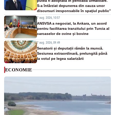
putea fi adoptată în perioada următoare.
S-a întârziat depunerea din cauza unor
discursuri iresponsabile în spaţiul public”
7 aug. 2026, 10:57
ANSVSA a negociat, la Ankara, un acord
pentru facilitarea tranzitului prin Turcia al
carcaselor de ovine și bovine
7 aug. 2026, 09:49
Senatorii și deputații rămân la muncă.
Sesiunea extraordinară, prelungită până
la votul pe legea salarizării
ECONOMIE