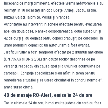
Începând de marți dimineață, efectele vremii nefavorabile s-au
resimțit în 18 localități din opt județe: Argeş, Bacău, Brăila,
Buzău, Galaţi, Ialomiţa, Vaslui şi Vrancea.
Autoritățile au intervenit în zonele afectate pentru evacuarea
apei din două case, o anexă gospodărească, două subsoluri și
42 de curți și au degajat patru
copaci prăbușiți
pe carosabil. În
urma prăbușirii copacilor, un autoturism a fost avariat.
„Traficul rutier a fost temporar afectat pe 2 drumuri naţionale
(DN 7C/AG şi DN 25/GL) din cauza rocilor desprinse de pe
versanţi, respectiv din cauza apei şi aluviunilor acumulate pe
carosabil. Echipaje specializate s-au aflat în teren pentru
remedierea situaţiei şi reluarea circulaţiei în condiţii normale”,
arată sursa citată.
40 de mesaje RO-Alert, emise în 24 de ore
Tot în ultimele 24 de ore, în mai multe județe din țară au fost