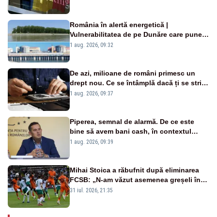
România în alertă energetică |
Vulnerabilitatea de pe Dunăre care pune
în pericol Centrala Cernavodă era
1 aug. 2026, 09:32
cunoscută de pe vremea lui Ceaușescu
De azi, milioane de români primesc un
drept nou. Ce se întâmplă dacă ți se strică
un produs
1 aug. 2026, 09:37
Piperea, semnal de alarmă. De ce este
bine să avem bani cash, în contextul
alertei energetice?
1 aug. 2026, 09:39
Mihai Stoica a răbufnit după eliminarea
FCSB: „N-am văzut asemenea greșeli în
190 de meciuri europene”
31 iul. 2026, 21:35