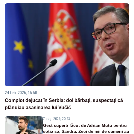
24 feb. 2026, 15:50
Complot dejucat în Serbia: doi bărbați, suspectați că
plănuiau asasinarea lui Vučić
7 aug. 2026, 20:43
Gest superb făcut de Adrian Mutu pentru
soția sa, Sandra. Zeci de mii de oameni au