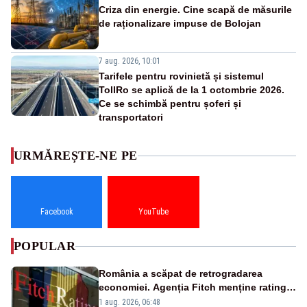
Criza din energie. Cine scapă de măsurile
de raționalizare impuse de Bolojan
7 aug. 2026, 10:01
Tarifele pentru rovinietă și sistemul
TollRo se aplică de la 1 octombrie 2026.
Ce se schimbă pentru șoferi și
transportatori
URMĂREȘTE-NE PE
Facebook
YouTube
POPULAR
România a scăpat de retrogradarea
economiei. Agenția Fitch menține ratingul
„BBB-” cu perspectivă negativă
1 aug. 2026, 06:48