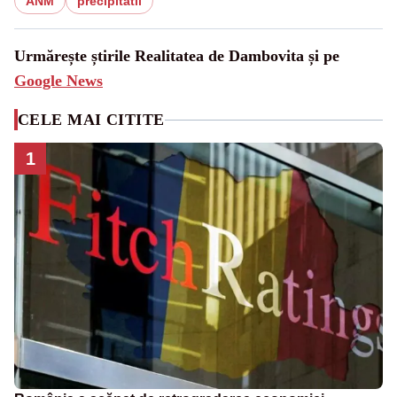
ANM
precipitatii
Urmărește știrile Realitatea de Dambovita și pe
Google News
CELE MAI CITITE
1