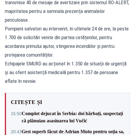
transmise 40 de mesaje de avertizare prin sistemul
RO-ALERT
,
majoritatea pentru a semnala prezența animalelor
periculoase.
Pompierii salvatori au intervenit, în ultimele 24 de ore, la peste
1.700 de solicitări venite din partea cetățenilor, pentru
acordarea primului ajutor, stingerea incendiilor și pentru
protejarea comunităților.
Echipajele SMURD au acţionat în 1.350 de situaţii de urgenţă
şi au oferit asistenţă medicală pentru 1.357 de persoane
aflate în nevoie.
CITEȘTE ȘI
Complot dejucat în Serbia: doi bărbați, suspectați
15:50
că plănuiau asasinarea lui Vučić
Gest superb făcut de Adrian Mutu pentru soția sa,
20:43