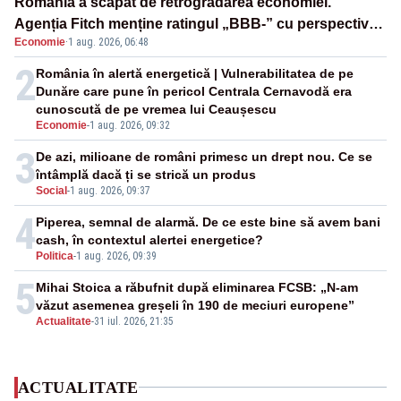
România a scăpat de retrogradarea economiei.
Agenția Fitch menține ratingul „BBB-” cu perspectivă
Economie
·
1 aug. 2026, 06:48
negativă
2
România în alertă energetică | Vulnerabilitatea de pe
Dunăre care pune în pericol Centrala Cernavodă era
cunoscută de pe vremea lui Ceaușescu
Economie
-
1 aug. 2026, 09:32
3
De azi, milioane de români primesc un drept nou. Ce se
întâmplă dacă ți se strică un produs
Social
-
1 aug. 2026, 09:37
4
Piperea, semnal de alarmă. De ce este bine să avem bani
cash, în contextul alertei energetice?
Politica
-
1 aug. 2026, 09:39
5
Mihai Stoica a răbufnit după eliminarea FCSB: „N-am
văzut asemenea greșeli în 190 de meciuri europene”
Actualitate
-
31 iul. 2026, 21:35
ACTUALITATE