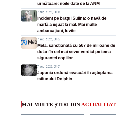
următoare: noile date de la ANM
7 aug. 2026, 08:13
Incident pe brațul Sulina: o navă de
marfă a eșuat la mal. Mai multe
ambarcațiuni, lovite
7 aug. 2026, 08:07
Meta, sancționată cu 567 de milioane de
dolari în cel mai sever verdict pe tema
siguranței copiilor
7 aug. 2026, 08:01
Japonia ordonă evacuări în așteptarea
taifunului Dolphin
MAI MULTE ȘTIRI DIN
ACTUALITAT