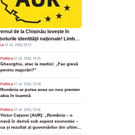
ernul de la Chișinău lovește în
olurile identității naționale! Limba
ica
·
31 iul. 2026, 09:51
ână nu se economisește! Limba
ână se sărbătorește!
2
Politica
-
31 iul. 2026, 10:35
Gheorghiu, atac la medici: „Fac grevă
pentru majorări?”
3
Politica
-
31 iul. 2026, 10:40
România ar putea avea un nou premier
abia în toamnă
4
Politica
-
31 iul. 2026, 10:42
Victor Cațavei (AUR): „România – o
navă în derivă sub aspect economic –
ca și rezultat al guvernărilor din ultimii
36 de ani”