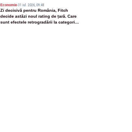
5
Economie
-
31 iul. 2026, 09:48
Zi decisivă pentru România, Fitch
decide astăzi noul rating de țară. Care
sunt efectele retrogradării la categoria
„junk”