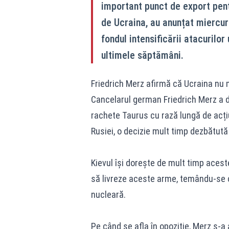
important punct de export pent
de Ucraina, au anunțat miercuri 
fondul intensificării atacurilor
ultimele săptămâni.
Friedrich Merz afirmă că Ucraina nu
Cancelarul german Friedrich Merz a d
rachete Taurus cu rază lungă de acțiu
Rusiei, o decizie mult timp dezbătută 
Kievul își dorește de mult timp acest
să livreze aceste arme, temându-se c
nucleară.
Pe când se afla în opoziție, Merz s-a 