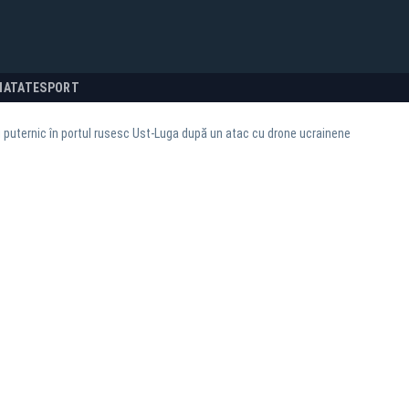
NATATE
SPORT
 puternic în portul rusesc Ust‑Luga după un atac cu drone ucrainene