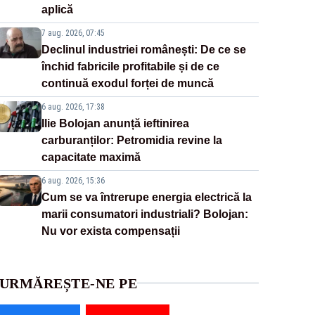
aplică
7 aug. 2026, 07:45
Declinul industriei românești: De ce se
închid fabricile profitabile și de ce
continuă exodul forței de muncă
6 aug. 2026, 17:38
Ilie Bolojan anunță ieftinirea
carburanților: Petromidia revine la
capacitate maximă
6 aug. 2026, 15:36
Cum se va întrerupe energia electrică la
marii consumatori industriali? Bolojan:
Nu vor exista compensații
URMĂREȘTE-NE PE