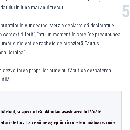
atului în luna mai anul trecut.
putaților în Bundestag, Merz a declarat că declarațiile
-un context diferit", într-un moment în care "se presupunea
umăr suficient de rachete de croazieră Taurus
ona Ucraina".
în dezvoltarea propriilor arme au făcut ca dezbaterea
tilă.
bărbați, suspectați că plănuiau asasinarea lui Vučić
raturi de foc. La ce să ne așteptăm în orele următoare: noile