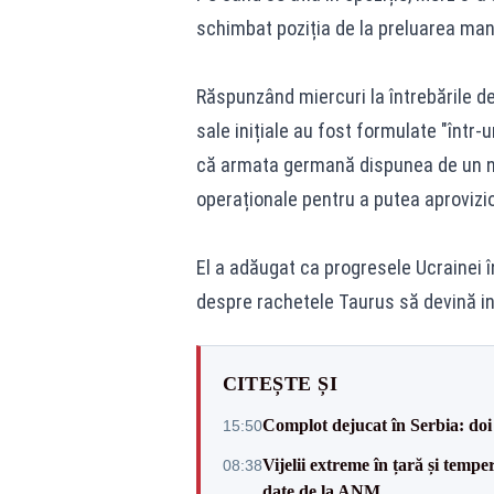
schimbat poziția de la preluarea mand
Răspunzând miercuri la întrebările de
sale inițiale au fost formulate "într
că armata germană dispunea de un n
operaționale pentru a putea aprovizi
El a adăugat ca progresele Ucrainei 
despre rachetele Taurus să devină inu
CITEȘTE ȘI
Complot dejucat în Serbia: doi 
15:50
Vijelii extreme în țară și tempe
08:38
date de la ANM