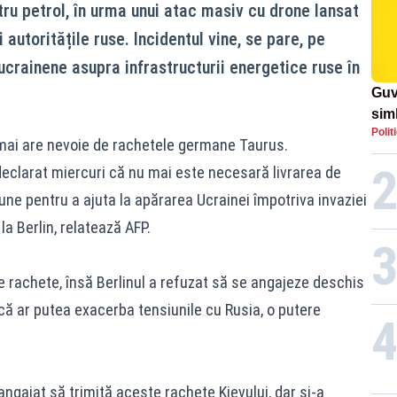
ru petrol, în urma unui atac masiv cu drone lansat
autoritățile ruse. Incidentul vine, se pare, pe
 ucrainene asupra infrastructurii energetice ruse în
Guv
simb
Polit
rom
 mai are nevoie de rachetele germane Taurus.
rom
eclarat miercuri că nu mai este necesară livrarea de
ne pentru a ajuta la apărarea Ucrainei împotriva invaziei
la Berlin, relatează AFP.
e rachete, însă Berlinul a refuzat să se angajeze deschis
ă ar putea exacerba tensiunile cu Rusia, o putere
angajat să trimită aceste rachete Kievului, dar și-a