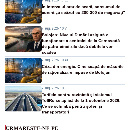
7 aug. 2026, 13:02
În intervalul orar de seară, consumul de
curent „a scăzut cu 200-300 de megawați”
7 aug. 2026, 10:51
Bolojan: Nivelul Dunării asigură o
funcționare a centralei de la Cernavodă
de patru-cinci zile dacă debitele vor
scădea
7 aug. 2026, 10:43
Criza din energie. Cine scapă de măsurile
de raționalizare impuse de Bolojan
7 aug. 2026, 10:01
Tarifele pentru rovinietă și sistemul
TollRo se aplică de la 1 octombrie 2026.
Ce se schimbă pentru șoferi și
transportatori
URMĂREȘTE-NE PE