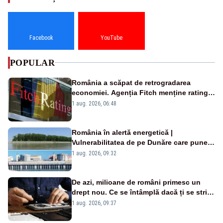
Facebook
YouTube
POPULAR
România a scăpat de retrogradarea
economiei. Agenția Fitch menține ratingul
„BBB-” cu perspectivă negativă
1 aug. 2026, 06:48
România în alertă energetică |
Vulnerabilitatea de pe Dunăre care pune
în pericol Centrala Cernavodă era
1 aug. 2026, 09:32
cunoscută de pe vremea lui Ceaușescu
De azi, milioane de români primesc un
drept nou. Ce se întâmplă dacă ți se strică
un produs
1 aug. 2026, 09:37