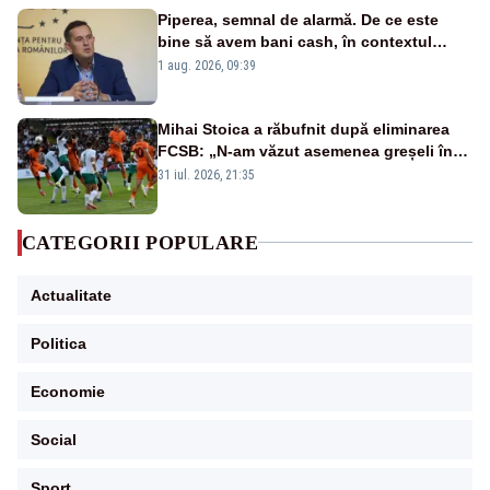
Piperea, semnal de alarmă. De ce este
bine să avem bani cash, în contextul
alertei energetice?
1 aug. 2026, 09:39
Mihai Stoica a răbufnit după eliminarea
FCSB: „N-am văzut asemenea greșeli în
190 de meciuri europene”
31 iul. 2026, 21:35
CATEGORII POPULARE
Actualitate
Politica
Economie
Social
Sport