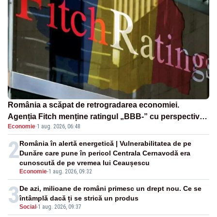
România a scăpat de retrogradarea economiei.
Agenția Fitch menține ratingul „BBB-” cu perspectivă
Economie
·
1 aug. 2026, 06:48
negativă
2
România în alertă energetică | Vulnerabilitatea de pe
Dunăre care pune în pericol Centrala Cernavodă era
cunoscută de pe vremea lui Ceaușescu
Economie
-
1 aug. 2026, 09:32
3
De azi, milioane de români primesc un drept nou. Ce se
întâmplă dacă ți se strică un produs
Social
-
1 aug. 2026, 09:37