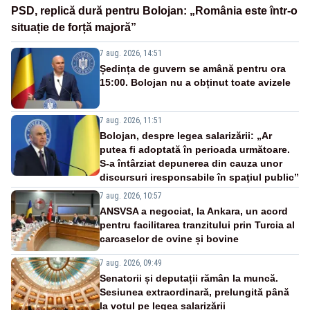
PSD, replică dură pentru Bolojan: „România este într-o
situație de forță majoră”
7 aug. 2026, 14:51
Ședința de guvern se amână pentru ora
15:00. Bolojan nu a obținut toate avizele
7 aug. 2026, 11:51
Bolojan, despre legea salarizării: „Ar
putea fi adoptată în perioada următoare.
S-a întârziat depunerea din cauza unor
discursuri iresponsabile în spaţiul public”
7 aug. 2026, 10:57
ANSVSA a negociat, la Ankara, un acord
pentru facilitarea tranzitului prin Turcia al
carcaselor de ovine și bovine
7 aug. 2026, 09:49
Senatorii și deputații rămân la muncă.
Sesiunea extraordinară, prelungită până
la votul pe legea salarizării