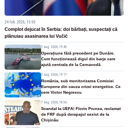
24 feb. 2026, 15:50
Complot dejucat în Serbia: doi bărbați, suspectați că
plănuiau asasinarea lui Vučić
7 aug. 2026, 19:45
Operațiune fără precedent pe Dunăre.
Cum funcționează digul din barje care
ajută centrala de la Cernavodă
7 aug. 2026, 19:17
România, sub monitorizarea Comisiei
Europene din cauza crizei energetice. Ce
cere Victor Negrescu
7 aug. 2026, 18:56
Scandal la UEFA! Florin Prunea, reclamat
de FRF după derapajul sexist de la
Chișinău