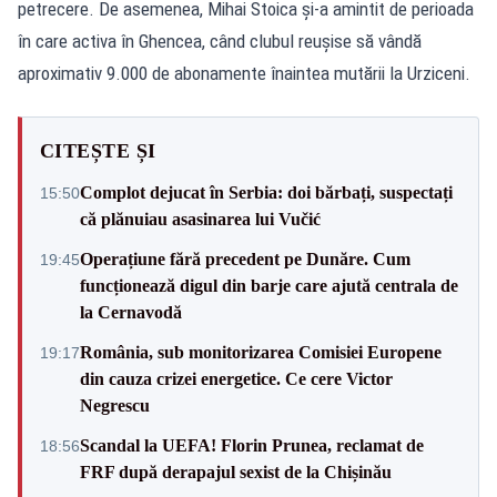
petrecere. De asemenea, Mihai Stoica și-a amintit de perioada
în care activa în Ghencea, când clubul reușise să vândă
aproximativ 9.000 de abonamente înaintea mutării la Urziceni.
CITEȘTE ȘI
Complot dejucat în Serbia: doi bărbați, suspectați
15:50
că plănuiau asasinarea lui Vučić
Operațiune fără precedent pe Dunăre. Cum
19:45
funcționează digul din barje care ajută centrala de
la Cernavodă
România, sub monitorizarea Comisiei Europene
19:17
din cauza crizei energetice. Ce cere Victor
Negrescu
Scandal la UEFA! Florin Prunea, reclamat de
18:56
FRF după derapajul sexist de la Chișinău