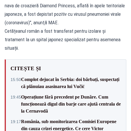
nava de croazieră Diamond Princess, aflată în apele teritoriale
japoneze, a fost depistat pozitiv cu virusul pneumoniei virale
(coronavirus)", anunţă MAE.
Cetățeanul român a fost transferat pentru izolare și
tratament la un spital japonez specializat pentru asemenea
situații.
CITEȘTE ȘI
Complot dejucat în Serbia: doi bărbați, suspectați
15:50
că plănuiau asasinarea lui Vučić
Operațiune fără precedent pe Dunăre. Cum
19:45
funcționează digul din barje care ajută centrala de
la Cernavodă
România, sub monitorizarea Comisiei Europene
19:17
din cauza crizei energetice. Ce cere Victor