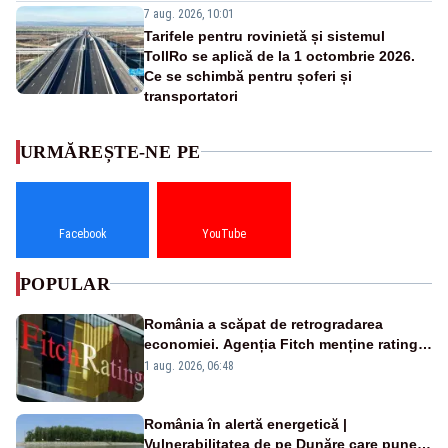
7 aug. 2026, 10:01
Tarifele pentru rovinietă și sistemul
TollRo se aplică de la 1 octombrie 2026.
Ce se schimbă pentru șoferi și
transportatori
URMĂREȘTE-NE PE
Facebook
YouTube
POPULAR
România a scăpat de retrogradarea
economiei. Agenția Fitch menține ratingul
„BBB-” cu perspectivă negativă
1 aug. 2026, 06:48
România în alertă energetică |
Vulnerabilitatea de pe Dunăre care pune