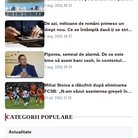
în pericol Centrala Cernavodă era
1 aug. 2026, 09:32
cunoscută de pe vremea lui Ceaușescu
De azi, milioane de români primesc un
drept nou. Ce se întâmplă dacă ți se strică
un produs
1 aug. 2026, 09:37
Piperea, semnal de alarmă. De ce este
bine să avem bani cash, în contextul
alertei energetice?
1 aug. 2026, 09:39
Mihai Stoica a răbufnit după eliminarea
FCSB: „N-am văzut asemenea greșeli în
190 de meciuri europene”
31 iul. 2026, 21:35
CATEGORII POPULARE
Actualitate