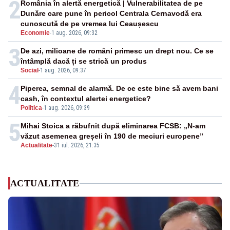
2
România în alertă energetică | Vulnerabilitatea de pe
Dunăre care pune în pericol Centrala Cernavodă era
cunoscută de pe vremea lui Ceaușescu
Economie
-
1 aug. 2026, 09:32
3
De azi, milioane de români primesc un drept nou. Ce se
întâmplă dacă ți se strică un produs
Social
-
1 aug. 2026, 09:37
4
Piperea, semnal de alarmă. De ce este bine să avem bani
cash, în contextul alertei energetice?
Politica
-
1 aug. 2026, 09:39
5
Mihai Stoica a răbufnit după eliminarea FCSB: „N-am
văzut asemenea greșeli în 190 de meciuri europene”
Actualitate
-
31 iul. 2026, 21:35
ACTUALITATE