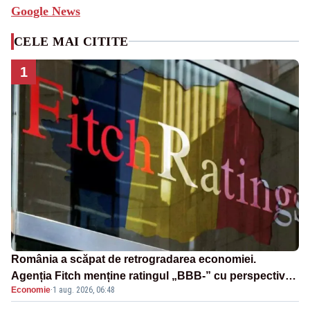
Google News
CELE MAI CITITE
1
România a scăpat de retrogradarea economiei.
Agenția Fitch menține ratingul „BBB-” cu perspectivă
Economie
·
1 aug. 2026, 06:48
negativă