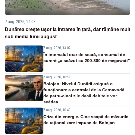
7 aug. 2026, 14:03
Dunărea crește ușor la intrarea în țară, dar rămâne mult
sub media lunii august
7 aug. 2026, 13:02
În intervalul orar de seară, consumul de
curent „a scăzut cu 200-300 de megawați”
7 aug. 2026, 10:51
Bolojan: Nivelul Dunării asigură o
funcționare a centralei de la Cernavodă
de patru-cinci zile dacă debitele vor
scădea
7 aug. 2026, 10:43
Criza din energie. Cine scapă de măsurile
de raționalizare impuse de Bolojan