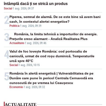
întâmplă dacă ți se strică un produs
Social
·
1 aug. 2026, 09:37
2
Piperea, semnal de alarmă. De ce este bine să avem bani
cash, în contextul alertei energetice?
Politica
-
1 aug. 2026, 09:39
3
România, la limita tehnică a importurilor de energie.
Prețurile cresc alarmant - Analiză Realitatea Plus
Actualitate
-
1 aug. 2026, 09:46
4
Valul de foc lovește România: cod portocaliu de
caniculă, urmat de cod roșu duminică. Temperaturile
urcă spre 40°C
Social
-
1 aug. 2026, 10:15
5
România în alertă energetică | Vulnerabilitatea de pe
Dunăre care pune în pericol Centrala Cernavodă era
cunoscută de pe vremea lui Ceaușescu
Economie
-
1 aug. 2026, 09:32
ACTUALITATE