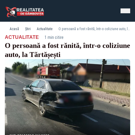
Acasă
Știri
Actualitate
O persoană a fost rănită, într-o coliziune auto, la Tărtășești
·
ACTUALITATE
1 min citire
O persoană a fost rănită, într-o coliziune
auto, la Tărtășești