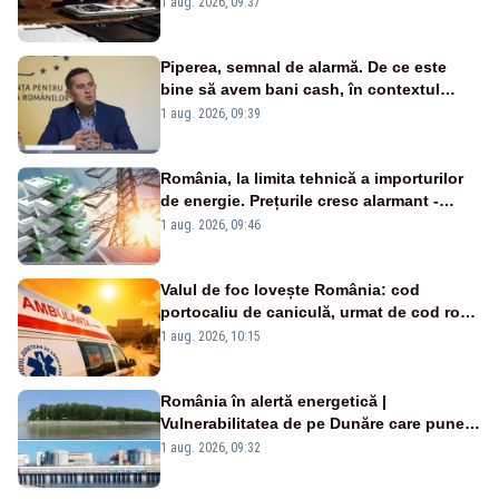
un produs
1 aug. 2026, 09:37
Piperea, semnal de alarmă. De ce este
bine să avem bani cash, în contextul
alertei energetice?
1 aug. 2026, 09:39
România, la limita tehnică a importurilor
de energie. Prețurile cresc alarmant -
Analiză Realitatea Plus
1 aug. 2026, 09:46
Valul de foc lovește România: cod
portocaliu de caniculă, urmat de cod roșu
duminică. Temperaturile urcă spre 40°C
1 aug. 2026, 10:15
România în alertă energetică |
Vulnerabilitatea de pe Dunăre care pune
în pericol Centrala Cernavodă era
1 aug. 2026, 09:32
cunoscută de pe vremea lui Ceaușescu