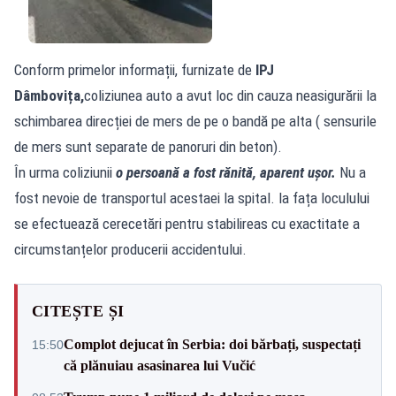
Conform primelor informații, furnizate de
IPJ
Dâmbovița,
coliziunea auto a avut loc din cauza neasigurării la
schimbarea direcției de mers de pe o bandă pe alta ( sensurile
de mers sunt separate de panoruri din beton).
În urma coliziunii
o persoană a fost rănită, aparent ușor.
Nu a
fost nevoie de transportul acestaei la spital. la fața loculului
se efectuează cerecetări pentru stabilireas cu exactitate a
circumstanțelor producerii accidentului.
CITEȘTE ȘI
Complot dejucat în Serbia: doi bărbați, suspectați
15:50
că plănuiau asasinarea lui Vučić