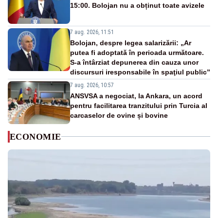
15:00. Bolojan nu a obținut toate avizele
7 aug. 2026, 11:51
Bolojan, despre legea salarizării: „Ar
putea fi adoptată în perioada următoare.
S-a întârziat depunerea din cauza unor
discursuri iresponsabile în spaţiul public”
7 aug. 2026, 10:57
ANSVSA a negociat, la Ankara, un acord
pentru facilitarea tranzitului prin Turcia al
carcaselor de ovine și bovine
ECONOMIE