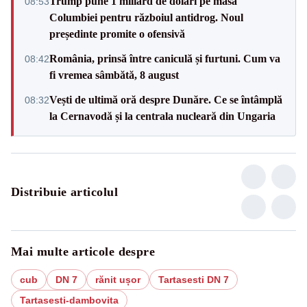
Trump pune 1 miliard de dolari pe masa
08:53
Columbiei pentru războiul antidrog. Noul
președinte promite o ofensivă
România, prinsă între caniculă și furtuni. Cum va
08:42
fi vremea sâmbătă, 8 august
Vești de ultimă oră despre Dunăre. Ce se întâmplă
08:32
la Cernavodă și la centrala nucleară din Ungaria
Distribuie articolul
Mai multe articole despre
cub
DN 7
rănit ușor
Tartasesti DN 7
Tartasesti-dambovita