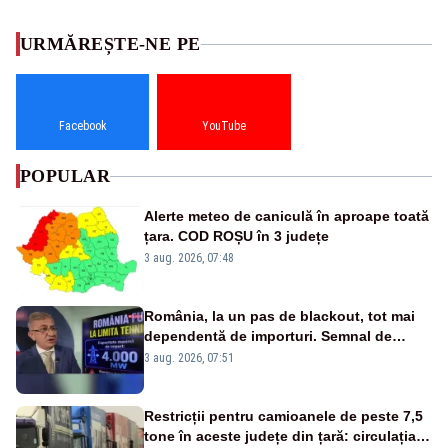
URMĂREȘTE-NE PE
Facebook
YouTube
POPULAR
Alerte meteo de caniculă în aproape toată
țara. COD ROȘU în 3 județe
3 aug. 2026, 07:48
România, la un pas de blackout, tot mai
dependentă de importuri. Semnal de
alarmă tras de un expert în energie
3 aug. 2026, 07:51
Restricții pentru camioanele de peste 7,5
tone în aceste județe din țară: circulația