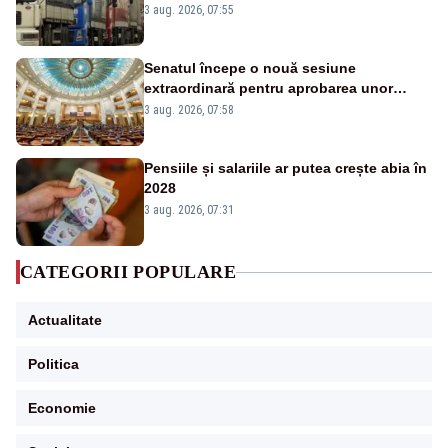
este interzisă luni, între orele 12:00 și
3 aug. 2026, 07:55
20:00
Senatul începe o nouă sesiune
extraordinară pentru aprobarea unor
jaloane din PNRR
3 aug. 2026, 07:58
Pensiile și salariile ar putea crește abia în
2028
3 aug. 2026, 07:31
CATEGORII POPULARE
Actualitate
Politica
Economie