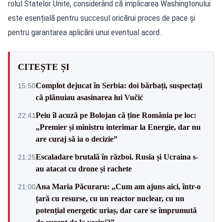
rolul Statelor Unite, considerând că implicarea Washingtonului
este esențială pentru succesul oricărui proces de pace și
pentru garantarea aplicării unui eventual acord.
CITEȘTE ȘI
Complot dejucat în Serbia: doi bărbați, suspectați
15:50
că plănuiau asasinarea lui Vučić
Peiu îl acuză pe Bolojan că ține România pe loc:
22:41
„Premier și ministru interimar la Energie, dar nu
are curaj să ia o decizie”
Escaladare brutală în război. Rusia și Ucraina s-
21:25
au atacat cu drone și rachete
Ana Maria Păcuraru: „Cum am ajuns aici, într-o
21:00
țară cu resurse, cu un reactor nuclear, cu un
potențial energetic uriaș, dar care se împrumută