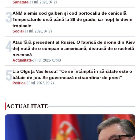
Sanatate
-
31 iul. 2026, 07:29
3
ANM a emis cod galben și cod portocaliu de caniculă.
Temperaturile urcă până la 38 de grade, iar nopțile devin
tropicale
Social
-
31 iul. 2026, 07:39
4
Atac fără precedent al Rusiei. O fabrică de drone din Kiev
deținută de o companie americană, distrusă de o rachetă
rusească
Actualitate
-
31 iul. 2026, 07:40
5
Lia Olguța Vasilescu: ”Ce se întâmplă în sănătate este o
bătaie de joc. Se guvernează extraordinar de prost”
Politica
-
30 iul. 2026, 23:24
ACTUALITATE