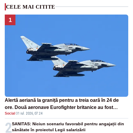
CELE MAI CITITE
1
Alertă aeriană la graniță pentru a treia oară în 24 de
ore. Două aeronave Eurofighter britanice au fost
Social
·
31 iul. 2026, 07:24
ridicate de la sol
2
SANITAS: Niciun scenariu favorabil pentru angajații din
sănătate în proiectul Legii salarizării