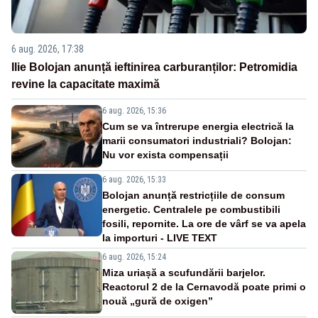
6 aug. 2026, 17:38
Ilie Bolojan anunță ieftinirea carburanților: Petromidia
revine la capacitate maximă
6 aug. 2026, 15:36
Cum se va întrerupe energia electrică la
marii consumatori industriali? Bolojan:
Nu vor exista compensații
6 aug. 2026, 15:33
Bolojan anunță restricțiile de consum
energetic. Centralele pe combustibili
fosili, repornite. La ore de vârf se va apela
la importuri - LIVE TEXT
6 aug. 2026, 15:24
Miza uriașă a scufundării barjelor.
Reactorul 2 de la Cernavodă poate primi o
nouă „gură de oxigen”