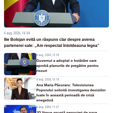
6 aug. 2026, 16:34
Ilie Bolojan evită un răspuns clar despre averea
partenerei sale: „Am respectat întotdeauna legea”
6 aug. 2026, 15:39
Guvernul a adoptat o hotărâre care
aprobă planurile de pregătire pentru
riscuri
6 aug. 2026, 15:18
Ana Maria Păcuraru: Televiziunea
Poporului solicită investigarea deciziilor
luate în această perioadă de criză
enegetică
6 aug. 2026, 11:27
JD Vance anunță negocieri de pace