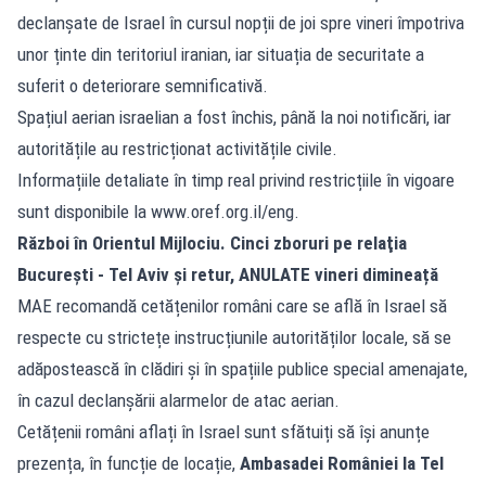
declanșate de Israel în cursul nopții de joi spre vineri împotriva
unor ținte din teritoriul iranian, iar situația de securitate a
suferit o deteriorare semnificativă.
Spațiul aerian israelian a fost închis, până la noi notificări, iar
autoritățile au restricționat activitățile civile.
Informațiile detaliate în timp real privind restricțiile în vigoare
sunt disponibile la www.oref.org.il/eng.
Război în Orientul Mijlociu. Cinci zboruri pe relaţia
Bucureşti - Tel Aviv şi retur, ANULATE vineri dimineață
MAE recomandă cetățenilor români care se află în Israel să
respecte cu strictețe instrucțiunile autorităților locale, să se
adăpostească în clădiri și în spațiile publice special amenajate,
în cazul declanșării alarmelor de atac aerian.
Cetățenii români aflați în Israel sunt sfătuiți să își anunțe
prezența, în funcție de locație,
Ambasadei României la Tel