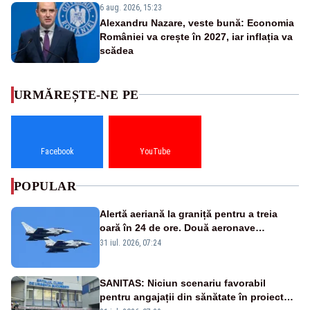
6 aug. 2026, 15:23
Alexandru Nazare, veste bună: Economia
României va crește în 2027, iar inflația va
scădea
URMĂREȘTE-NE PE
Facebook
YouTube
POPULAR
Alertă aeriană la graniță pentru a treia
oară în 24 de ore. Două aeronave
Eurofighter britanice au fost ridicate de la
31 iul. 2026, 07:24
sol
SANITAS: Niciun scenariu favorabil
pentru angajații din sănătate în proiectul