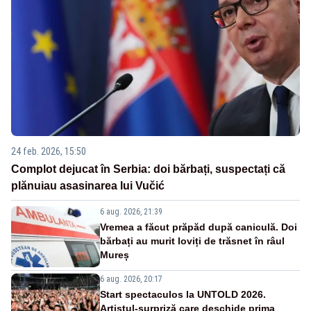
24 feb. 2026, 15:50
Complot dejucat în Serbia: doi bărbați, suspectați că
plănuiau asasinarea lui Vučić
6 aug. 2026, 21:39
Vremea a făcut prăpăd după caniculă. Doi
bărbați au murit loviți de trăsnet în râul
Mureș
6 aug. 2026, 20:17
Start spectaculos la UNTOLD 2026.
Artistul-surpriză care deschide prima