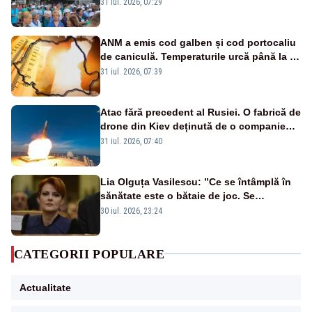
Legii salarizării
31 iul. 2026, 07:29
ANM a emis cod galben și cod portocaliu
de caniculă. Temperaturile urcă până la 38
de grade, iar nopțile devin tropicale
31 iul. 2026, 07:39
Atac fără precedent al Rusiei. O fabrică de
drone din Kiev deținută de o companie
americană, distrusă de o rachetă
31 iul. 2026, 07:40
rusească
Lia Olguța Vasilescu: ”Ce se întâmplă în
sănătate este o bătaie de joc. Se
guvernează extraordinar de prost”
30 iul. 2026, 23:24
CATEGORII POPULARE
Actualitate