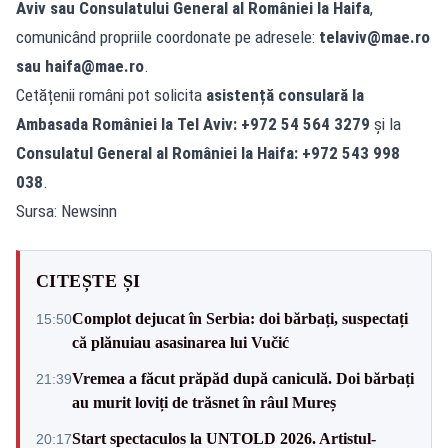
Aviv sau Consulatului General al României la Haifa
,
comunicând propriile coordonate pe adresele:
telaviv@mae.ro
sau
haifa@mae.ro
.
Cetățenii români pot solicita
asistență consulară la
Ambasada României la Tel Aviv: +972 54 564 3279
și la
Consulatul General al României la Haifa: +972 543 998
038
.
Sursa: Newsinn
CITEȘTE ȘI
Complot dejucat în Serbia: doi bărbați, suspectați
15:50
că plănuiau asasinarea lui Vučić
Vremea a făcut prăpăd după caniculă. Doi bărbați
21:39
au murit loviți de trăsnet în râul Mureș
Start spectaculos la UNTOLD 2026. Artistul-
20:17