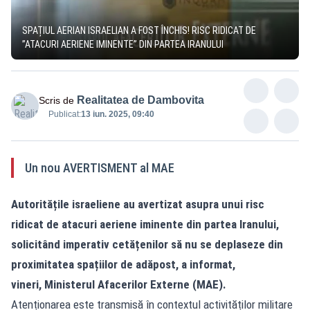
SPAȚIUL AERIAN ISRAELIAN A FOST ÎNCHIS! RISC RIDICAT DE
”ATACURI AERIENE IMINENTE” DIN PARTEA IRANULUI
Realitatea de Dambovita
Scris de
Publicat:
13 iun. 2025, 09:40
Un nou AVERTISMENT al MAE
Autoritățile israeliene au avertizat asupra unui risc
ridicat de atacuri aeriene iminente din partea
Iranului
,
solicitând imperativ cetățenilor să nu se deplaseze din
proximitatea spațiilor de adăpost, a informat,
vineri,
Ministerul Afacerilor Externe (MAE)
.
Atenționarea este transmisă în contextul activităților militare