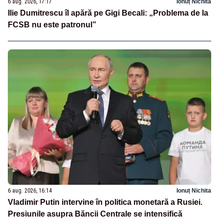
6 aug. 2026, 17:17
Ionuț Nichita
Ilie Dumitrescu îl apără pe Gigi Becali: „Problema de la
FCSB nu este patronul”
6 aug. 2026, 16:14
Ionuț Nichita
Vladimir Putin intervine în politica monetară a Rusiei.
Presiunile asupra Băncii Centrale se intensifică