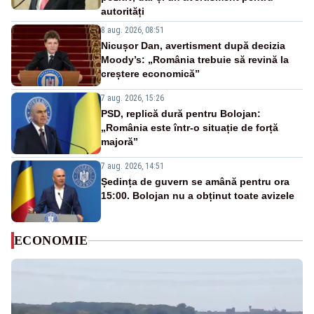
autorități
8 aug. 2026, 08:51
Nicușor Dan, avertisment după decizia
Moody’s: „România trebuie să revină la
creștere economică”
7 aug. 2026, 15:26
PSD, replică dură pentru Bolojan:
„România este într-o situație de forță
majoră”
7 aug. 2026, 14:51
Ședința de guvern se amână pentru ora
15:00. Bolojan nu a obținut toate avizele
ECONOMIE