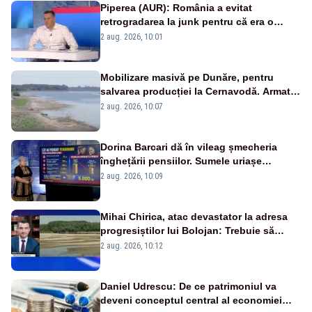
Piperea (AUR): România a evitat
retrogradarea la junk pentru că era o
catastrofă pentru bănci și fondurile de
2 aug. 2026, 10:01
pensii
Mobilizare masivă pe Dunăre, pentru
salvarea producției la Cernavodă. Armata
va detona o stâncă și va devia apa
2 aug. 2026, 10:07
fluviului - IMAGINI AERIENE
Dorina Barcari dă în vileag șmecheria
înghețării pensiilor. Sumele uriașe
pierdute de fiecare român
2 aug. 2026, 10:09
Mihai Chirica, atac devastator la adresa
progresiștilor lui Bolojan: Trebuie să
protejăm și natura, dar nu șținem omaneii
2 aug. 2026, 10:12
în stare permanentă de alertă
Daniel Udrescu: De ce patrimoniul va
deveni conceptul central al economiei