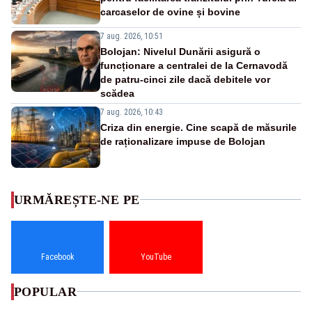
carcaselor de ovine și bovine
7 aug. 2026, 10:51
Bolojan: Nivelul Dunării asigură o
funcționare a centralei de la Cernavodă
de patru-cinci zile dacă debitele vor
scădea
7 aug. 2026, 10:43
Criza din energie. Cine scapă de măsurile
de raționalizare impuse de Bolojan
URMĂREȘTE-NE PE
Facebook
YouTube
POPULAR