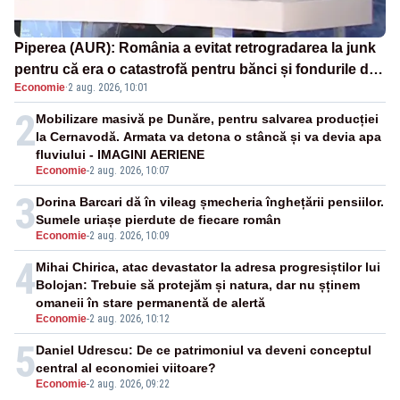
Piperea (AUR): România a evitat retrogradarea la junk
pentru că era o catastrofă pentru bănci și fondurile de
Economie
·
2 aug. 2026, 10:01
pensii
2
Mobilizare masivă pe Dunăre, pentru salvarea producției
la Cernavodă. Armata va detona o stâncă și va devia apa
fluviului - IMAGINI AERIENE
Economie
-
2 aug. 2026, 10:07
3
Dorina Barcari dă în vileag șmecheria înghețării pensiilor.
Sumele uriașe pierdute de fiecare român
Economie
-
2 aug. 2026, 10:09
4
Mihai Chirica, atac devastator la adresa progresiștilor lui
Bolojan: Trebuie să protejăm și natura, dar nu șținem
omaneii în stare permanentă de alertă
Economie
-
2 aug. 2026, 10:12
5
Daniel Udrescu: De ce patrimoniul va deveni conceptul
central al economiei viitoare?
Economie
-
2 aug. 2026, 09:22