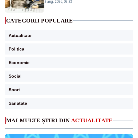
viitoare?
2 aug. 2026, 09:22
CATEGORII POPULARE
Actualitate
Politica
Economie
Social
Sport
Sanatate
MAI MULTE ȘTIRI DIN
ACTUALITATE