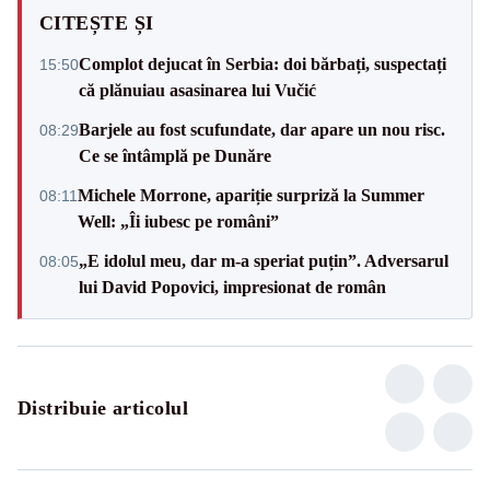
CITEȘTE ȘI
Complot dejucat în Serbia: doi bărbați, suspectați
15:50
că plănuiau asasinarea lui Vučić
Barjele au fost scufundate, dar apare un nou risc.
08:29
Ce se întâmplă pe Dunăre
Michele Morrone, apariție surpriză la Summer
08:11
Well: „Îi iubesc pe români”
„E idolul meu, dar m-a speriat puțin”. Adversarul
08:05
lui David Popovici, impresionat de român
Distribuie articolul