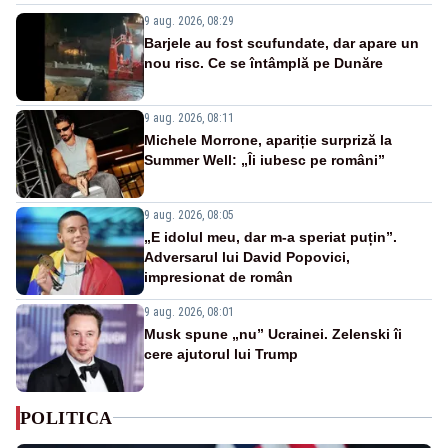
9 aug. 2026, 08:29
Barjele au fost scufundate, dar apare un
nou risc. Ce se întâmplă pe Dunăre
9 aug. 2026, 08:11
Michele Morrone, apariție surpriză la
Summer Well: „Îi iubesc pe români”
9 aug. 2026, 08:05
„E idolul meu, dar m-a speriat puțin”.
Adversarul lui David Popovici,
impresionat de român
9 aug. 2026, 08:01
Musk spune „nu” Ucrainei. Zelenski îi
cere ajutorul lui Trump
POLITICA