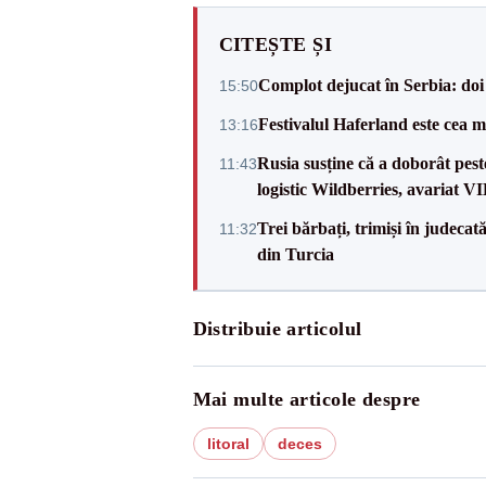
CITEȘTE ȘI
Complot dejucat în Serbia: doi 
15:50
Festivalul Haferland este cea m
13:16
Rusia susține că a doborât pes
11:43
logistic Wildberries, avariat 
Trei bărbați, trimiși în judeca
11:32
din Turcia
Distribuie articolul
Mai multe articole despre
litoral
deces