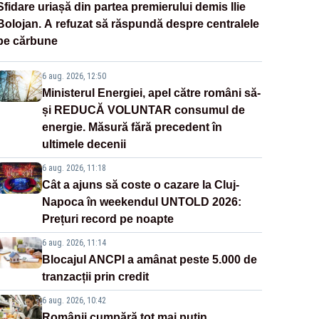
Sfidare uriașă din partea premierului demis Ilie
Bolojan. A refuzat să răspundă despre centralele
pe cărbune
6 aug. 2026, 12:50
Ministerul Energiei, apel către români să-
și REDUCĂ VOLUNTAR consumul de
energie. Măsură fără precedent în
ultimele decenii
6 aug. 2026, 11:18
Cât a ajuns să coste o cazare la Cluj-
Napoca în weekendul UNTOLD 2026:
Prețuri record pe noapte
6 aug. 2026, 11:14
Blocajul ANCPI a amânat peste 5.000 de
tranzacții prin credit
6 aug. 2026, 10:42
Românii cumpără tot mai puțin.