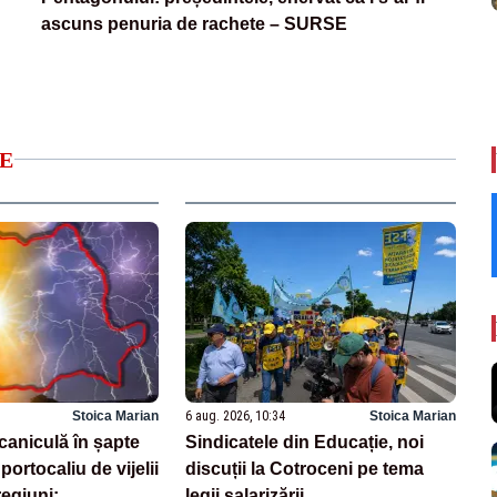
ascuns penuria de rachete – SURSE
E
Stoica Marian
6 aug. 2026, 10:34
Stoica Marian
caniculă în șapte
Sindicatele din Educație, noi
portocaliu de vijelii
discuții la Cotroceni pe tema
regiuni:
legii salarizării