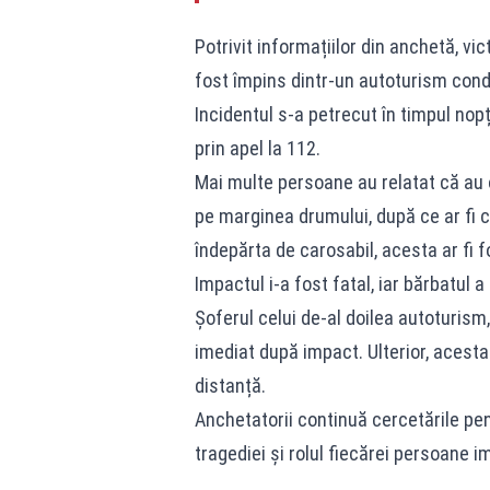
Potrivit informațiilor din anchetă, vic
fost împins dintr-un autoturism condu
Incidentul s-a petrecut în timpul nopț
prin apel la 112.
Mai multe persoane au relatat că au o
pe marginea drumului, după ce ar fi c
îndepărta de carosabil, acesta ar fi f
Impactul i-a fost fatal, iar bărbatul a
Șoferul celui de-al doilea autoturism,
imediat după impact. Ulterior, acesta a
distanță.
Anchetatorii continuă cercetările pent
tragediei și rolul fiecărei persoane 