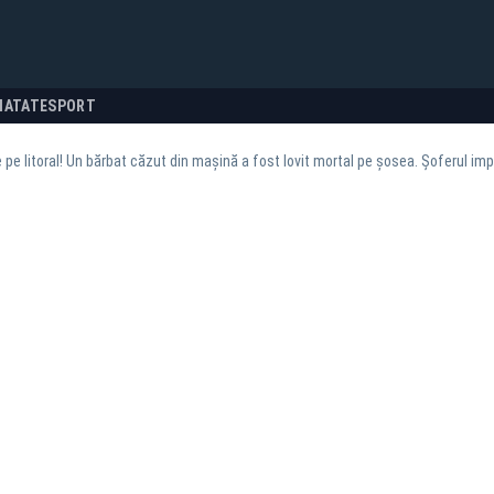
NATATE
SPORT
 pe litoral! Un bărbat căzut din mașină a fost lovit mortal pe șosea. Șoferul impl