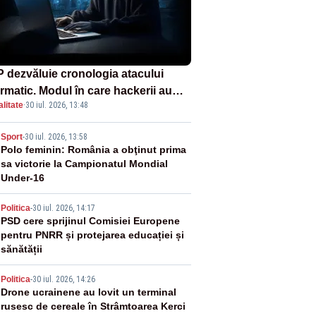
 dezvăluie cronologia atacului
ormatic. Modul în care hackerii au
litate
·
30 iul. 2026, 13:48
runs în rețea rămâne necunoscut
2
Sport
-
30 iul. 2026, 13:58
Polo feminin: România a obţinut prima
sa victorie la Campionatul Mondial
Under-16
3
Politica
-
30 iul. 2026, 14:17
PSD cere sprijinul Comisiei Europene
pentru PNRR și protejarea educației și
sănătății
4
Politica
-
30 iul. 2026, 14:26
Drone ucrainene au lovit un terminal
rusesc de cereale în Strâmtoarea Kerci