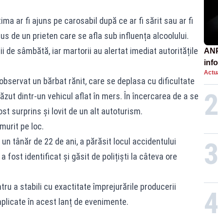
tima ar fi ajuns pe carosabil după ce ar fi sărit sau ar fi
s de un prieten care se afla sub influența alcoolului.
ii de sâmbătă, iar martorii au alertat imediat autoritățile
ANP
inf
Actua
păt
bservat un bărbat rănit, care se deplasa cu dificultate
ăzut dintr-un vehicul aflat în mers. În încercarea de a se
ost surprins și lovit de un alt autoturism.
 murit pe loc.
 un tânăr de 22 de ani, a părăsit locul accidentului
 fost identificat și găsit de polițiști la câteva ore
ru a stabili cu exactitate împrejurările producerii
implicate în acest lanț de evenimente.