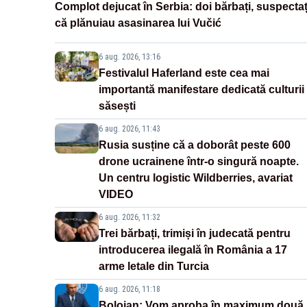
Complot dejucat în Serbia: doi bărbați, suspectaț
că plănuiau asasinarea lui Vučić
6 aug. 2026, 13:16
Festivalul Haferland este cea mai
importantă manifestare dedicată culturii
săsești
6 aug. 2026, 11:43
Rusia susține că a doborât peste 600
drone ucrainene într-o singură noapte.
Un centru logistic Wildberries, avariat
VIDEO
6 aug. 2026, 11:32
Trei bărbați, trimiși în judecată pentru
introducerea ilegală în România a 17
arme letale din Turcia
6 aug. 2026, 11:18
Bolojan: Vom aproba în maximum două