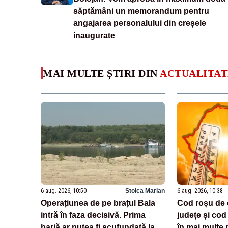
săptămâni un memorandum pentru
angajarea personalului din creșele
inaugurate
MAI MULTE ȘTIRI DIN
ACTUALITAT
6 aug. 2026, 10:50
Stoica Marian
6 aug. 2026, 10:38
Operațiunea de pe brațul Bala
Cod roșu de 
intră în faza decisivă. Prima
județe și cod 
barjă ar putea fi scufundată la
în mai multe 