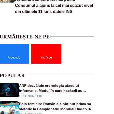
Consumul a ajuns la cel mai scăzut nivel
din ultimele 11 luni: datele INS
URMĂREȘTE-NE PE
Facebook
YouTube
POPULAR
ANP dezvăluie cronologia atacului
informatic. Modul în care hackerii au
pătruns în rețea rămâne necunoscut
30 iul. 2026, 13:48
Polo feminin: România a obţinut prima sa
victorie la Campionatul Mondial Under-16