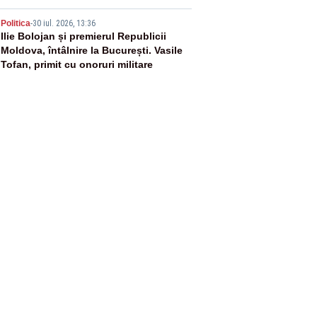
5
Politica
-
30 iul. 2026, 13:36
Ilie Bolojan și premierul Republicii
Moldova, întâlnire la București. Vasile
Tofan, primit cu onoruri militare