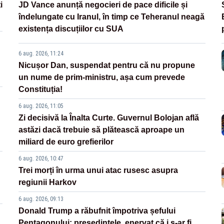
i
JD Vance anunță negocieri de pace dificile și
îndelungate cu Iranul, în timp ce Teheranul neagă
existența discuțiilor cu SUA
6 aug. 2026, 11:24
Nicușor Dan, suspendat pentru că nu propune
un nume de prim-ministru, așa cum prevede
Constituția!
6 aug. 2026, 11:05
Zi decisivă la Înalta Curte. Guvernul Bolojan află
astăzi dacă trebuie să plătească aproape un
miliard de euro grefierilor
6 aug. 2026, 10:47
Trei morți în urma unui atac rusesc asupra
regiunii Harkov
6 aug. 2026, 09:13
Donald Trump a răbufnit împotriva șefului
Pentagonului: președintele, enervat că i s-ar fi