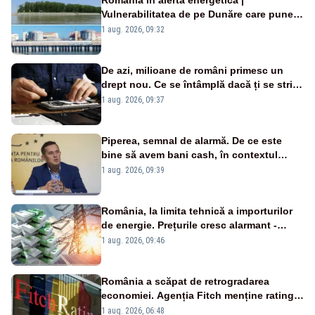
Vulnerabilitatea de pe Dunăre care pune
în pericol Centrala Cernavodă era
1 aug. 2026, 09:32
cunoscută de pe vremea lui Ceaușescu
De azi, milioane de români primesc un
drept nou. Ce se întâmplă dacă ți se strică
un produs
1 aug. 2026, 09:37
Piperea, semnal de alarmă. De ce este
bine să avem bani cash, în contextul
alertei energetice?
1 aug. 2026, 09:39
România, la limita tehnică a importurilor
de energie. Prețurile cresc alarmant -
Analiză Realitatea Plus
1 aug. 2026, 09:46
România a scăpat de retrogradarea
economiei. Agenția Fitch menține ratingul
„BBB-” cu perspectivă negativă
1 aug. 2026, 06:48