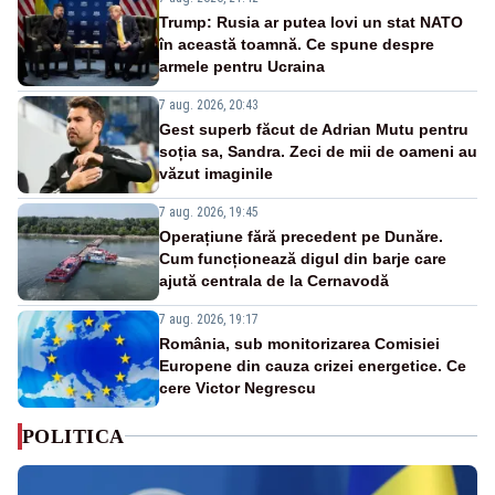
Trump: Rusia ar putea lovi un stat NATO
în această toamnă. Ce spune despre
armele pentru Ucraina
7 aug. 2026, 20:43
Gest superb făcut de Adrian Mutu pentru
soția sa, Sandra. Zeci de mii de oameni au
văzut imaginile
7 aug. 2026, 19:45
Operațiune fără precedent pe Dunăre.
Cum funcționează digul din barje care
ajută centrala de la Cernavodă
7 aug. 2026, 19:17
România, sub monitorizarea Comisiei
Europene din cauza crizei energetice. Ce
cere Victor Negrescu
POLITICA