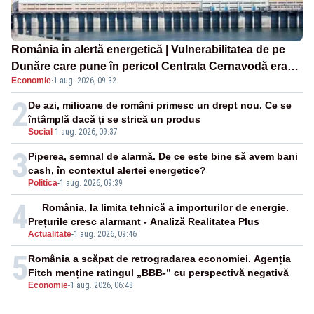
România în alertă energetică | Vulnerabilitatea de pe
Dunăre care pune în pericol Centrala Cernavodă era
Economie
·
1 aug. 2026, 09:32
cunoscută de pe vremea lui Ceaușescu
2
De azi, milioane de români primesc un drept nou. Ce se
întâmplă dacă ți se strică un produs
Social
-
1 aug. 2026, 09:37
3
Piperea, semnal de alarmă. De ce este bine să avem bani
cash, în contextul alertei energetice?
Politica
-
1 aug. 2026, 09:39
4
România, la limita tehnică a importurilor de energie.
Prețurile cresc alarmant - Analiză Realitatea Plus
Actualitate
-
1 aug. 2026, 09:46
5
România a scăpat de retrogradarea economiei. Agenția
Fitch menține ratingul „BBB-” cu perspectivă negativă
Economie
-
1 aug. 2026, 06:48