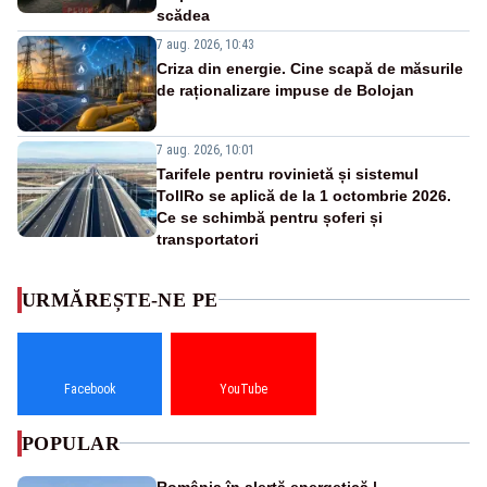
scădea
7 aug. 2026, 10:43
Criza din energie. Cine scapă de măsurile
de raționalizare impuse de Bolojan
7 aug. 2026, 10:01
Tarifele pentru rovinietă și sistemul
TollRo se aplică de la 1 octombrie 2026.
Ce se schimbă pentru șoferi și
transportatori
URMĂREȘTE-NE PE
Facebook
YouTube
POPULAR
România în alertă energetică |