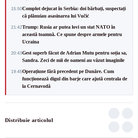
Complot dejucat în Serbia: doi bărbați, suspectați
15:50
că plănuiau asasinarea lui Vučić
Trump: Rusia ar putea lovi un stat NATO în
21:42
această toamnă. Ce spune despre armele pentru
Ucraina
Gest superb făcut de Adrian Mutu pentru soția sa,
20:43
Sandra. Zeci de mii de oameni au văzut imaginile
Operațiune fără precedent pe Dunăre. Cum
19:45
funcționează digul din barje care ajută centrala de
la Cernavodă
Distribuie articolul