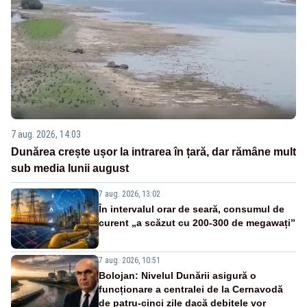
7 aug. 2026, 14:03
Dunărea crește ușor la intrarea în țară, dar rămâne mult
sub media lunii august
7 aug. 2026, 13:02
În intervalul orar de seară, consumul de
curent „a scăzut cu 200-300 de megawați”
7 aug. 2026, 10:51
Bolojan: Nivelul Dunării asigură o
funcționare a centralei de la Cernavodă
de patru-cinci zile dacă debitele vor