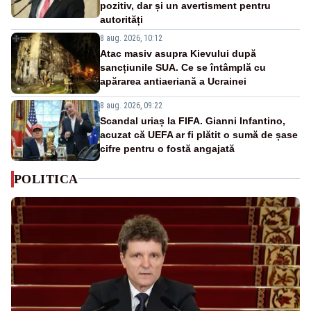
pozitiv, dar și un avertisment pentru
autorități
8 aug. 2026, 10:12
Atac masiv asupra Kievului după
sancțiunile SUA. Ce se întâmplă cu
apărarea antiaeriană a Ucrainei
8 aug. 2026, 09:22
Scandal uriaș la FIFA. Gianni Infantino,
acuzat că UEFA ar fi plătit o sumă de șase
cifre pentru o fostă angajată
POLITICA