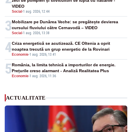
zeci de pompieri și silvicultori se luptă cu flăcările -
VIDEO
Social
-
1 aug. 2026, 12:44
3
Mobilizare pe Dunărea Veche: se pregătește devierea
cursului fluviului către Cernavodă – VIDEO
Social
-
1 aug. 2026, 13:38
4
Criza energetică se acutizează. CE Oltenia a oprit
noaptea trecută un grup energetic de la Rovinari
Economie
-
1 aug. 2026, 13:41
5
România, la limita tehnică a importurilor de energie.
Prețurile cresc alarmant - Analiză Realitatea Plus
Economie
-
1 aug. 2026, 11:36
ACTUALITATE