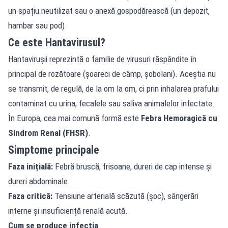
un spațiu neutilizat sau o anexă gospodărească (un depozit,
hambar sau pod).
Ce este Hantavirusul?
Hantavirușii reprezintă o familie de virusuri răspândite în
principal de rozătoare (șoareci de câmp, șobolani). Aceștia nu
se transmit, de regulă, de la om la om, ci prin inhalarea prafului
contaminat cu urina, fecalele sau saliva animalelor infectate.
În Europa, cea mai comună formă este
Febra Hemoragică cu
Sindrom Renal (FHSR)
.
Simptome principale
Faza inițială:
Febră bruscă, frisoane, dureri de cap intense și
dureri abdominale.
Faza critică:
Tensiune arterială scăzută (șoc), sângerări
interne și insuficiență renală acută.
Cum se produce infecția