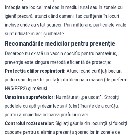
Infecția are loc cel mai des în mediul rural sau în zonele cu
igienă precară, atunci când oamenii fac curățenie în locuri
închise unde au stat șoareci. Prin măturare, particulele virale
sunt ridicate în aer și inhalate.
Recomandările medicilor pentru prevenție
Deoarece nu există un vaccin specific pentru hantavirus,
prevenția este singura metodă eficientă de protecție:
Protecția căilor respiratorii:
Atunci când curățați beciuri,
poduri sau depozite, purtați întotdeauna o mască (de preferat
N95/FFP2) și mănuși.
Umezirea suprafețelor:
Nu măturați „pe uscat”. Stropiți
podelele cu apă și dezinfectant (clor) înainte de a curăța,
pentru a împiedica ridicarea prafului în aer.
Controlul rozătoarelor:
Sigilați găurile din locuință și folosiți
capcane pentru a elimina prezența șoarecilor în zonele de