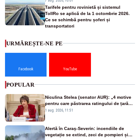
7 aug. 2026, 10:01
Tarifele pentru rovinietă și sistemul
TollRo se aplică de la 1 octombrie 2026.
Ce se schimbă pentru șoferi și
transportatori
URMĂREȘTE-NE PE
Facebook
YouTube
POPULAR
Niculina Stelea (senator AUR): „4 motive
pentru care păstrarea ratingului de țară
nu este o reușită pentru Guvernul
1 aug. 2026, 11:51
Bolojan”
Alertă în Caraș-Severin: incendiile de
vegetație se extind, zeci de pompieri și