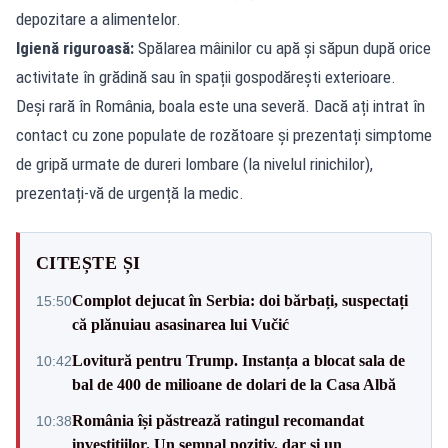
depozitare a alimentelor.
Igienă riguroasă:
Spălarea mâinilor cu apă și săpun după orice
activitate în grădină sau în spații gospodărești exterioare.
Deși rară în România, boala este una severă. Dacă ați intrat în
contact cu zone populate de rozătoare și prezentați simptome
de gripă urmate de dureri lombare (la nivelul rinichilor),
prezentați-vă de urgență la medic.
CITEȘTE ȘI
Complot dejucat în Serbia: doi bărbați, suspectați
15:50
că plănuiau asasinarea lui Vučić
Lovitură pentru Trump. Instanța a blocat sala de
10:42
bal de 400 de milioane de dolari de la Casa Albă
România își păstrează ratingul recomandat
10:38
investițiilor. Un semnal pozitiv, dar și un