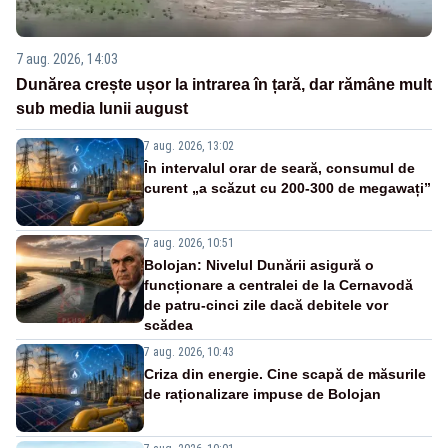
7 aug. 2026, 14:03
Dunărea crește ușor la intrarea în țară, dar rămâne mult
sub media lunii august
7 aug. 2026, 13:02
În intervalul orar de seară, consumul de
curent „a scăzut cu 200-300 de megawați”
7 aug. 2026, 10:51
Bolojan: Nivelul Dunării asigură o
funcționare a centralei de la Cernavodă
de patru-cinci zile dacă debitele vor
scădea
7 aug. 2026, 10:43
Criza din energie. Cine scapă de măsurile
de raționalizare impuse de Bolojan