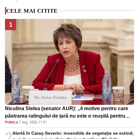
CELE MAI CITITE
1
Niculina Stelea (senator AUR): „4 motive pentru care
păstrarea ratingului de țară nu este o reușită pentru
Politica
·
1 aug. 2026, 11:51
Guvernul Bolojan”
2
Alertă în Caraș-Severin: incendiile de vegetație se extind,