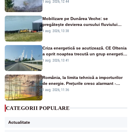
silvicultori se luptă cu flăcările - VIDEO
1 aug. 2026, 12:44
Mobilizare pe Dunărea Veche: se
pregătește devierea cursului fluviului
către Cernavodă – VIDEO
1 aug. 2026, 13:38
Criza energetică se acutizează. CE Oltenia
a oprit noaptea trecută un grup energetic
de la Rovinari
1 aug. 2026, 13:41
România, la limita tehnică a importurilor
de energie. Prețurile cresc alarmant -
Analiză Realitatea Plus
1 aug. 2026, 11:36
CATEGORII POPULARE
Actualitate