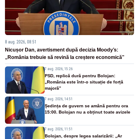
8 aug. 2026, 08:51
Nicușor Dan, avertisment după decizia Moody’s:
„România trebuie să revină la creștere economică”
7 aug. 2026, 15:26
PSD, replică dură pentru Bolojan:
„România este într-o situație de forță
majoră”
7 aug. 2026, 14:51
Ședința de guvern se amână pentru ora
15:00. Bolojan nu a obținut toate avizele
7 aug. 2026, 11:51
Bolojan, despre legea salarizării: „Ar