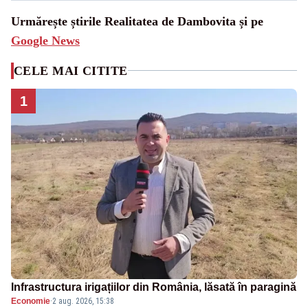
Urmărește știrile Realitatea de Dambovita și pe
Google News
CELE MAI CITITE
1
Infrastructura irigațiilor din România, lăsată în paragină
Economie
·
2 aug. 2026, 15:38