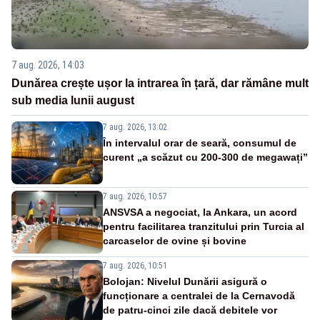
7 aug. 2026, 14:03
Dunărea crește ușor la intrarea în țară, dar rămâne mult
sub media lunii august
7 aug. 2026, 13:02
În intervalul orar de seară, consumul de
curent „a scăzut cu 200-300 de megawați”
7 aug. 2026, 10:57
ANSVSA a negociat, la Ankara, un acord
pentru facilitarea tranzitului prin Turcia al
carcaselor de ovine și bovine
7 aug. 2026, 10:51
Bolojan: Nivelul Dunării asigură o
funcționare a centralei de la Cernavodă
de patru-cinci zile dacă debitele vor