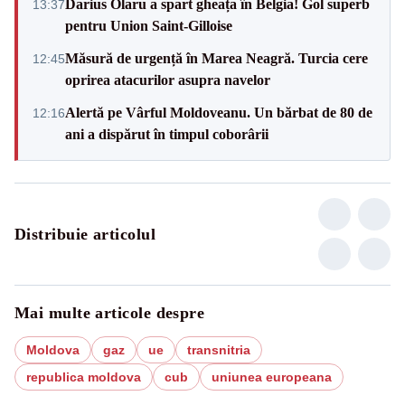
Darius Olaru a spart gheața în Belgia! Gol superb
13:37
pentru Union Saint-Gilloise
Măsură de urgență în Marea Neagră. Turcia cere
12:45
oprirea atacurilor asupra navelor
Alertă pe Vârful Moldoveanu. Un bărbat de 80 de
12:16
ani a dispărut în timpul coborârii
Distribuie articolul
Mai multe articole despre
Moldova
gaz
ue
transnitria
republica moldova
cub
uniunea europeana