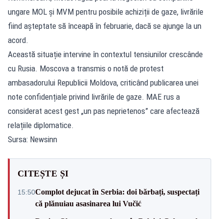
ungare MOL și MVM pentru posibile achiziții de gaze, livrările
fiind așteptate să înceapă în februarie, dacă se ajunge la un
acord.
Această situație intervine în contextul tensiunilor crescânde
cu Rusia. Moscova a transmis o notă de protest
ambasadorului Republicii Moldova, criticând publicarea unei
note confidențiale privind livrările de gaze. MAE rus a
considerat acest gest „un pas neprietenos” care afectează
relațiile diplomatice.
Sursa: Newsinn
CITEȘTE ȘI
Complot dejucat în Serbia: doi bărbați, suspectați
15:50
că plănuiau asasinarea lui Vučić