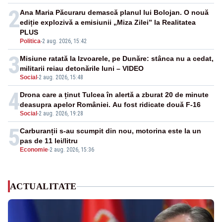
2
Ana Maria Păcuraru demască planul lui Bolojan. O nouă
ediție explozivă a emisiunii „Miza Zilei” la Realitatea
PLUS
Politica
-
2 aug. 2026, 15:42
3
Misiune ratată la Izvoarele, pe Dunăre: stânca nu a cedat,
militarii reiau detonările luni – VIDEO
Social
-
2 aug. 2026, 15:48
4
Drona care a ținut Tulcea în alertă a zburat 20 de minute
deasupra apelor României. Au fost ridicate două F-16
Social
-
2 aug. 2026, 19:28
5
Carburanții s-au scumpit din nou, motorina este la un
pas de 11 lei/litru
Economie
-
2 aug. 2026, 15:36
ACTUALITATE