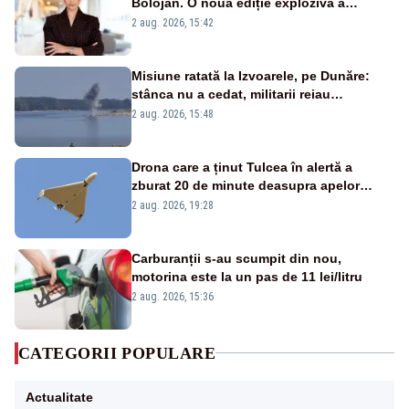
Bolojan. O nouă ediție explozivă a
emisiunii „Miza Zilei” la Realitatea PLUS
2 aug. 2026, 15:42
Misiune ratată la Izvoarele, pe Dunăre:
stânca nu a cedat, militarii reiau
detonările luni – VIDEO
2 aug. 2026, 15:48
Drona care a ținut Tulcea în alertă a
zburat 20 de minute deasupra apelor
României. Au fost ridicate două F-16
2 aug. 2026, 19:28
Carburanții s-au scumpit din nou,
motorina este la un pas de 11 lei/litru
2 aug. 2026, 15:36
CATEGORII POPULARE
Actualitate