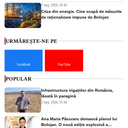
7 aug. 2026, 10:43
Criza din energie. Cine scapă de măsurile
de raționalizare impuse de Bolojan
URMĂREȘTE-NE PE
Facebook
YouTube
POPULAR
Infrastructura irigațiilor din România,
lăsată în paragină
2 aug. 2026, 15:38
Ana Maria Păcuraru demască planul lui
Bolojan. O nouă ediție explozivă a