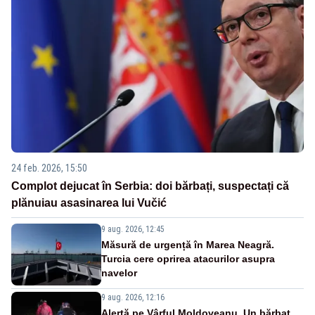
24 feb. 2026, 15:50
Complot dejucat în Serbia: doi bărbați, suspectați că
plănuiau asasinarea lui Vučić
9 aug. 2026, 12:45
Măsură de urgență în Marea Neagră.
Turcia cere oprirea atacurilor asupra
navelor
9 aug. 2026, 12:16
Alertă pe Vârful Moldoveanu. Un bărbat