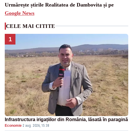
Urmărește știrile Realitatea de Dambovita și pe
Google News
CELE MAI CITITE
1
Infrastructura irigațiilor din România, lăsată în paragină
Economie
·
2 aug. 2026, 15:38