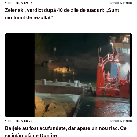
9 aug. 2026, 09:35
Ionuț Nichita
Zelenski, verdict după 40 de zile de atacuri: „Sunt
mulțumit de rezultat”
9 aug. 2026, 08:29
Ionuț Nichita
Barjele au fost scufundate, dar apare un nou risc. Ce
se întâmplă pe Dunăre