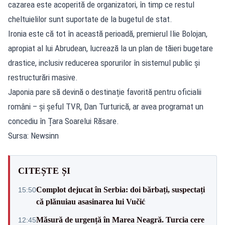
cazarea este acoperită de organizatori, în timp ce restul
cheltuielilor sunt suportate de la bugetul de stat.
Ironia este că tot în această perioadă, premierul Ilie Bolojan,
apropiat al lui Abrudean, lucrează la un plan de tăieri bugetare
drastice, inclusiv reducerea sporurilor în sistemul public și
restructurări masive.
Japonia pare să devină o destinație favorită pentru oficialii
români – și șeful TVR, Dan Turturică, ar avea programat un
concediu în Țara Soarelui Răsare.
Sursa: Newsinn
CITEȘTE ȘI
Complot dejucat în Serbia: doi bărbați, suspectați
15:50
că plănuiau asasinarea lui Vučić
Măsură de urgență în Marea Neagră. Turcia cere
12:45