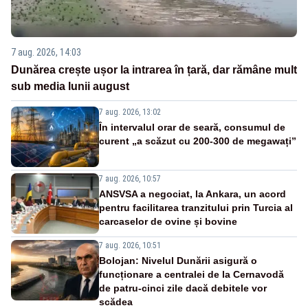
7 aug. 2026, 14:03
Dunărea crește ușor la intrarea în țară, dar rămâne mult
sub media lunii august
7 aug. 2026, 13:02
În intervalul orar de seară, consumul de
curent „a scăzut cu 200-300 de megawați”
7 aug. 2026, 10:57
ANSVSA a negociat, la Ankara, un acord
pentru facilitarea tranzitului prin Turcia al
carcaselor de ovine și bovine
7 aug. 2026, 10:51
Bolojan: Nivelul Dunării asigură o
funcționare a centralei de la Cernavodă
de patru-cinci zile dacă debitele vor
scădea