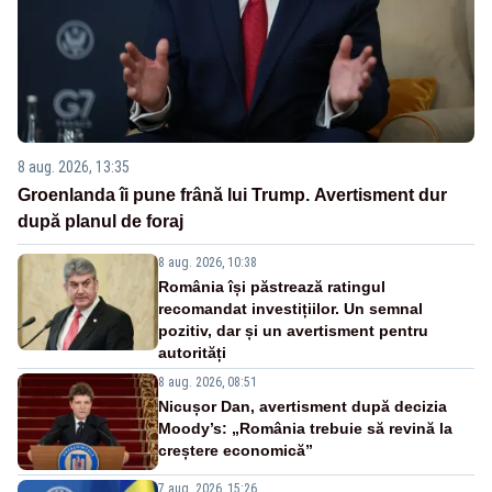
8 aug. 2026, 13:35
Groenlanda îi pune frână lui Trump. Avertisment dur
după planul de foraj
8 aug. 2026, 10:38
România își păstrează ratingul
recomandat investițiilor. Un semnal
pozitiv, dar și un avertisment pentru
autorități
8 aug. 2026, 08:51
Nicușor Dan, avertisment după decizia
Moody’s: „România trebuie să revină la
creștere economică”
7 aug. 2026, 15:26