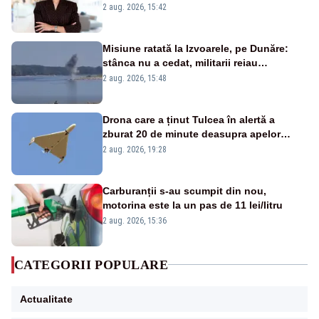
emisiunii „Miza Zilei” la Realitatea PLUS
2 aug. 2026, 15:42
Misiune ratată la Izvoarele, pe Dunăre:
stânca nu a cedat, militarii reiau
detonările luni – VIDEO
2 aug. 2026, 15:48
Drona care a ținut Tulcea în alertă a
zburat 20 de minute deasupra apelor
României. Au fost ridicate două F-16
2 aug. 2026, 19:28
Carburanții s-au scumpit din nou,
motorina este la un pas de 11 lei/litru
2 aug. 2026, 15:36
CATEGORII POPULARE
Actualitate