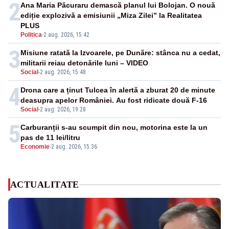
2
Ana Maria Păcuraru demască planul lui Bolojan. O nouă
ediție explozivă a emisiunii „Miza Zilei” la Realitatea
PLUS
Politica
-
2 aug. 2026, 15:42
3
Misiune ratată la Izvoarele, pe Dunăre: stânca nu a cedat,
militarii reiau detonările luni – VIDEO
Social
-
2 aug. 2026, 15:48
4
Drona care a ținut Tulcea în alertă a zburat 20 de minute
deasupra apelor României. Au fost ridicate două F-16
Social
-
2 aug. 2026, 19:28
5
Carburanții s-au scumpit din nou, motorina este la un
pas de 11 lei/litru
Economie
-
2 aug. 2026, 15:36
ACTUALITATE