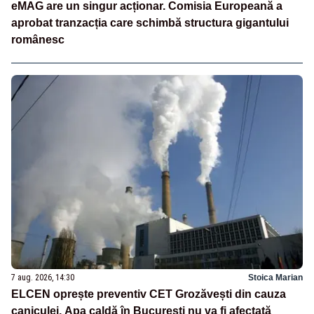
eMAG are un singur acționar. Comisia Europeană a
aprobat tranzacția care schimbă structura gigantului
românesc
7 aug. 2026, 14:30
Stoica Marian
ELCEN oprește preventiv CET Grozăvești din cauza
caniculei. Apa caldă în București nu va fi afectată