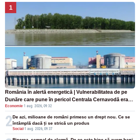
1
România în alertă energetică | Vulnerabilitatea de pe
Dunăre care pune în pericol Centrala Cernavodă era
Economie
·
1 aug. 2026, 09:32
cunoscută de pe vremea lui Ceaușescu
2
De azi, milioane de români primesc un drept nou. Ce se
întâmplă dacă ți se strică un produs
Social
-
1 aug. 2026, 09:37
Piperea, semnal de alarmă. De ce este bine să avem bani