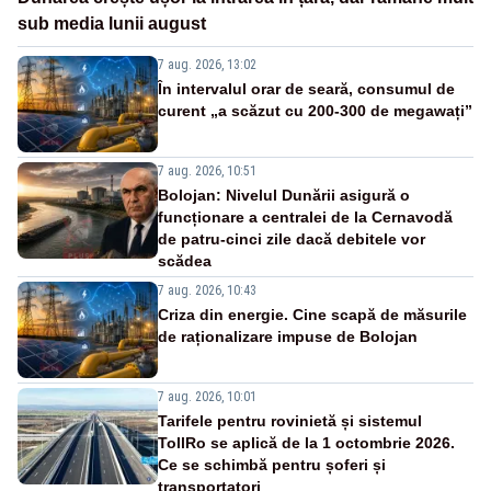
sub media lunii august
7 aug. 2026, 13:02
În intervalul orar de seară, consumul de
curent „a scăzut cu 200-300 de megawați”
7 aug. 2026, 10:51
Bolojan: Nivelul Dunării asigură o
funcționare a centralei de la Cernavodă
de patru-cinci zile dacă debitele vor
scădea
7 aug. 2026, 10:43
Criza din energie. Cine scapă de măsurile
de raționalizare impuse de Bolojan
7 aug. 2026, 10:01
Tarifele pentru rovinietă și sistemul
TollRo se aplică de la 1 octombrie 2026.
Ce se schimbă pentru șoferi și
transportatori