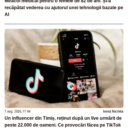
Miracol medical pentru o femeie de 82 de ani. Și-a
recăpătat vederea cu ajutorul unei tehnologii bazate pe
AI
7 aug. 2026, 17:44
Ionuț Nichita
Un influencer din Timiș, reținut după un live urmărit de
peste 22.000 de oameni. Ce provocări făcea pe TikTok