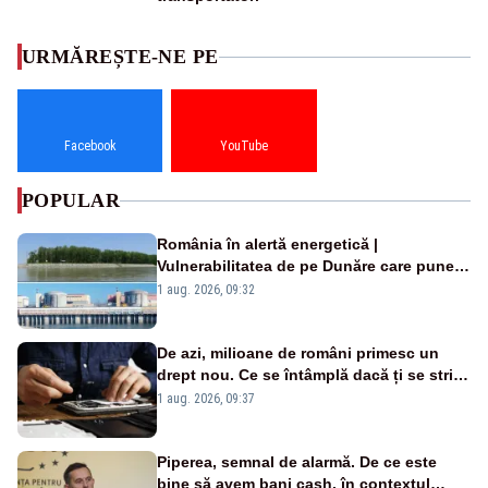
URMĂREȘTE-NE PE
Facebook
YouTube
POPULAR
România în alertă energetică |
Vulnerabilitatea de pe Dunăre care pune
în pericol Centrala Cernavodă era
1 aug. 2026, 09:32
cunoscută de pe vremea lui Ceaușescu
De azi, milioane de români primesc un
drept nou. Ce se întâmplă dacă ți se strică
un produs
1 aug. 2026, 09:37
Piperea, semnal de alarmă. De ce este
bine să avem bani cash, în contextul