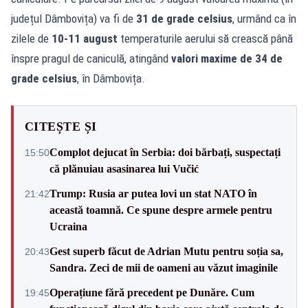
județul Dâmbovița) va fi de
31 de grade celsius
, urmând ca în
zilele de
10-11 august
temperaturile aerului să crească până
înspre pragul de caniculă, atingând
valori maxime de 34 de
grade celsius
, în Dâmbovița.
CITEȘTE ȘI
Complot dejucat în Serbia: doi bărbați, suspectați
15:50
că plănuiau asasinarea lui Vučić
Trump: Rusia ar putea lovi un stat NATO în
21:42
această toamnă. Ce spune despre armele pentru
Ucraina
Gest superb făcut de Adrian Mutu pentru soția sa,
20:43
Sandra. Zeci de mii de oameni au văzut imaginile
Operațiune fără precedent pe Dunăre. Cum
19:45