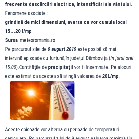
frecvente descărcări electrice, intensificări ale vântului.
Fenomene asociate :
grindină de mici dimensiuni, averse ce vor cumula local
15...20 l/mp
Sursa
: meteoromania.ro
Pe parcursul zilei de
9 august 2019
este posibil să mai
intervină episoade cu furtună,în județul Dâmbovița (
în jurul orei
15.00
).Cantitățile de
precipitații
vor fi însemnate. Pe alocuri
este estimat ca acestea să atingă valoarea de
28L/mp
.
Aceste episoade vor alterna cu perioade de temperaturi
caniculare. Pe parcursul zilei de 9 august valoarea maximă (în