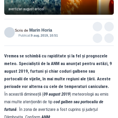
avertizari august articol
Marin Horia
Scris de
Publicat:
9 aug. 2019, 10:51
Vremea se schimbă cu rapiditate și la fel și prognozele
meteo. Specialiștii de la ANM au anunțat pentru astăzi, 9
august 2019, furtuni și chiar coduri galbene sau
portocalii de vijelie, în mai multe regiuni ale țării. Aceste
perioade vor alterna cu cele de temperaturi caniculare.
În această dimineață (
09 august 2019
) meteorologii au emis
mai multe atenționări de tip
cod galben sau portocaliu de
furtună
. În zona de avertizare a fost cuprins și județul
Dâmbovița. Conform
ANM
: