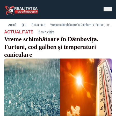
Acasă
Știri
Actualitate
Vreme schimbătoare în Dâmbovița. Furtuni, cod galben și temperaturi caniculare
·
ACTUALITATE
2 min citire
Vreme schimbătoare în Dâmbovița.
Furtuni, cod galben și temperaturi
caniculare