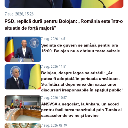
7 aug. 2026, 15:26
PSD, replică dură pentru Bolojan: „România este într-o
situație de forță majoră”
7 aug. 2026, 14:51
Ședința de guvern se amână pentru ora
15:00. Bolojan nu a obținut toate avizele
7 aug. 2026, 11:51
Bolojan, despre legea salarizării: „Ar
putea fi adoptată în perioada următoare.
S-a întârziat depunerea din cauza unor
discursuri iresponsabile în spaţiul public”
7 aug. 2026, 10:57
ANSVSA a negociat, la Ankara, un acord
pentru facilitarea tranzitului prin Turcia al
carcaselor de ovine și bovine
7 aug. 2026, 09:49