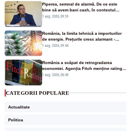
Piperea, semnal de alarmă. De ce este
bine să avem bani cash, în contextul
alertei energetice?
1 aug. 2026, 09:39
România, la limita tehnică a importurilor
de energie. Prețurile cresc alarmant -
Analiză Realitatea Plus
1 aug. 2026, 09:46
România a scăpat de retrogradarea
economiei. Agenția Fitch menține ratingul
„BBB-” cu perspectivă negativă
1 aug. 2026, 06:48
CATEGORII POPULARE
Actualitate
Politica