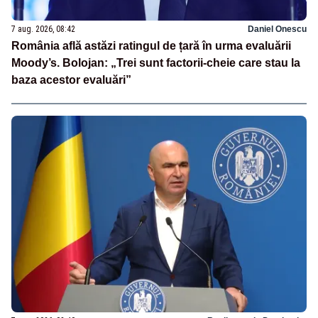
7 aug. 2026, 08:42
Daniel Onescu
România află astăzi ratingul de țară în urma evaluării
Moody’s. Bolojan: „Trei sunt factorii-cheie care stau la
baza acestor evaluări”