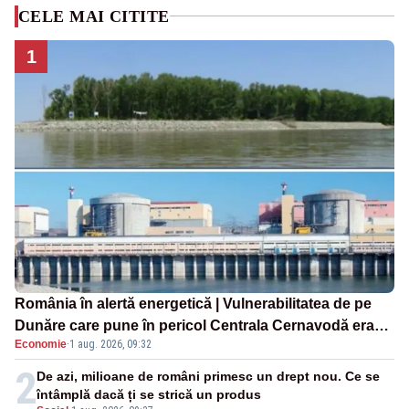
CELE MAI CITITE
1
România în alertă energetică | Vulnerabilitatea de pe
Dunăre care pune în pericol Centrala Cernavodă era
Economie
·
1 aug. 2026, 09:32
cunoscută de pe vremea lui Ceaușescu
2
De azi, milioane de români primesc un drept nou. Ce se
întâmplă dacă ți se strică un produs