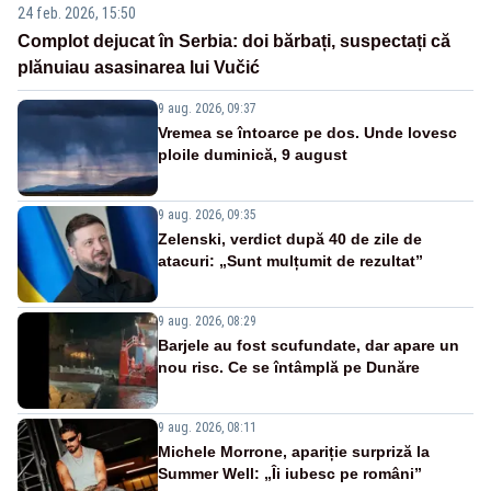
24 feb. 2026, 15:50
Complot dejucat în Serbia: doi bărbați, suspectați că
plănuiau asasinarea lui Vučić
9 aug. 2026, 09:37
Vremea se întoarce pe dos. Unde lovesc
ploile duminică, 9 august
9 aug. 2026, 09:35
Zelenski, verdict după 40 de zile de
atacuri: „Sunt mulțumit de rezultat”
9 aug. 2026, 08:29
Barjele au fost scufundate, dar apare un
nou risc. Ce se întâmplă pe Dunăre
9 aug. 2026, 08:11
Michele Morrone, apariție surpriză la
Summer Well: „Îi iubesc pe români”