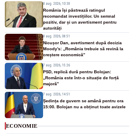
8 aug. 2026, 10:38
România își păstrează ratingul
recomandat investițiilor. Un semnal
pozitiv, dar și un avertisment pentru
autorități
8 aug. 2026, 08:51
Nicușor Dan, avertisment după decizia
Moody’s: „România trebuie să revină la
creștere economică”
7 aug. 2026, 15:26
PSD, replică dură pentru Bolojan:
„România este într-o situație de forță
majoră”
7 aug. 2026, 14:51
Ședința de guvern se amână pentru ora
15:00. Bolojan nu a obținut toate avizele
ECONOMIE