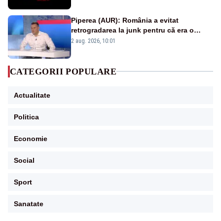
Piperea (AUR): România a evitat
retrogradarea la junk pentru că era o
catastrofă pentru bănci și fondurile de
2 aug. 2026, 10:01
pensii
CATEGORII POPULARE
Actualitate
Politica
Economie
Social
Sport
Sanatate