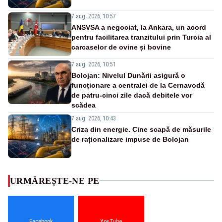
7 aug. 2026, 10:57
ANSVSA a negociat, la Ankara, un acord
pentru facilitarea tranzitului prin Turcia al
carcaselor de ovine și bovine
7 aug. 2026, 10:51
Bolojan: Nivelul Dunării asigură o
funcționare a centralei de la Cernavodă
de patru-cinci zile dacă debitele vor
scădea
7 aug. 2026, 10:43
Criza din energie. Cine scapă de măsurile
de raționalizare impuse de Bolojan
URMĂREȘTE-NE PE
Facebook
YouTube