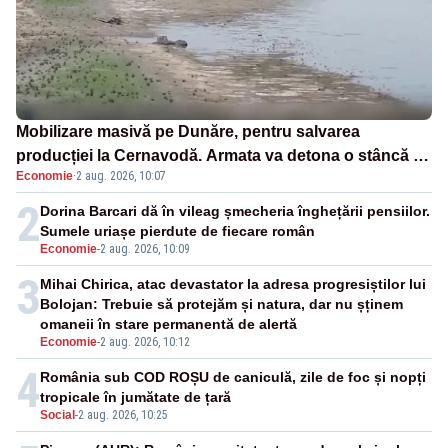
Mobilizare masivă pe Dunăre, pentru salvarea
producției la Cernavodă. Armata va detona o stâncă și
Economie
·
2 aug. 2026, 10:07
va devia apa fluviului - IMAGINI AERIENE
2
Dorina Barcari dă în vileag șmecheria înghețării pensiilor.
Sumele uriașe pierdute de fiecare român
Economie
-
2 aug. 2026, 10:09
3
Mihai Chirica, atac devastator la adresa progresiștilor lui
Bolojan: Trebuie să protejăm și natura, dar nu șținem
omaneii în stare permanentă de alertă
Economie
-
2 aug. 2026, 10:12
4
România sub COD ROȘU de caniculă, zile de foc și nopți
tropicale în jumătate de țară
Social
-
2 aug. 2026, 10:25