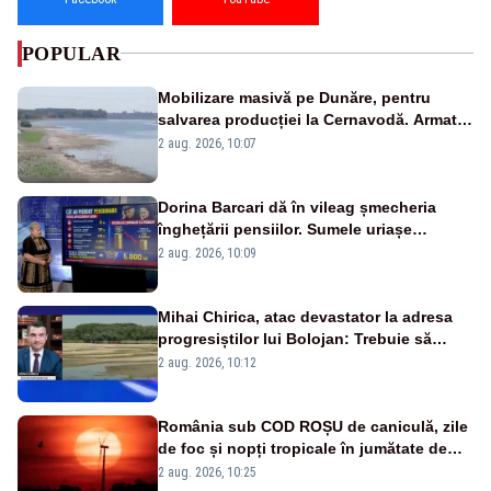
POPULAR
Mobilizare masivă pe Dunăre, pentru
salvarea producției la Cernavodă. Armata
va detona o stâncă și va devia apa
2 aug. 2026, 10:07
fluviului - IMAGINI AERIENE
Dorina Barcari dă în vileag șmecheria
înghețării pensiilor. Sumele uriașe
pierdute de fiecare român
2 aug. 2026, 10:09
Mihai Chirica, atac devastator la adresa
progresiștilor lui Bolojan: Trebuie să
protejăm și natura, dar nu șținem omaneii
2 aug. 2026, 10:12
în stare permanentă de alertă
România sub COD ROȘU de caniculă, zile
de foc și nopți tropicale în jumătate de
țară
2 aug. 2026, 10:25