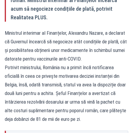
român. Ministrul interimar al Finanțelor încearcă
acum să negocieze condițiile de plată, potrivit
Realitatea PLUS.
Ministrul interimar al Finanțelor, Alexandru Nazare, a declarat
că Guvernul încearcă să negocieze atât condițiile de plată, cât
și posibilitatea obținerii unor medicamente în schimbul sumei
datorate pentru vaccinurile anti-COVID.
Potrivit ministrului, România nu a primit încă notificarea
oficială în ceea ce privește motivarea deciziei instanței din
Belgia, însă, odată transmisă, statul va avea la dispoziție doar
două luni pentru a achita. Șeful Finanțelor a avertizat că
întârzierea rezolvării dosarului ar urma să vină la pachet cu
alte costuri suplimentare pentru poporul român, care plătește
deja dobânzi de 81 de mii de euro pe zi.