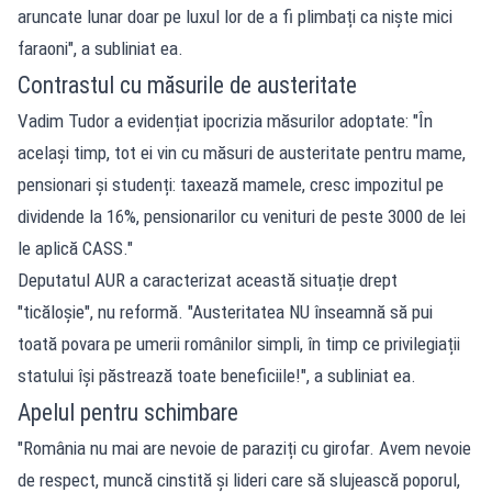
aruncate lunar doar pe luxul lor de a fi plimbați ca niște mici
faraoni", a subliniat ea.
Contrastul cu măsurile de austeritate
Vadim Tudor a evidențiat ipocrizia măsurilor adoptate: "În
același timp, tot ei vin cu măsuri de austeritate pentru mame,
pensionari și studenți: taxează mamele, cresc impozitul pe
dividende la 16%, pensionarilor cu venituri de peste 3000 de lei
le aplică CASS."
Deputatul AUR a caracterizat această situație drept
"ticăloșie", nu reformă. "Austeritatea NU înseamnă să pui
toată povara pe umerii românilor simpli, în timp ce privilegiații
statului își păstrează toate beneficiile!", a subliniat ea.
Apelul pentru schimbare
"România nu mai are nevoie de paraziți cu girofar. Avem nevoie
de respect, muncă cinstită și lideri care să slujească poporul,