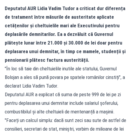
Deputatul AUR Lidia Vadim Tudor a criticat dur diferența
de tratament între măsurile de austeritate aplicate
cetățenilor și cheltuielile mari ale Executivului pentru
deplasările demnitarilor. Ea a dezvăluit că Guvernul
plătește lunar între 21.000 și 30.000 de lei doar pentru
deplasarea unui demnitar, în timp ce mamele, studenții și
pensionarii plătesc factura austerității.
"În loc să taie din cheltuielile inutile ale statului, Guvernul
Bolojan a ales să pună povara pe spatele românilor cinstiți", a
declarat Lidia Vadim Tudor.
Deputatul AUR a explicat că suma de peste 999 de lei pe zi
pentru deplasarea unui demnitar include salariul șoferului,
combustibilul și alte cheltuieli de mentenanță a mașinii.
"Faceți un calcul simplu: dacă sunt zeci sau sute de astfel de
consilieri, secretari de stat, miniștri, vorbim de milioane de lei