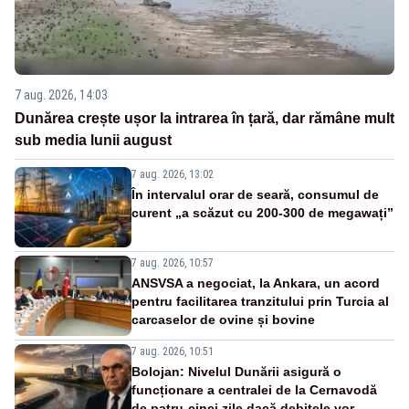
7 aug. 2026, 14:03
Dunărea crește ușor la intrarea în țară, dar rămâne mult
sub media lunii august
7 aug. 2026, 13:02
În intervalul orar de seară, consumul de
curent „a scăzut cu 200-300 de megawați”
7 aug. 2026, 10:57
ANSVSA a negociat, la Ankara, un acord
pentru facilitarea tranzitului prin Turcia al
carcaselor de ovine și bovine
7 aug. 2026, 10:51
Bolojan: Nivelul Dunării asigură o
funcționare a centralei de la Cernavodă
de patru-cinci zile dacă debitele vor