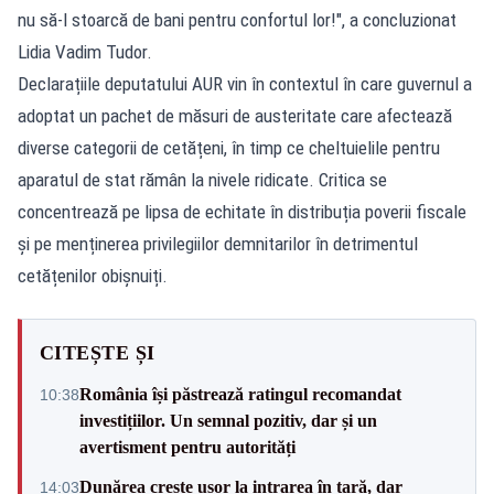
nu să-l stoarcă de bani pentru confortul lor!", a concluzionat
Lidia Vadim Tudor.
Declarațiile deputatului AUR vin în contextul în care guvernul a
adoptat un pachet de măsuri de austeritate care afectează
diverse categorii de cetățeni, în timp ce cheltuielile pentru
aparatul de stat rămân la nivele ridicate. Critica se
concentrează pe lipsa de echitate în distribuția poverii fiscale
și pe menținerea privilegiilor demnitarilor în detrimentul
cetățenilor obișnuiți.
CITEȘTE ȘI
România își păstrează ratingul recomandat
10:38
investițiilor. Un semnal pozitiv, dar și un
avertisment pentru autorități
Dunărea crește ușor la intrarea în țară, dar
14:03