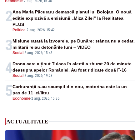
Economie
·
2 aug. 2026, 15:38
2
Ana Maria Păcuraru demască planul lui Bolojan. O nouă
ediție explozivă a emisiunii „Miza Zilei” la Realitatea
PLUS
Politica
-
2 aug. 2026, 15:42
3
Misiune ratată la Izvoarele, pe Dunăre: stânca nu a cedat,
militarii reiau detonările luni – VIDEO
Social
-
2 aug. 2026, 15:48
4
Drona care a ținut Tulcea în alertă a zburat 20 de minute
deasupra apelor României. Au fost ridicate două F-16
Social
-
2 aug. 2026, 19:28
5
Carburanții s-au scumpit din nou, motorina este la un
pas de 11 lei/litru
Economie
-
2 aug. 2026, 15:36
ACTUALITATE