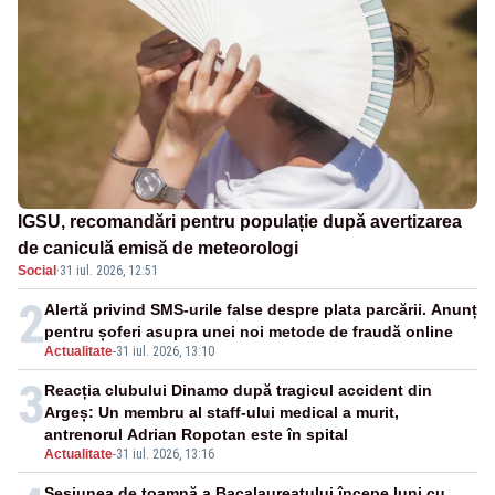
IGSU, recomandări pentru populație după avertizarea
de caniculă emisă de meteorologi
Social
·
31 iul. 2026, 12:51
2
Alertă privind SMS-urile false despre plata parcării. Anunț
pentru șoferi asupra unei noi metode de fraudă online
Actualitate
-
31 iul. 2026, 13:10
3
Reacția clubului Dinamo după tragicul accident din
Argeș: Un membru al staff-ului medical a murit,
antrenorul Adrian Ropotan este în spital
Actualitate
-
31 iul. 2026, 13:16
Sesiunea de toamnă a Bacalaureatului începe luni cu