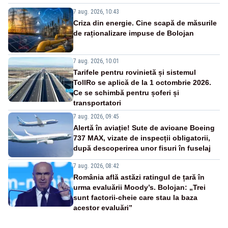
7 aug. 2026, 10:43
Criza din energie. Cine scapă de măsurile
de raționalizare impuse de Bolojan
7 aug. 2026, 10:01
Tarifele pentru rovinietă și sistemul
TollRo se aplică de la 1 octombrie 2026.
Ce se schimbă pentru șoferi și
transportatori
7 aug. 2026, 09:45
Alertă în aviație! Sute de avioane Boeing
737 MAX, vizate de inspecții obligatorii,
după descoperirea unor fisuri în fuselaj
7 aug. 2026, 08:42
România află astăzi ratingul de țară în
urma evaluării Moody’s. Bolojan: „Trei
sunt factorii-cheie care stau la baza
acestor evaluări”