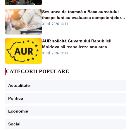
Sesiunea de toamnă a Bacalaureatului
începe luni cu evaluarea competențelor
orale la Limba română
31 iul. 2026, 13:19
AUR solicită Guvernului Republicii
Moldova să reanalizeze anularea
concertului de Ziua Limbii Române
31 iul. 2026, 12:18
CATEGORII POPULARE
Actualitate
Politica
Economie
Social