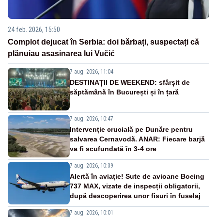
24 feb. 2026, 15:50
Complot dejucat în Serbia: doi bărbați, suspectați că
plănuiau asasinarea lui Vučić
7 aug. 2026, 11:04
DESTINAȚII DE WEEKEND: sfârșit de
săptămână în București și în țară
7 aug. 2026, 10:47
Intervenție crucială pe Dunăre pentru
salvarea Cernavodă. ANAR: Fiecare barjă
va fi scufundată în 3-4 ore
7 aug. 2026, 10:39
Alertă în aviație! Sute de avioane Boeing
737 MAX, vizate de inspecții obligatorii,
după descoperirea unor fisuri în fuselaj
7 aug. 2026, 10:01