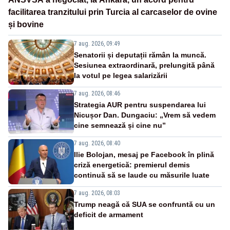
facilitarea tranzitului prin Turcia al carcaselor de ovine
și bovine
7 aug. 2026, 09:49
Senatorii și deputații rămân la muncă.
Sesiunea extraordinară, prelungită până
la votul pe legea salarizării
7 aug. 2026, 08:46
Strategia AUR pentru suspendarea lui
Nicușor Dan. Dungaciu: „Vrem să vedem
cine semnează și cine nu”
7 aug. 2026, 08:40
Ilie Bolojan, mesaj pe Facebook în plină
criză energetică: premierul demis
continuă să se laude cu măsurile luate
7 aug. 2026, 08:03
Trump neagă că SUA se confruntă cu un
deficit de armament