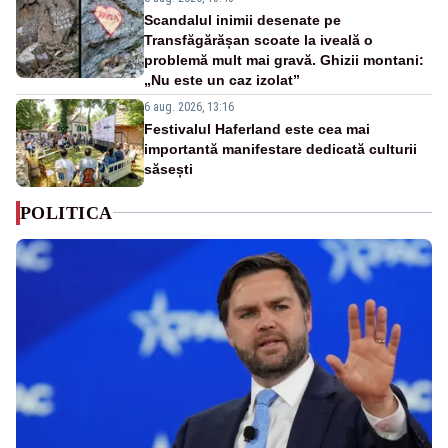
Scandalul inimii desenate pe
Transfăgărășan scoate la iveală o
problemă mult mai gravă. Ghizii montani:
„Nu este un caz izolat”
6 aug. 2026, 13:16
Festivalul Haferland este cea mai
importantă manifestare dedicată culturii
săsești
POLITICA