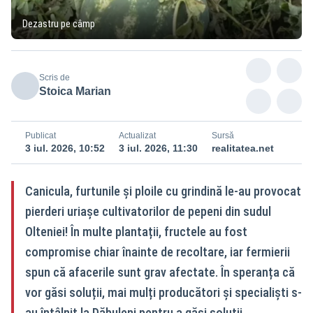
Dezastru pe câmp
Scris de
Stoica Marian
Publicat
Actualizat
Sursă
3 iul. 2026, 10:52
3 iul. 2026, 11:30
realitatea.net
Canicula, furtunile și ploile cu grindină le-au provocat
pierderi uriașe cultivatorilor de pepeni din sudul
Olteniei! În multe plantații, fructele au fost
compromise chiar înainte de recoltare, iar fermierii
spun că afacerile sunt grav afectate. În speranța că
vor găsi soluții, mai mulți producători și specialiști s-
au întâlnit la Dăbuleni pentru a găsi soluții.