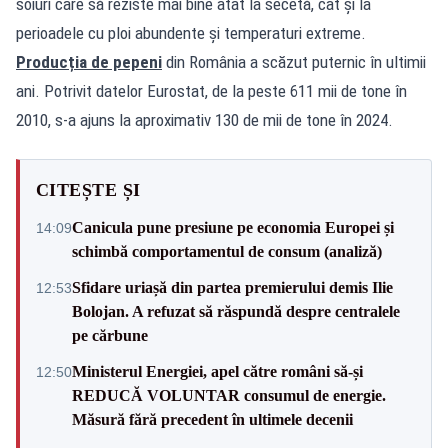
soiuri care să reziste mai bine atât la secetă, cât și la
perioadele cu ploi abundente și temperaturi extreme.
Producția de pepeni
din România a scăzut puternic în ultimii
ani. Potrivit datelor Eurostat, de la peste 611 mii de tone în
2010, s-a ajuns la aproximativ 130 de mii de tone în 2024.
CITEȘTE ȘI
Canicula pune presiune pe economia Europei și
14:09
schimbă comportamentul de consum (analiză)
Sfidare uriașă din partea premierului demis Ilie
12:53
Bolojan. A refuzat să răspundă despre centralele
pe cărbune
Ministerul Energiei, apel către români să-și
12:50
REDUCĂ VOLUNTAR consumul de energie.
Măsură fără precedent în ultimele decenii