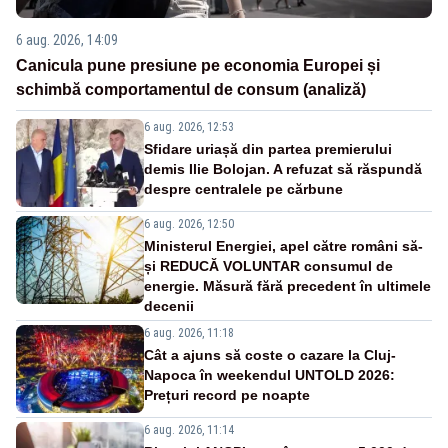
6 aug. 2026, 14:09
Canicula pune presiune pe economia Europei și
schimbă comportamentul de consum (analiză)
6 aug. 2026, 12:53
Sfidare uriașă din partea premierului
demis Ilie Bolojan. A refuzat să răspundă
despre centralele pe cărbune
6 aug. 2026, 12:50
Ministerul Energiei, apel către români să-
și REDUCĂ VOLUNTAR consumul de
energie. Măsură fără precedent în ultimele
decenii
6 aug. 2026, 11:18
Cât a ajuns să coste o cazare la Cluj-
Napoca în weekendul UNTOLD 2026:
Prețuri record pe noapte
6 aug. 2026, 11:14