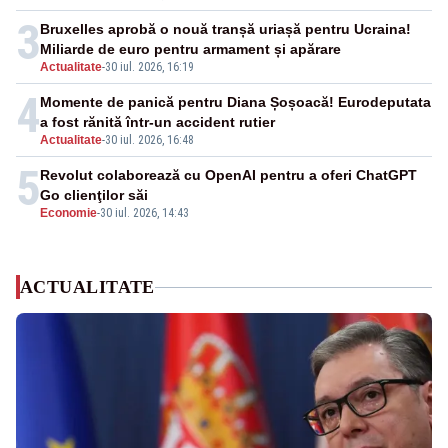
3
Bruxelles aprobă o nouă tranșă uriașă pentru Ucraina!
Miliarde de euro pentru armament și apărare
Actualitate
-
30 iul. 2026, 16:19
4
Momente de panică pentru Diana Șoșoacă! Eurodeputata
a fost rănită într-un accident rutier
Actualitate
-
30 iul. 2026, 16:48
5
Revolut colaborează cu OpenAI pentru a oferi ChatGPT
Go clienţilor săi
Economie
-
30 iul. 2026, 14:43
ACTUALITATE