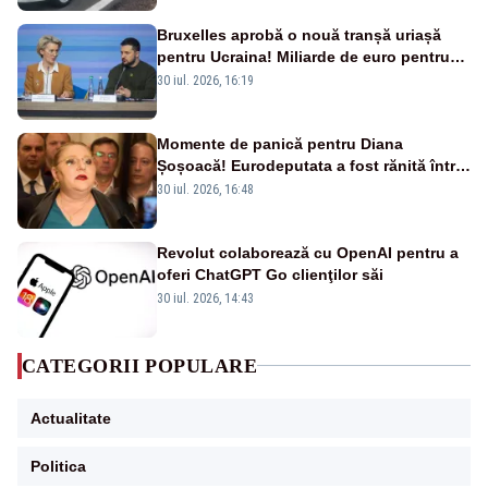
Bruxelles aprobă o nouă tranșă uriașă
pentru Ucraina! Miliarde de euro pentru
armament și apărare
30 iul. 2026, 16:19
Momente de panică pentru Diana
Șoșoacă! Eurodeputata a fost rănită într-
un accident rutier
30 iul. 2026, 16:48
Revolut colaborează cu OpenAI pentru a
oferi ChatGPT Go clienţilor săi
30 iul. 2026, 14:43
CATEGORII POPULARE
Actualitate
Politica