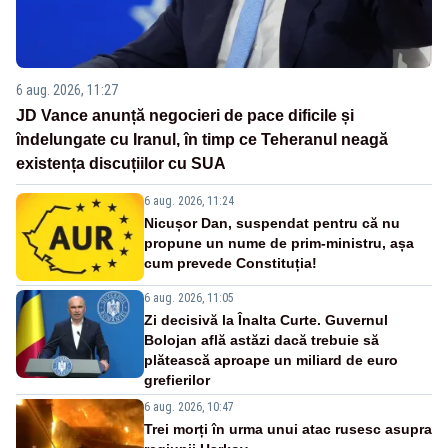
6 aug. 2026, 11:27
JD Vance anunță negocieri de pace dificile și
îndelungate cu Iranul, în timp ce Teheranul neagă
existența discuțiilor cu SUA
6 aug. 2026, 11:24
Nicușor Dan, suspendat pentru că nu
propune un nume de prim-ministru, așa
cum prevede Constituția!
6 aug. 2026, 11:05
Zi decisivă la Înalta Curte. Guvernul
Bolojan află astăzi dacă trebuie să
plătească aproape un miliard de euro
grefierilor
6 aug. 2026, 10:47
Trei morți în urma unui atac rusesc asupra