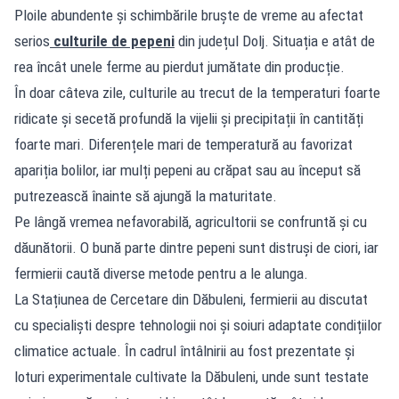
Ploile abundente și schimbările bruște de vreme au afectat
serios
culturile de pepeni
din județul Dolj. Situația e atât de
rea încât unele ferme au pierdut jumătate din producție.
În doar câteva zile, culturile au trecut de la temperaturi foarte
ridicate și secetă profundă la vijelii și precipitații în cantități
foarte mari. Diferențele mari de temperatură au favorizat
apariția bolilor, iar mulți pepeni au crăpat sau au început să
putrezească înainte să ajungă la maturitate.
Pe lângă vremea nefavorabilă, agricultorii se confruntă și cu
dăunătorii. O bună parte dintre pepeni sunt distruși de ciori, iar
fermierii caută diverse metode pentru a le alunga.
La Stațiunea de Cercetare din Dăbuleni, fermierii au discutat
cu specialiști despre tehnologii noi și soiuri adaptate condițiilor
climatice actuale. În cadrul întâlnirii au fost prezentate și
loturi experimentale cultivate la Dăbuleni, unde sunt testate