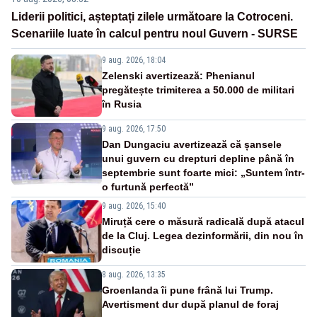
Liderii politici, așteptați zilele următoare la Cotroceni.
Scenariile luate în calcul pentru noul Guvern - SURSE
9 aug. 2026, 18:04
Zelenski avertizează: Phenianul
pregătește trimiterea a 50.000 de militari
în Rusia
9 aug. 2026, 17:50
Dan Dungaciu avertizează că șansele
unui guvern cu drepturi depline până în
septembrie sunt foarte mici: „Suntem într-
o furtună perfectă”
9 aug. 2026, 15:40
Miruță cere o măsură radicală după atacul
de la Cluj. Legea dezinformării, din nou în
discuție
8 aug. 2026, 13:35
Groenlanda îi pune frână lui Trump.
Avertisment dur după planul de foraj