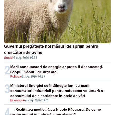
Guvernul pregăteşte noi măsuri de sprijin pentru
crescătorii de ovine
Social
·
3 aug. 2026, 09:36
2
Marii consumatori de energie ar putea fi deconectați.
Scopul măsurii de urgență
Politica
-
3 aug. 2026, 09:39
3
Ministerul Energiei se întâlnește luni cu marii
consumatori industriali pentru reducerea voluntară a
consumului de electricitate în orele de vârf
Economie
-
3 aug. 2026, 09:41
4
Realitatea medicală cu Nicole Păcuraru. De ce ne
trezim uneori înainte să sune alarma?