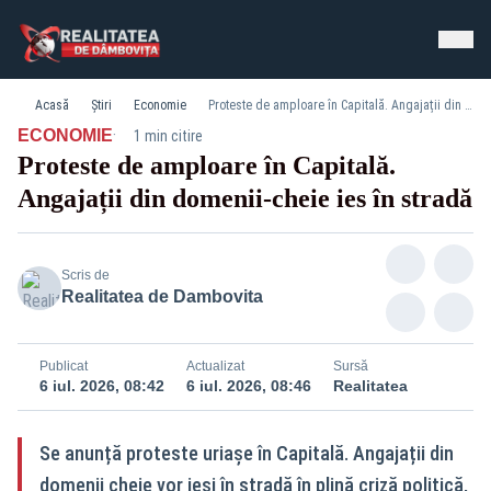
Acasă
Știri
Economie
Proteste de amploare în Capitală. Angajații din domenii-cheie ies în stradă
·
ECONOMIE
1 min citire
Proteste de amploare în Capitală.
Angajații din domenii-cheie ies în stradă
Scris de
Realitatea de Dambovita
Publicat
Actualizat
Sursă
6 iul. 2026, 08:42
6 iul. 2026, 08:46
Realitatea
Se anunță proteste uriașe în Capitală. Angajații din
domenii cheie vor ieși în stradă în plină criză politică,