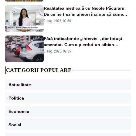
Realitatea medicală cu Nicole Păcuraru.
De ce ne trezim uneori înainte să sune
alarma?
3 aug. 2026, 09:58
Fără indicator de „interzis”, dar totuși
amendat: Cum a pierdut un sibian
procesul pentru o parcare în centrul
3 aug. 2026, 09:35
orașului
CATEGORII POPULARE
Actualitate
Politica
Economie
Social