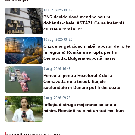
10 aug. 2026, 08:45
BNR decide dacă menține sau nu
dobânda-cheie, ASTĂZI. Ce se întâmplă
cu ratele românilor
10 aug. 2026, 08:26
Criza energetică schimbă raportul de forțe
în regiune: România se luptă pentru
Cernavodă, Bulgaria exportă masiv
9 aug. 2026, 16:48
Pericolul pentru Reactorul 2 de la
Cernavodă nu a trecut. Barjele
scufundate în Dunăre pot fi dislocate
9 aug. 2026, 09:28
Inflația distruge majorarea salariului
minim. Românii nu simt un trai mai bun