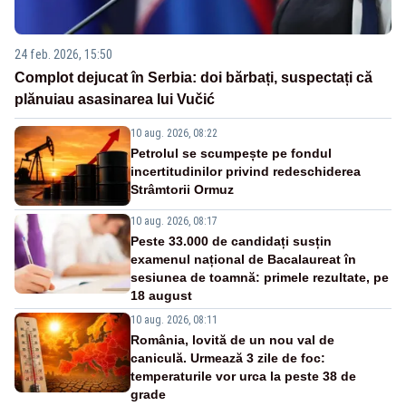
24 feb. 2026, 15:50
Complot dejucat în Serbia: doi bărbați, suspectați că
plănuiau asasinarea lui Vučić
10 aug. 2026, 08:22
Petrolul se scumpește pe fondul
incertitudinilor privind redeschiderea
Strâmtorii Ormuz
10 aug. 2026, 08:17
Peste 33.000 de candidați susțin
examenul național de Bacalaureat în
sesiunea de toamnă: primele rezultate, pe
18 august
10 aug. 2026, 08:11
România, lovită de un nou val de
caniculă. Urmează 3 zile de foc:
temperaturile vor urca la peste 38 de
grade