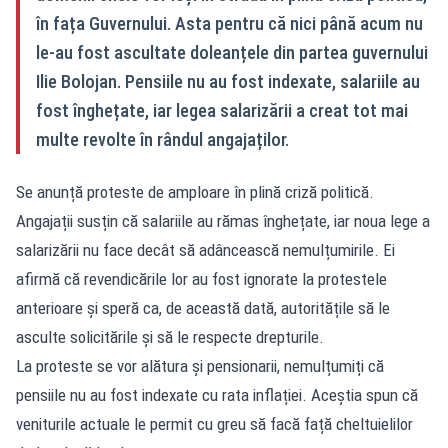
în fața Guvernului. Asta pentru că nici până acum nu
le-au fost ascultate doleanțele din partea guvernului
Ilie Bolojan. Pensiile nu au fost indexate, salariile au
fost înghețate, iar legea salarizării a creat tot mai
multe revolte în rândul angajaților.
Se anunță proteste de amploare în plină criză politică.
Angajații susțin că salariile au rămas înghețate, iar noua lege a
salarizării nu face decât să adâncească nemulțumirile. Ei
afirmă că revendicările lor au fost ignorate la protestele
anterioare și speră ca, de această dată, autoritățile să le
asculte solicitările și să le respecte drepturile.
La proteste se vor alătura și pensionarii, nemulțumiți că
pensiile nu au fost indexate cu rata inflației. Aceștia spun că
veniturile actuale le permit cu greu să facă față cheltuielilor