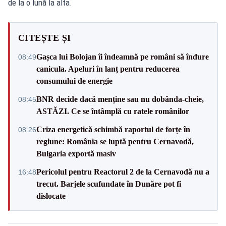
de la o lună la alta.
CITEȘTE ȘI
Gașca lui Bolojan îi îndeamnă pe români să îndure
08:49
canicula. Apeluri în lanț pentru reducerea
consumului de energie
BNR decide dacă menține sau nu dobânda-cheie,
08:45
ASTĂZI. Ce se întâmplă cu ratele românilor
Criza energetică schimbă raportul de forțe în
08:26
regiune: România se luptă pentru Cernavodă,
Bulgaria exportă masiv
Pericolul pentru Reactorul 2 de la Cernavodă nu a
16:48
trecut. Barjele scufundate în Dunăre pot fi
dislocate