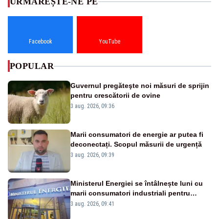
URMĂREȘTE-NE PE
Facebook
YouTube
POPULAR
Guvernul pregăteşte noi măsuri de sprijin
pentru crescătorii de ovine
3 aug. 2026, 09:36
Marii consumatori de energie ar putea fi
deconectați. Scopul măsurii de urgență
3 aug. 2026, 09:39
Ministerul Energiei se întâlnește luni cu
marii consumatori industriali pentru
reducerea voluntară a consumului de
3 aug. 2026, 09:41
electricitate în orele de vârf