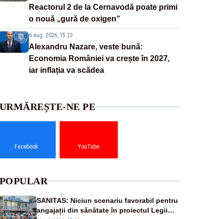
Reactorul 2 de la Cernavodă poate primi
o nouă „gură de oxigen”
6 aug. 2026, 15:23
Alexandru Nazare, veste bună:
Economia României va crește în 2027,
iar inflația va scădea
URMĂREȘTE-NE PE
Facebook
YouTube
POPULAR
SANITAS: Niciun scenariu favorabil pentru
angajații din sănătate în proiectul Legii