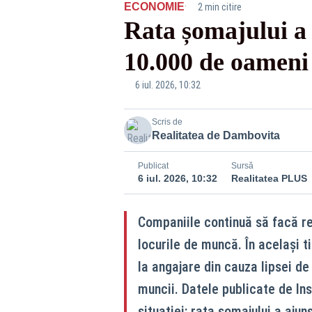
·
ECONOMIE
2 min citire
Rata șomajului a 
10.000 de oameni
6 iul. 2026, 10:32
Scris de
Realitatea de Dambovita
Publicat
Sursă
6 iul. 2026, 10:32
Realitatea PLUS
Companiile continuă să facă res
locurile de muncă. În același ti
la angajare din cauza lipsei de
muncii. Datele publicate de Ins
situației: rata șomajului a ajun