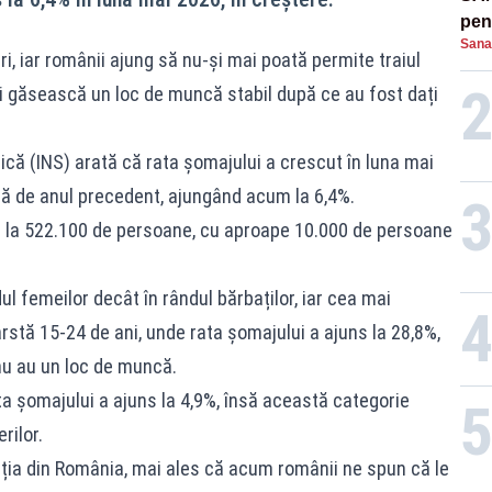
pent
Sana
proi
i, iar românii ajung să nu-și mai poată permite traiul
ai găsească un loc de muncă stabil după ce au fost dați
tică (INS) arată că rata șomajului a crescut în luna mai
față de anul precedent, ajungând acum la 6,4%.
s la 522.100 de persoane, cu aproape 10.000 de persoane
l femeilor decât în rândul bărbaților, iar cea mai
stă 15-24 de ani, unde rata șomajului a ajuns la 28,8%,
nu au un loc de muncă.
rata șomajului a ajuns la 4,9%, însă această categorie
rilor.
ția din România, mai ales că acum românii ne spun că le