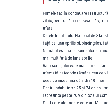
Firmele fac în continuare restructurăr
zilnic, pentru că nu reușesc să-și m
afară.
Datele Institutului Național de Statis
față de luna aprilie și, bineînțeles, 
Numărul estimat al șomerilor a ajun
mai mult față de luna aprilie.
Rata șomajului este mai mare în rându
afectată categorie rămâne cea de vâr
ceea ce înseamnă că 3 din 10 tineri 
Pentru adulți, între 25 și 74 de ani, 
reprezintă peste 70% din totalul șome
Sunt date alarmante care arată situa