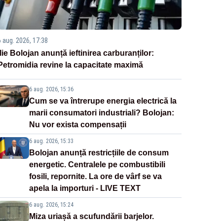
6 aug. 2026, 17:38
Ilie Bolojan anunță ieftinirea carburanților:
Petromidia revine la capacitate maximă
6 aug. 2026, 15:36
Cum se va întrerupe energia electrică la
marii consumatori industriali? Bolojan:
Nu vor exista compensații
6 aug. 2026, 15:33
Bolojan anunță restricțiile de consum
energetic. Centralele pe combustibili
fosili, repornite. La ore de vârf se va
apela la importuri - LIVE TEXT
6 aug. 2026, 15:24
Miza uriașă a scufundării barjelor.