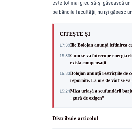
este tot mai greu să-și găsească un l
pe băncile facultății, nu își găsesc 
CITEȘTE ȘI
Ilie Bolojan anunță ieftinirea 
17:38
Cum se va întrerupe energia el
15:36
exista compensații
Bolojan anunță restricțiile de c
15:33
repornite. La ore de vârf se v
Miza uriașă a scufundării barj
15:24
„gură de oxigen”
Distribuie articolul