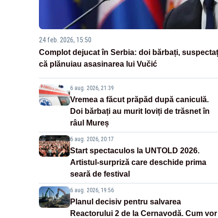
24 feb. 2026, 15:50
Complot dejucat în Serbia: doi bărbați, suspectaț
că plănuiau asasinarea lui Vučić
6 aug. 2026, 21:39
Vremea a făcut prăpăd după caniculă.
Doi bărbați au murit loviți de trăsnet în
râul Mureș
6 aug. 2026, 20:17
Start spectaculos la UNTOLD 2026.
Artistul-surpriză care deschide prima
seară de festival
6 aug. 2026, 19:56
Planul decisiv pentru salvarea
Reactorului 2 de la Cernavodă. Cum vor