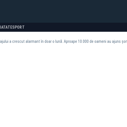
NATATE
SPORT
jului a crescut alarmant în doar o lună. Aproape 10.000 de oameni au ajuns șom