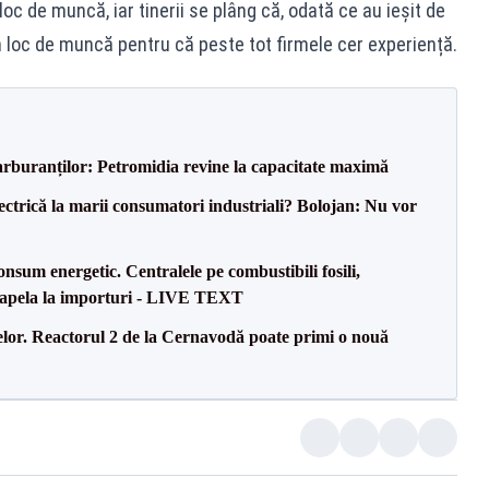
oc de muncă, iar tinerii se plâng că, odată ce au ieșit de
un loc de muncă pentru că peste tot firmele cer experiență.
carburanților: Petromidia revine la capacitate maximă
ectrică la marii consumatori industriali? Bolojan: Nu vor
onsum energetic. Centralele pe combustibili fosili,
a apela la importuri - LIVE TEXT
elor. Reactorul 2 de la Cernavodă poate primi o nouă