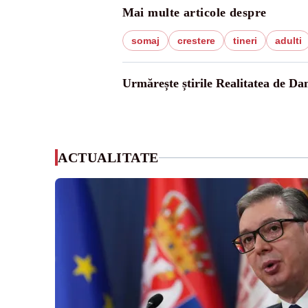
Mai multe articole despre
somaj
crestere
tineri
adulti
Urmărește știrile Realitatea de Da
ACTUALITATE