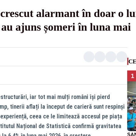
crescut alarmant în doar o l
 au ajuns șomeri în luna mai
CE
1
tructurări, iar tot mai mulți români își pierd
mp, tinerii aflați la început de carieră sunt respinși
 experiență, ceea ce le limitează accesul pe piața
titutul Național de Statistică confirmă gravitatea
s la 6,4% în luna mai 2026, în creștere.
SAN