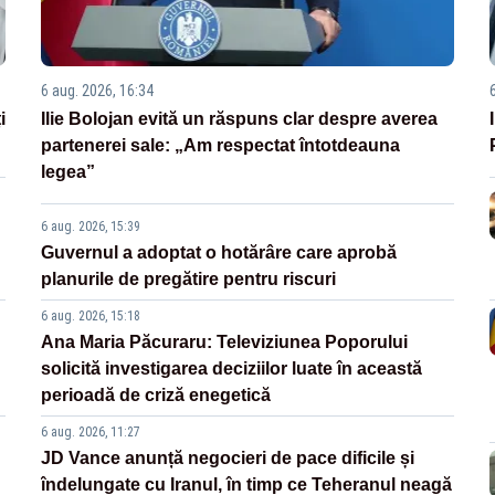
6 aug. 2026, 16:34
i
Ilie Bolojan evită un răspuns clar despre averea
partenerei sale: „Am respectat întotdeauna
legea”
6 aug. 2026, 15:39
Guvernul a adoptat o hotărâre care aprobă
planurile de pregătire pentru riscuri
6 aug. 2026, 15:18
Ana Maria Păcuraru: Televiziunea Poporului
solicită investigarea deciziilor luate în această
perioadă de criză enegetică
6 aug. 2026, 11:27
JD Vance anunță negocieri de pace dificile și
îndelungate cu Iranul, în timp ce Teheranul neagă