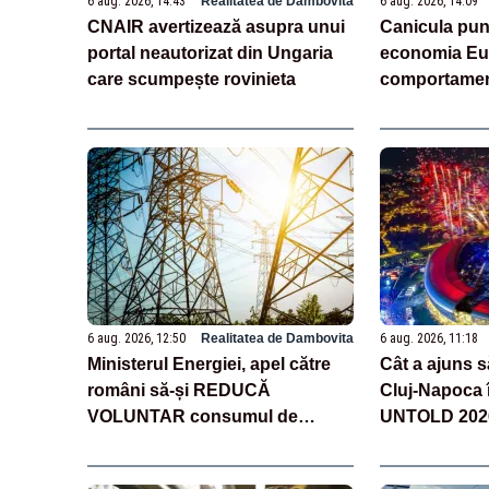
6 aug. 2026, 14:43
Realitatea de Dambovita
6 aug. 2026, 14:09
CNAIR avertizează asupra unui
Canicula pun
portal neautorizat din Ungaria
economia Eur
care scumpește rovinieta
comportamen
(analiză)
6 aug. 2026, 12:50
Realitatea de Dambovita
6 aug. 2026, 11:18
Ministerul Energiei, apel către
Cât a ajuns s
români să-și REDUCĂ
Cluj-Napoca 
VOLUNTAR consumul de
UNTOLD 2026:
energie. Măsură fără precedent
pe noapte
în ultimele decenii