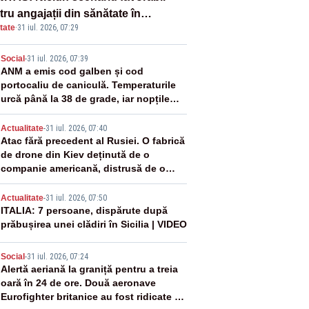
ru angajații din sănătate în
tate
·
31 iul. 2026, 07:29
ectul Legii salarizării
2
Social
-
31 iul. 2026, 07:39
ANM a emis cod galben și cod
portocaliu de caniculă. Temperaturile
urcă până la 38 de grade, iar nopțile
devin tropicale
3
Actualitate
-
31 iul. 2026, 07:40
Atac fără precedent al Rusiei. O fabrică
de drone din Kiev deținută de o
companie americană, distrusă de o
rachetă rusească
4
Actualitate
-
31 iul. 2026, 07:50
ITALIA: 7 persoane, dispărute după
prăbușirea unei clădiri în Sicilia | VIDEO
5
Social
-
31 iul. 2026, 07:24
Alertă aeriană la graniță pentru a treia
oară în 24 de ore. Două aeronave
Eurofighter britanice au fost ridicate de