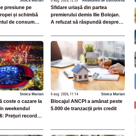
Stoica Marian
6 aug. 2026, 12:53
Realitatea de Dambovita
e presiune pe
Sfidare uriașă din partea
opei și schimbă
premierului demis Ilie Bolojan.
tul de consum
A refuzat să răspundă despre
centralele pe cărbune
Stoica Marian
6 aug. 2026, 11:14
Stoica Marian
ă coste o cazare la
Blocajul ANCPI a amânat peste
în weekendul
5.000 de tranzacții prin credit
 Prețuri record