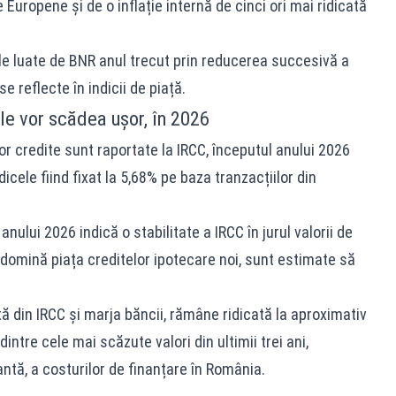
Europene și de o inflație internă de cinci ori mai ridicată
le luate de BNR anul trecut prin reducerea succesivă a
e reflecte în indicii de piață.
le vor scădea ușor, în 2026
r credite sunt raportate la IRCC, începutul anului 2026
icele fiind fixat la 5,68% pe baza tranzacțiilor din
nului 2026 indică o stabilitate a IRCC în jurul valorii de
e domină piața creditelor ipotecare noi, sunt estimate să
 din IRCC și marja băncii, rămâne ridicată la aproximativ
intre cele mai scăzute valori din ultimii trei ani,
ntă, a costurilor de finanțare în România.