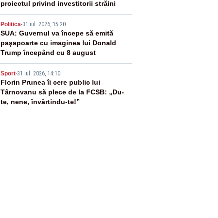
proiectul privind investitorii străini
4
Politica
-
31 iul. 2026, 15:20
SUA: Guvernul va începe să emită
paşapoarte cu imaginea lui Donald
Trump începând cu 8 august
5
Sport
-
31 iul. 2026, 14:10
Florin Prunea îi cere public lui
Târnovanu să plece de la FCSB: „Du-
te, nene, învârtindu-te!”