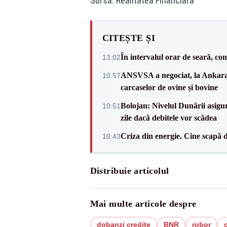
Sursa: Realitatea Financiara
CITEȘTE ȘI
În intervalul orar de seară, c
13:02
ANSVSA a negociat, la Ankara, 
10:57
carcaselor de ovine și bovine
Bolojan: Nivelul Dunării asigur
10:51
zile dacă debitele vor scădea
Criza din energie. Cine scapă 
10:43
Distribuie articolul
Mai multe articole despre
dobanzi credite
BNR
robor