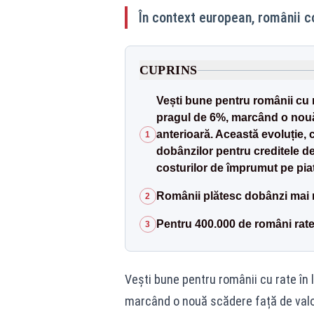
În context european, românii c
CUPRINS
Vești bune pentru românii cu ra
pragul de 6%, marcând o nouă
anterioară. Această evoluție, 
1
dobânzilor pentru creditele d
costurilor de împrumut pe piața
Românii plătesc dobânzi mai m
2
Pentru 400.000 de români rate
3
Vești bune pentru românii cu rate în l
marcând o nouă scădere față de valoa