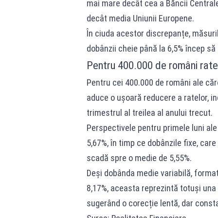
mai mare decât cea a Băncii Centrale 
decât media Uniunii Europene.
În ciuda acestor discrepanțe, măsuri
dobânzii cheie până la 6,5% încep să s
Pentru 400.000 de români rate
Pentru cei 400.000 de români ale căro
aduce o ușoară reducere a ratelor, ind
trimestrul al treilea al anului trecut.
Perspectivele pentru primele luni ale a
5,67%, în timp ce dobânzile fixe, car
scadă spre o medie de 5,55%.
Deși dobânda medie variabilă, formată
8,17%, aceasta reprezintă totuși una d
sugerând o corecție lentă, dar consta