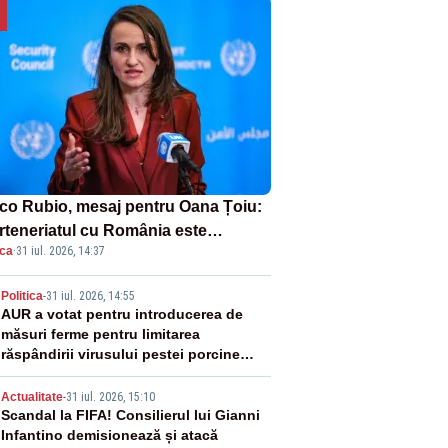
co Rubio, mesaj pentru Oana Țoiu:
rteneriatul cu România este
ica
·
31 iul. 2026, 14:37
rnic și prețuit”
2
Politica
-
31 iul. 2026, 14:55
AUR a votat pentru introducerea de
măsuri ferme pentru limitarea
răspândirii virusului pestei porcine
africane
3
Actualitate
-
31 iul. 2026, 15:10
Scandal la FIFA! Consilierul lui Gianni
Infantino demisionează și atacă