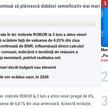
1
ontinuă să plătească dobânzi semnificativ mai mari
te în lei: indicele ROBOR la 3 luni a atins vineri
 scădere față de valoarea de 6,01% din ziua
confirmată de BNR, influențează direct calculul
Mar
e consum, indicând o tendință de relaxare a
„Pa
 monetară, potrivit realitatea.net.
Polit
pute
ari decât bulgarii sau slovenii
le vor scădea ușor, în 2026
ei: indicele ROBOR la 3 luni a atins vineri pragul de 6%,
rea de 6,01% din ziua anterioară. Această evoluție,