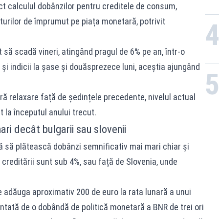
ct calculul dobânzilor pentru creditele de consum,
turilor de împrumut pe piața monetară, potrivit
t să scadă vineri, atingând pragul de 6% pe an, într-o
i indicii la șase și douăsprezece luni, aceștia ajungând
ă relaxare față de ședințele precedente, nivelul actual
 la începutul anului trecut.
ri decât bulgarii sau slovenii
ă să plătească dobânzi semnificativ mai mari chiar și
e creditării sunt sub 4%, sau față de Slovenia, unde
 adăuga aproximativ 200 de euro la rata lunară a unui
ntată de o dobândă de politică monetară a BNR de trei ori