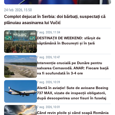
24 feb. 2026, 15:50
Complot dejucat în Serbia: doi bărbați, suspectați că
plănuiau asasinarea lui Vučić
7 aug. 2026, 11:04
DESTINAȚII DE WEEKEND: sfârșit de
săptămână în București și în țară
7 aug. 2026, 10:47
Intervenție crucială pe Dunăre pentru
salvarea Cernavodă. ANAR: Fiecare barjă
va fi scufundată în 3-4 ore
7 aug. 2026, 10:39
Alertă în aviație! Sute de avioane Boeing
737 MAX, vizate de inspecții obligatorii,
după descoperirea unor fisuri în fuselaj
7 aug. 2026, 10:01
Când revin ploile și când scapă România