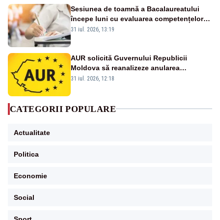
Sesiunea de toamnă a Bacalaureatului
începe luni cu evaluarea competențelor
orale la Limba română
31 iul. 2026, 13:19
AUR solicită Guvernului Republicii
Moldova să reanalizeze anularea
concertului de Ziua Limbii Române
31 iul. 2026, 12:18
CATEGORII POPULARE
Actualitate
Politica
Economie
Social
Sport