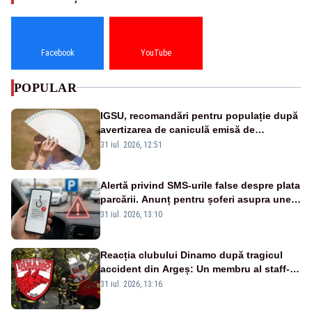
Facebook
YouTube
POPULAR
IGSU, recomandări pentru populație după
avertizarea de caniculă emisă de
meteorologi
31 iul. 2026, 12:51
Alertă privind SMS-urile false despre plata
parcării. Anunț pentru șoferi asupra unei
noi metode de fraudă online
31 iul. 2026, 13:10
Reacția clubului Dinamo după tragicul
accident din Argeș: Un membru al staff-
ului medical a murit, antrenorul Adrian
31 iul. 2026, 13:16
Ropotan este în spital