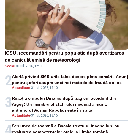
IGSU, recomandări pentru populație după avertizarea
de caniculă emisă de meteorologi
Social
·
31 iul. 2026, 12:51
2
Alertă privind SMS-urile false despre plata parcării. Anunț
pentru șoferi asupra unei noi metode de fraudă online
Actualitate
-
31 iul. 2026, 13:10
3
Reacția clubului Dinamo după tragicul accident din
Argeș: Un membru al staff-ului medical a murit,
antrenorul Adrian Ropotan este în spital
Actualitate
-
31 iul. 2026, 13:16
4
Sesiunea de toamnă a Bacalaureatului începe luni cu
evaluarea competențelor orale la Limba română