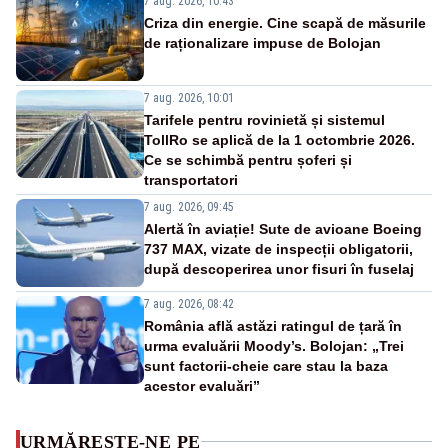
7 aug. 2026, 10:43
Criza din energie. Cine scapă de măsurile
de raționalizare impuse de Bolojan
7 aug. 2026, 10:01
Tarifele pentru rovinietă și sistemul
TollRo se aplică de la 1 octombrie 2026.
Ce se schimbă pentru șoferi și
transportatori
7 aug. 2026, 09:45
Alertă în aviație! Sute de avioane Boeing
737 MAX, vizate de inspecții obligatorii,
după descoperirea unor fisuri în fuselaj
7 aug. 2026, 08:42
România află astăzi ratingul de țară în
urma evaluării Moody’s. Bolojan: „Trei
sunt factorii-cheie care stau la baza
acestor evaluări”
URMĂREȘTE-NE PE