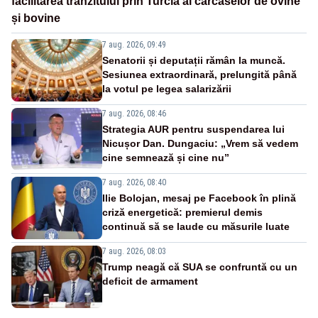
facilitarea tranzitului prin Turcia al carcaselor de ovine
și bovine
7 aug. 2026, 09:49
Senatorii și deputații rămân la muncă.
Sesiunea extraordinară, prelungită până
la votul pe legea salarizării
7 aug. 2026, 08:46
Strategia AUR pentru suspendarea lui
Nicușor Dan. Dungaciu: „Vrem să vedem
cine semnează și cine nu”
7 aug. 2026, 08:40
Ilie Bolojan, mesaj pe Facebook în plină
criză energetică: premierul demis
continuă să se laude cu măsurile luate
7 aug. 2026, 08:03
Trump neagă că SUA se confruntă cu un
deficit de armament