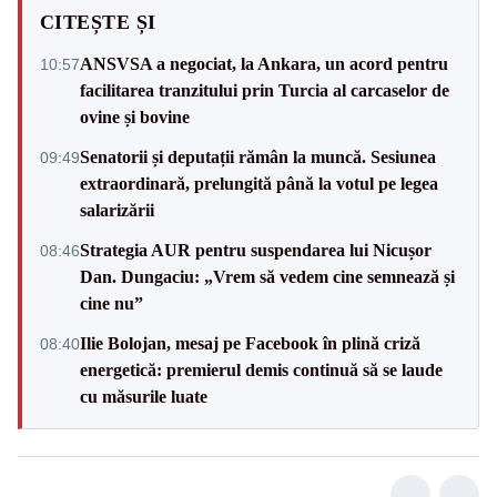
CITEȘTE ȘI
ANSVSA a negociat, la Ankara, un acord pentru
10:57
facilitarea tranzitului prin Turcia al carcaselor de
ovine și bovine
Senatorii și deputații rămân la muncă. Sesiunea
09:49
extraordinară, prelungită până la votul pe legea
salarizării
Strategia AUR pentru suspendarea lui Nicușor
08:46
Dan. Dungaciu: „Vrem să vedem cine semnează și
cine nu”
Ilie Bolojan, mesaj pe Facebook în plină criză
08:40
energetică: premierul demis continuă să se laude
cu măsurile luate