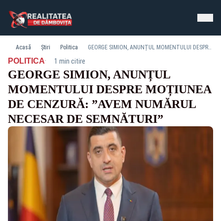
Acasă
Știri
Politica
GEORGE SIMION, ANUNȚUL MOMENTULUI DESPRE MOȚIUNEA DE CENZURĂ: ”AVEM NUMĂRUL NECESAR DE SEMNĂTURI”
·
POLITICA
1 min citire
GEORGE SIMION, ANUNȚUL
MOMENTULUI DESPRE MOȚIUNEA
DE CENZURĂ: ”AVEM NUMĂRUL
NECESAR DE SEMNĂTURI”